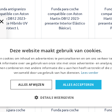
unda antigranizo
Funda para coche
Fund
patible con Aston
compatible con Aston
compat
artin DB12 2023-
Martin DB12 2023-
Mart
esente Híbrido UV
presente Interior Elástico
presente
Protect L
Básica L
P
€ 239,95
€ 59,95
Deze website maakt gebruik van cookies.
€
cha estimada de envío:
Fecha estimada de envío:
n cookies om inhoud en advertenties te personaliseren en om ons verkeer te
e diciembre de 2026
18 de agosto de 2026
Dis
 informatie over uw gebruik van onze site met onze advertentie- en analyse
nen combineren met andere informatie die u aan hen heeft verstrekt of die z
verzameld door uw gebruik van hun diensten.
Lees verder
ALLES AFWIJZEN
ALLES ACCEPTEREN
DETAILS WEERGEVEN
unda para coche
Funda para coche
Fund