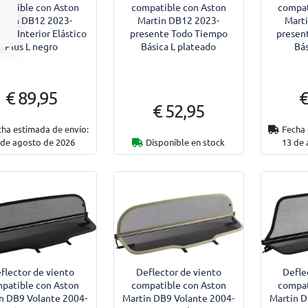
patible con Aston
compatible con Aston
compat
artin DB12 2023-
Martin DB12 2023-
Mart
nte Interior Elástico
presente Todo Tiempo
presen
Plus L negro
Básica L plateado
Bás
€ 89,95
€
€ 52,95
cha estimada de envío:
Fecha 
 de agosto de 2026
Disponible en stock
13 de
flector de viento
Deflector de viento
Defle
patible con Aston
compatible con Aston
compat
n DB9 Volante 2004-
Martin DB9 Volante 2004-
Martin D