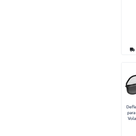
Defl
para
Vol