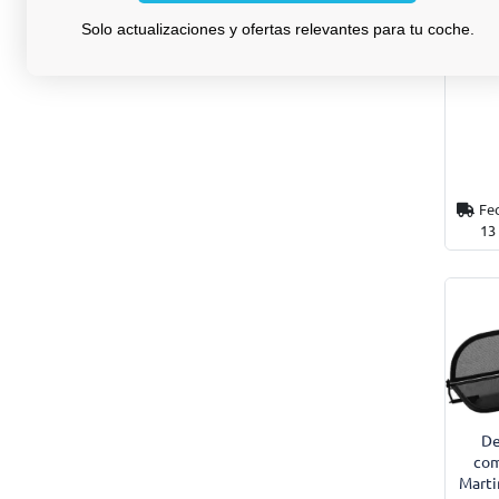
com
Solo actualizaciones y ofertas relevantes para tu coche.
M
prese
Fe
13
De
com
Marti