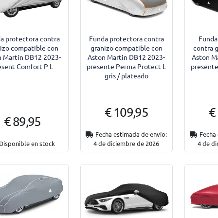
a protectora contra
Funda protectora contra
Funda
izo compatible con
granizo compatible con
contra 
n Martin DB12 2023-
Aston Martin DB12 2023-
Aston M
esent Comfort P L
presente Perma Protect L
presente
gris / plateado
€ 109,95
€
€ 89,95
Fecha estimada de envío:
Fecha 
Disponible en stock
4 de diciembre de 2026
4 de d