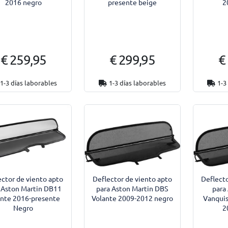
2016 negro
presente beige
2
€ 259,95
€ 299,95
€
1-3 días laborables
1-3 días laborables
1-3
ector de viento apto
Deflector de viento apto
Deflecto
 Aston Martin DB11
para Aston Martin DBS
para
ante 2016-presente
Volante 2009-2012 negro
Vanquis
Negro
2