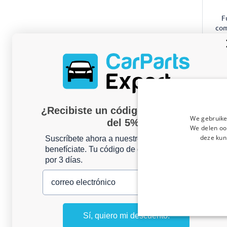
F
com
M
pr
¿Recibiste un código de descuento
Fe
We gebruike
del 5%?
4 d
We delen ook
deze kun
Suscríbete ahora a nuestro boletín y
benefíciate. Tu código de descuento es válido
por 3 días.
correo electrónico
Sí, quiero mi descuento.
F