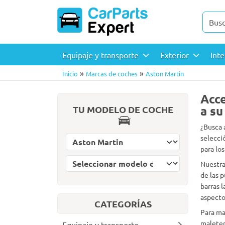
Equipaje y transporte
Exterior
Inte
»
»
Inicio
Marcas de coches
Aston Martin
Acce
a su
TU MODELO DE COCHE
¿Busca 
selecci
Seleccionar marca de coche
para los
Seleccionar modelo de coche
Nuestra
de las 
barras 
aspecto
CATEGORÍAS
Para ma
maleter
Equipaje y transporte