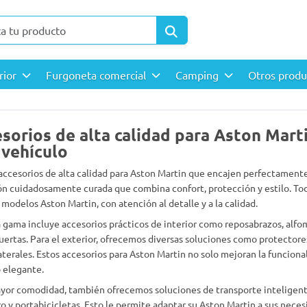
rior
Furgoneta comercial
Camping
Otros prod
sorios de alta calidad para Aston Mar
 vehículo
accesorios de alta calidad para Aston Martin que encajen perfectamente
ón cuidadosamente curada que combina confort, protección y estilo. To
 modelos Aston Martin, con atención al detalle y a la calidad.
 gama incluye accesorios prácticos de interior como reposabrazos, alfom
puertas. Para el exterior, ofrecemos diversas soluciones como protectore
laterales. Estos accesorios para Aston Martin no solo mejoran la funcion
 elegante.
yor comodidad, también ofrecemos soluciones de transporte inteligent
o y portabicicletas. Esto le permite adaptar su Aston Martin a sus necesi