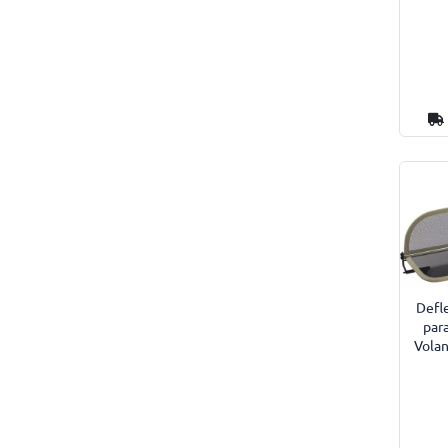
Defl
par
Vola