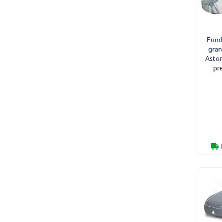
Fund
gran
Asto
pr