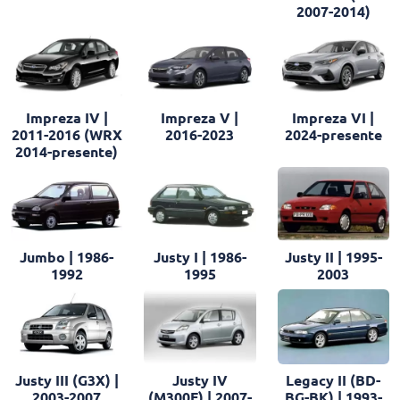
2007-2014)
Impreza IV |
Impreza V |
Impreza VI |
2011-2016 (WRX
2016-2023
2024-presente
2014-presente)
Jumbo | 1986-
Justy I | 1986-
Justy II | 1995-
1992
1995
2003
Justy III (G3X) |
Justy IV
Legacy II (BD-
2003-2007
(M300F) | 2007-
BG-BK) | 1993-