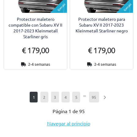
Ejemplo
Ejemplo
Protector maletero
Protector maletero para
compatible con Subaru XV II
Subaru XV II 2017-2023
2017-2023 Kleinmetall
Kleinmetall Starliner negro
Starliner gris
€ 179,00
€ 179,00
2-4 semanas
2-4 semanas
...
1
2
3
4
5
95
Página 1 de 95
Navegar al principio