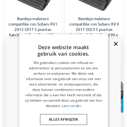
Bandeja maletero
Bandeja maletero
compatible con Subaru XV I
compatible con Subaru XV II
2012-2017 5 puertas
2017-2023 5 puertas
hatchback Boot-Guard 99 x
hatchback Boot-Guard 99 x
60 x 33 cm
60 x 33 cm
Deze website maakt
€ 257,00
€ 257,00
gebruik van cookies.
We gebruiken cookies om inhoud en
Disponible en stock
Disponible en stock
advertenties te personaliseren en om ons
verkeer te analyseren. We delen ook
¿Recibiste un código de descuento
informatie over uw gebruik van onze site met
del 5%?
onze advertentie- en analysepartners, die
deze kunnen combineren met andere
Suscríbete ahora a nuestro boletín y
informatie die u aan hen heeft verstrekt of die
benefíciate. Tu código de descuento es válido
zij hebben verzameld door uw gebruik van hun
por 3 días.
Ejemplo
Ejemplo
diensten.
Lees verder
correo electrónico
Protector maletero para
Protector maletero para
ALLES AFWIJZEN
Subaru Forester III (SH) 2008-
Subaru Forester III (SH) 2008-