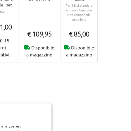
e - set
Per 3 bici standard
o 3 mountain bike
ezzi
Non compatibile
con e-bike
1,00
€ 109,95
€ 85,00
0-15
rni
Disponibile
Disponibile
ativi
a magazzino
a magazzino
 analyseren.