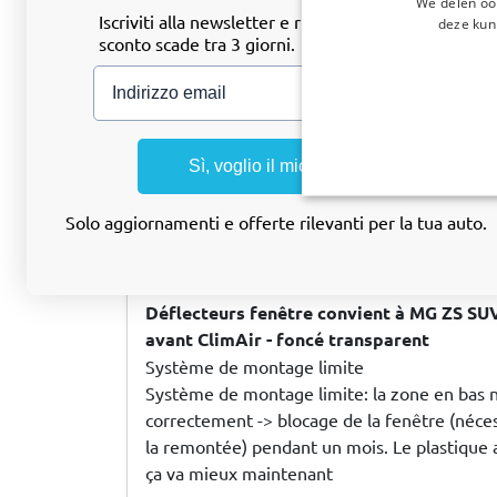
We delen ook
Iscriviti alla newsletter e risparmia subito! Lo
deze kun
sconto scade tra 3 giorni.
Email address
Ron d
, 07/08/2026
Zijwindschermen geschikt voor Hyundai i
deurs hatchback voorportieren ClimAir -
Sì, voglio il mio sconto
Solo aggiornamenti e offerte rilevanti per la tua auto.
M L
, 06/07/2026
Déflecteurs fenêtre convient à MG ZS SU
avant ClimAir - foncé transparent
Système de montage limite
Système de montage limite: la zone en bas 
correctement -> blocage de la fenêtre (nécess
la remontée) pendant un mois. Le plastique a
ça va mieux maintenant