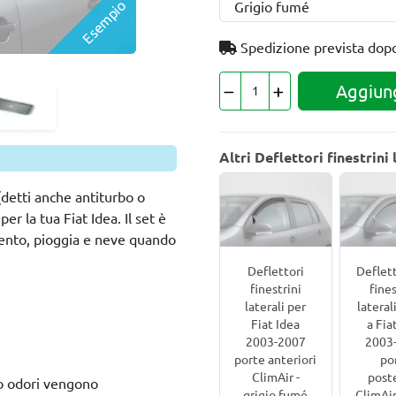
Esempio
Spedizione prevista dop
Aggiung
Altri Deflettori finestrini
 (detti anche antiturbo o
er la tua Fiat Idea. Il set è
ento, pioggia e neve quando
Deflettori
Deflett
finestrini
fines
laterali per
lateral
Fiat Idea
a Fia
2003-2007
2003
porte anteriori
po
ClimAir -
poste
 o odori vengono
grigio fumé
ClimAir