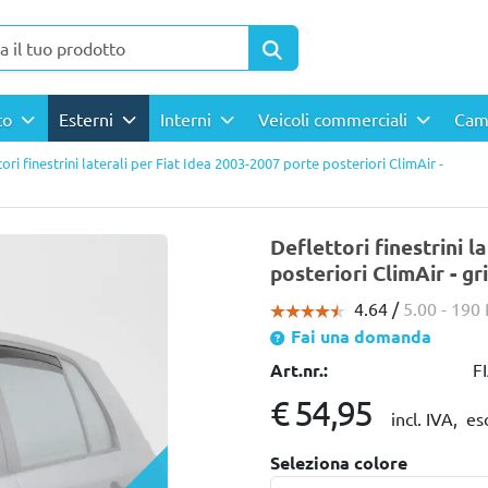
rto
Esterni
Interni
Veicoli commerciali
Cam
ori finestrini laterali per Fiat Idea 2003-2007 porte posteriori ClimAir -
Deflettori finestrini l
posteriori ClimAir - g
4.64 /
5.00
- 190
Fai una domanda
Art.nr.:
F
€ 54,95
incl. IVA,
es
Seleziona colore