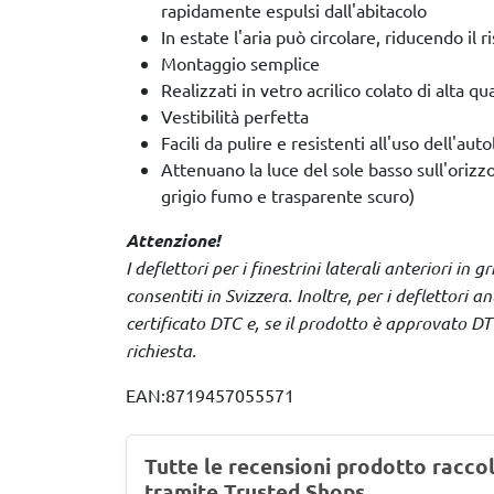
rapidamente espulsi dall'abitacolo
In estate l'aria può circolare, riducendo il 
Montaggio semplice
Realizzati in vetro acrilico colato di alta qua
Vestibilità perfetta
Facili da pulire e resistenti all'uso dell'aut
Attenuano la luce del sole basso sull'orizzo
grigio fumo e trasparente scuro)
Attenzione!
I deflettori per i finestrini laterali anteriori in
consentiti in Svizzera. Inoltre, per i deflettori a
certificato DTC e, se il prodotto è approvato DTC
richiesta.
EAN:8719457055571
Tutte le recensioni prodotto racco
tramite Trusted Shops