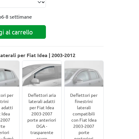
o
6-8 settimane
i al carrello
 laterali per Fiat Idea | 2003-2012
ori per
Deflettori aria
Deflettori per
trini
laterali adatti
finestrini
i adatti
per Fiat Idea
laterali
t Idea
2003-2007
compatibili
-2007
porte anteriori
con Fiat Idea
rte
DGA -
2003-2007
riori
trasparente
porte
 - fumé
scuro
posteriori