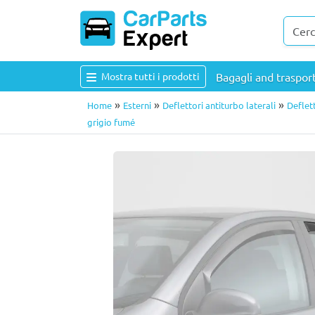
Mostra tutti i prodotti
Bagagli and traspo
»
»
»
Home
Esterni
Deflettori antiturbo laterali
Deflett
grigio fumé