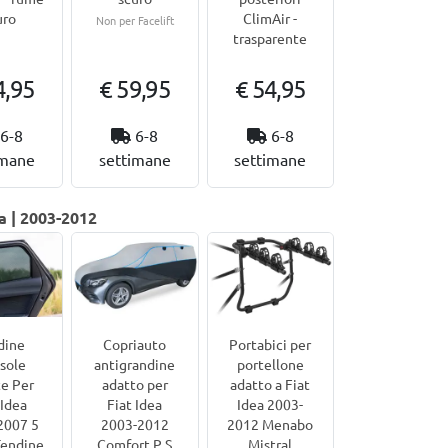
uro
ClimAir -
Non per Facelift
trasparente
4,95
€ 59,95
€ 54,95
6-8
6-8
6-8
imane
settimane
settimane
ea | 2003-2012
dine
Copriauto
Portabici per
sole
antigrandine
portellone
e Per
adatto per
adatto a Fiat
 Idea
Fiat Idea
Idea 2003-
2007 5
2003-2012
2012 Menabo
Tendine
Comfort P S
Mistral