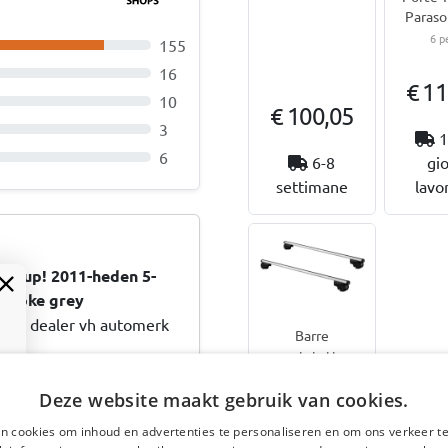
Parasol
6 p
155
16
€ 11
10
€ 100,05
3
1
6
6-8
gio
settimane
lavor
en up! 2011-heden 5-
 smoke grey
 de dealer vh automerk
Barre
portatutto
e dealer van het
adatte per
Fiat Idea
druk. Bestellen en perfekt
Deze website maakt gebruik van cookies.
2003-2012
d :: Goede wijn behoeft
n cookies om inhoud en advertenties te personaliseren en om ons verkeer te
Twinny Load