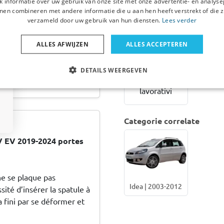
 informatie over uw gebruik van onze site met onze advertentie- en analyse
alluminio
nen combineren met andere informatie die u aan hen heeft verstrekt of die z
Per modelli con
verzameld door uw gebruik van hun diensten.
Lees verder
barre portatutto
aperte
ALLES AFWIJZEN
ALLES ACCEPTEREN
€ 123,00
20 (GB) 2014-2020 5-
DETAILS WEERGEVEN
 donker transparant
1-3 giorni
lavorativi
Categorie correlate
V EV 2019-2024 portes
ne se plaque pas
Idea | 2003-2012
ité d’insérer la spatule à
 fini par se déformer et