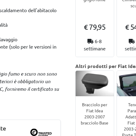
sc
riscaldamento dell'abitacolo
lità
€ 79,95
€ 5
olavaggio
6-8
nte (solo per le versioni in
settimane
sett
Altri prodotti per Fiat Id
 grigio fumo e scuro non sono
nteriori è obbligatorio un
, forniremo il certificato su
Bracciolo per
Ten
Fiat Idea
Para
2003-2007
Adatt
bracciolo Base
Fiat
lte
2003-
Porte 