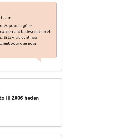
olés pour la gêne
oncernant la description et
 Si la vitre continue
 client pour que nous
o III 2006-heden