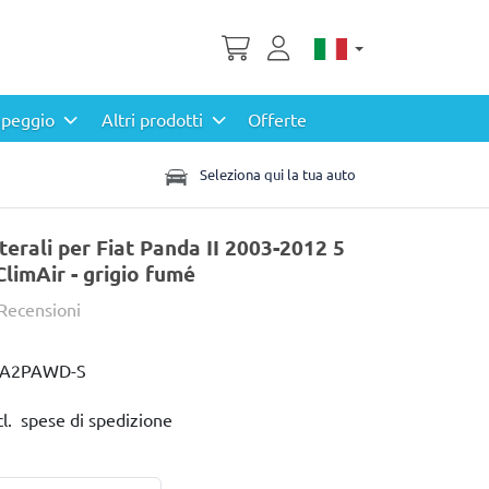
peggio
Altri prodotti
Offerte
Seleziona qui la tua auto
aterali per Fiat Panda II 2003-2012 5
ClimAir - grigio fumé
 Recensioni
IA2PAWD-S
cl. spese di spedizione