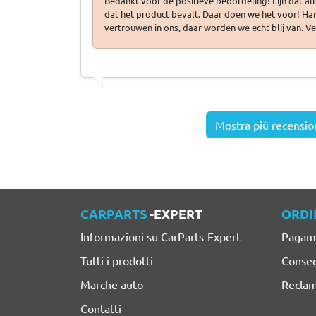
Bedankt voor de positieve beoordeling! Fijn dat al
dat het product bevalt. Daar doen we het voor! Har
vertrouwen in ons, daar worden we echt blij van. Ve
Mostra più recensio
CARPARTS
-EXPERT
ORDI
Informazioni su CarParts-Expert
Pagam
Tutti i prodotti
Conseg
Marche auto
Reclam
Contatti