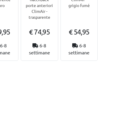
uro
porte anteriori
grigio fumé
ClimAir -
trasparente
9,95
€ 74,95
€ 54,95
6-8
6-8
6-8
imane
settimane
settimane