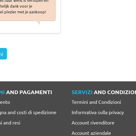
les naar wens is verlopen en
telijk dank voor je
el plezier met je aankoop!
ni
NI
AND PAGAMENTI
SERVIZI
AND CONDIZIO
ento
Termini and Condizioni
na and costi di spedizione
Informativa sulla privacy
i and resi
Account rivenditore
Account aziendale