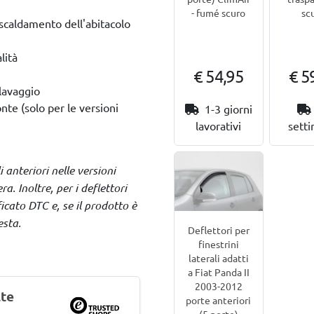
- fumé scuro
sc
riscaldamento dell'abitacolo
lità
€ 54,95
€ 5
olavaggio
nte (solo per le versioni
1-3 giorni
lavorativi
sett
i anteriori nelle versioni
. Inoltre, per i deflettori
icato DTC e, se il prodotto è
esta.
Deflettori per
finestrini
laterali adatti
a Fiat Panda II
2003-2012
lte
porte anteriori
(5 porte)