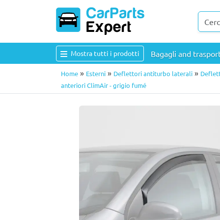
Mostra tutti i prodotti
Bagagli and traspo
»
»
»
Home
Esterni
Deflettori antiturbo laterali
Deflett
anteriori ClimAir - grigio fumé