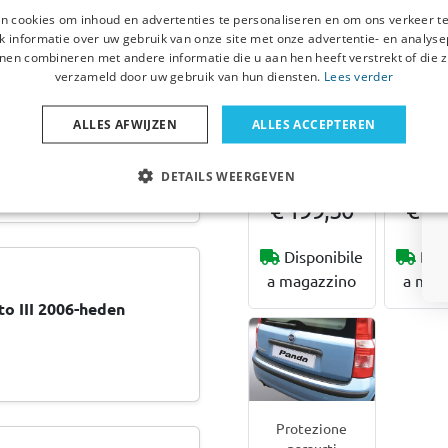
London
Up
n cookies om inhoud en advertenties te personaliseren en om ons verkeer te
 informatie over uw gebruik van onze site met onze advertentie- en analyse
Anteriore +
Incl. T
posteriore (5
Per 2 bi
nen combineren met andere informatie die u aan hen heeft verstrekt of die z
posti)
stand
olés pour la gêne
verzameld door uw gebruik van hun diensten.
Lees verder
Solo per modelli
mountain
oncernant la description et
con sedili standard
e-b
 Si la vitre continue
(non per sport,
ALLES AFWIJZEN
ALLES ACCEPTEREN
 client pour que nous
comfort ecc.)
DETAILS WEERGEVEN
€ 399,00
€ 199,50
€ 19
Disponibile
Dis
a magazzino
a mag
o III 2006-heden
Protezione