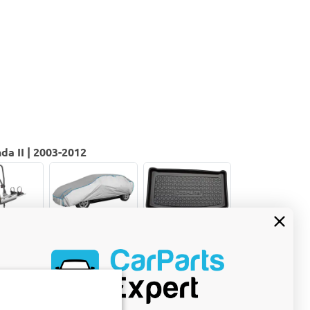
da II | 2003-2012
ici per
Telo
Tappetino
llone
antigrandine
bagagliaio
 a Fiat
adatto per
adatto per
I 2003-
Fiat Panda II
Fiat Panda II
 porte
2003-2012 5
2003-2012 5
 Stand
porte
porte