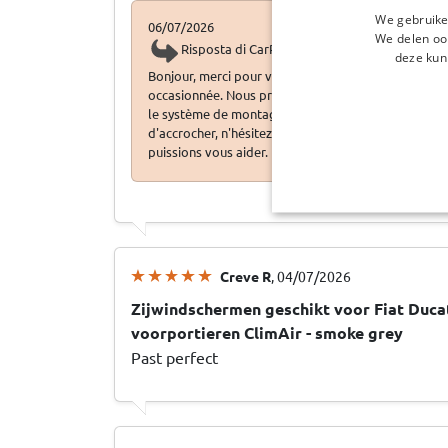
We gebruike
06/07/2026
We delen ook
Risposta di CarParts-Expert
deze kun
Bonjour, merci pour votre retour. Nous sommes dés
occasionnée. Nous prenons note de vos remarques c
le système de montage afin d'améliorer nos services.
d'accrocher, n'hésitez pas à contacter notre service
puissions vous aider.
Creve R
, 04/07/2026
Zijwindschermen geschikt voor Fiat Ducat
voorportieren ClimAir - smoke grey
Past perfect