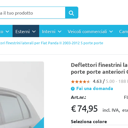
rto
Esterni
Interni
Veicoli commerciali
Cam
ori finestrini laterali per Fiat Panda II 2003-2012 5 porte porte
Deflettori finestrini l
porte porte anteriori 
4.63 /
5.00
- 188
Fai una domanda
Art.nr.:
F
€ 74,95
incl. IVA,
es
Seleziona colore