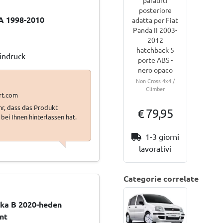
paraurti
posteriore
A 1998-2010
adatta per Fiat
Panda II 2003-
2012
hatchback 5
Eindruck
porte ABS -
nero opaco
Non Cross 4x4 /
Climber
ehr, dass das Produkt
€ 79,95
bei Ihnen hinterlassen hat.
1-3 giorni
lavorativi
Categorie correlate
ka B 2020-heden
nt