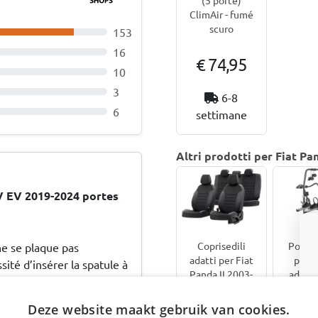
ClimAir - fumé
scuro
153
16
€ 74,95
10
3
6-8
6
settimane
Altri prodotti per Fiat Pan
V EV 2019-2024 portes
Coprisedili
Portab
ne se plaque pas
adatti per Fiat
porte
ité d’insérer la spatule à
Panda II 2003-
adatto
 fini par se déformer et
2012
Panda I
hatchback 5
2012 5
Deze website maakt gebruik van cookies.
porte Design
Menabo