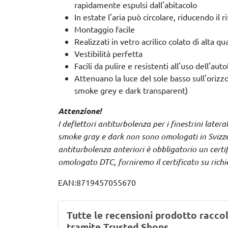
rapidamente espulsi dall'abitacolo
In estate l'aria può circolare, riducendo il 
Montaggio facile
Realizzati in vetro acrilico colato di alta qua
Vestibilità perfetta
Facili da pulire e resistenti all'uso dell'aut
Attenuano la luce del sole basso sull'orizzo
smoke grey e dark transparent)
Attenzione!
I deflettori antiturbolenza per i finestrini lateral
smoke gray e dark non sono omologati in Svizzera
antiturbolenza anteriori è obbligatorio un certif
omologato DTC, forniremo il certificato su richi
EAN:8719457055670
Tutte le recensioni prodotto racco
tramite Trusted Shops