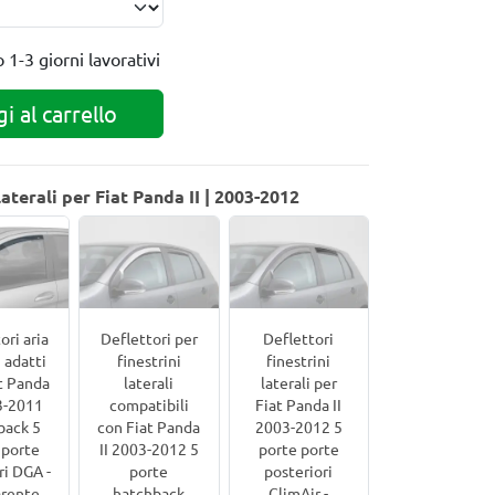
o
1-3 giorni lavorativi
i al carrello
laterali per Fiat Panda II | 2003-2012
ori aria
Deflettori per
Deflettori
i adatti
finestrini
finestrini
t Panda
laterali
laterali per
3-2011
compatibili
Fiat Panda II
back 5
con Fiat Panda
2003-2012 5
 porte
II 2003-2012 5
porte porte
ri DGA -
porte
posteriori
arente
hatchback
ClimAir -