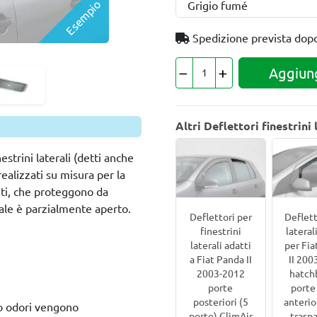
Esempio
Spedizione prevista dop
Aggiung
Altri Deflettori finestrini 
strini laterali (detti anche
ealizzati su misura per la
nti, che proteggono da
rale è parzialmente aperto.
Deflettori per
Deflett
finestrini
lateral
laterali adatti
per Fia
a Fiat Panda II
II 200
2003-2012
hatch
porte
porte
posteriori (5
anterio
 o odori vengono
porte) ClimAir
trasp