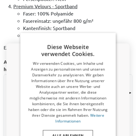
Premium Velours - Sportband
Faser: 100% Polyamide
Fasereinsatz: ungefähr 800 g/m²
Kantenfinish: Sportband
Fersenpolster: Nein
Diese Webseite
EAN: 8719457165935
verwendet Cookies.
Andere Auto Fußmatten für Volkswagen up! | 2011-
Wir verwenden Cookies, um Inhalte und
heute
Anzeigen zu personalisieren und unseren
Datenverkehr zu analysieren. Wir geben
Rabattcode von 5 % erhalten?
Informationen über Ihre Nutzung unserer
Website auch an unsere Werbe- und
​Verraten Sie uns, wofür Sie einkaufen, um
Ihren Rabatt zu erhalten. Ich kaufe ein für mein:
Analysepartner weiter, die diese
möglicherweise mit anderen Informationen
kombinieren, die Sie ihnen bereitgestellt
Auto
haben oder die sie im Rahmen Ihrer Nutzung
ihrer Dienste gesammelt haben.
Weitere
Nutzfahrzeug
Informationen
Fußmatten passend für
Fußmatten passend für
Volkswagen up! 2011-
Volkswagen up! 2021-
ALLE ABLEHNEN