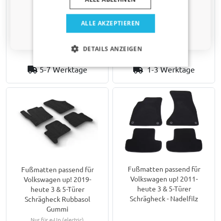
heute 3 & 5-Türer
heute 5-Türer Schrägheck -
Haustier
Schrägheck Rubbasol
Nadelfilz
Gummi
Nur für e-up!
ALLE AKZEPTIEREN
Nein, ich möchte keinen Rabatt.
€ 34,95
€ 49,95
DETAILS ANZEIGEN
5-7 Werktage
1-3 Werktage
Fußmatten passend für
Fußmatten passend für
Volkswagen up! 2011-
Volkswagen up! 2019-
heute 3 & 5-Türer
heute 3 & 5-Türer
Schrägheck - Nadelfilz
Schrägheck Rubbasol
Gummi
Nur für e-Up (electric)