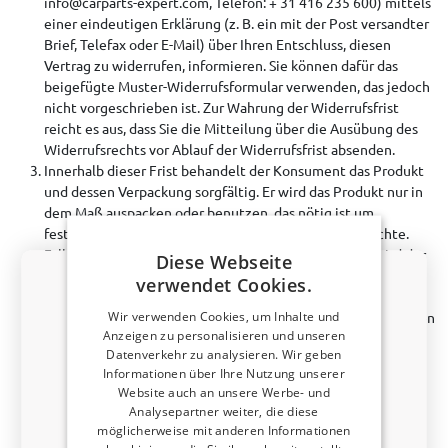
info@carparts-expert.com, Telefon: + 31 416 235 600) mittels
einer eindeutigen Erklärung (z. B. ein mit der Post versandter
Brief, Telefax oder E-Mail) über Ihren Entschluss, diesen
Vertrag zu widerrufen, informieren. Sie können dafür das
beigefügte Muster-Widerrufsformular verwenden, das jedoch
nicht vorgeschrieben ist. Zur Wahrung der Widerrufsfrist
reicht es aus, dass Sie die Mitteilung über die Ausübung des
Widerrufsrechts vor Ablauf der Widerrufsfrist absenden.
Innerhalb dieser Frist behandelt der Konsument das Produkt
und dessen Verpackung sorgfältig. Er wird das Produkt nur in
dem Maß auspacken oder benutzen, das nötig ist um
feststellen zu können ob er das Produkt behalten möchte.
Falls er von seinem Widerrufsrecht Gebrauch macht, wird der
Diese Webseite
das Produkt mit allem dazu gehörenden Zubehör und – wenn
verwendet Cookies.
gerechterweise möglich – im Originalzustand und der
Wir verwenden Cookies, um Inhalte und
Originalverpackung an den Unternehmer zurück schicken, den
Anzeigen zu personalisieren und unseren
vom Unternehmer angegebenen gerechterweise und
Datenverkehr zu analysieren. Wir geben
deutlichen Anweisungen zufolge.
Informationen über Ihre Nutzung unserer
Melden Sie sich jetzt für unseren Newsletter an und
Das Widerrufsrecht gilt nur für Kunden innerhalb der
Website auch an unsere Werbe- und
profitieren Sie.
Ihr Rabatt ist 3 Tage gültig.
Europäischen Union.
Analysepartner weiter, die diese
Gewerbliche Kunden (B2B) sind vom Widerrufsrecht
Rabattcode von 5 % erhalten?
möglicherweise mit anderen Informationen
ausgeschlossen.