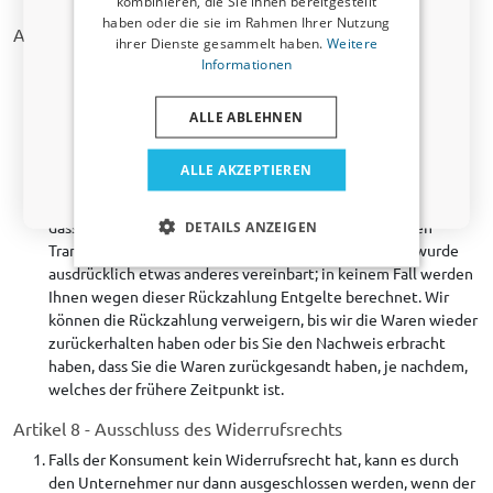
kombinieren, die Sie ihnen bereitgestellt
E-mail-Adresse
haben oder die sie im Rahmen Ihrer Nutzung
Artikel 7 – Kosten im Falle einer Widerrufung
ihrer Dienste gesammelt haben.
Weitere
Informationen
Macht der Konsument Gebrauch von seinem Widerrufsrecht,
Ja, ich möchte den Rabatt
werden ihm höchstens die direkten Kosten der Rücksendung
zu Lasten gelegt.
ALLE ABLEHNEN
Falls der Konsument bereits einen Betrag gezahlt hat, wird
Nein, ich möchte keinen Rabatt.
der Unternehmer diesen Betrag schnellstmöglich, jedoch
ALLE AKZEPTIEREN
innerhalb von 14 Tagen nach der Rücksendung,
zurückerstatten. Für diese Rückzahlung verwenden wir
Nur relevante Neuigkeiten und Angebote für Ihr Auto
dasselbe Zahlungsmittel, das Sie bei der ursprünglichen
DETAILS ANZEIGEN
Transaktion eingesetzt haben, es sei denn, mit Ihnen wurde
ausdrücklich etwas anderes vereinbart; in keinem Fall werden
Ihnen wegen dieser Rückzahlung Entgelte berechnet. Wir
können die Rückzahlung verweigern, bis wir die Waren wieder
zurückerhalten haben oder bis Sie den Nachweis erbracht
haben, dass Sie die Waren zurückgesandt haben, je nachdem,
welches der frühere Zeitpunkt ist.
Artikel 8 - Ausschluss des Widerrufsrechts
Falls der Konsument kein Widerrufsrecht hat, kann es durch
den Unternehmer nur dann ausgeschlossen werden, wenn der