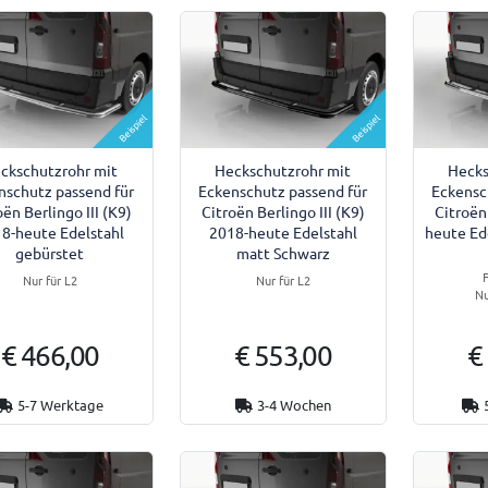
Beispiel
Beispiel
ckschutzrohr mit
Heckschutzrohr mit
Hecks
nschutz passend für
Eckenschutz passend für
Eckensc
oën Berlingo III (K9)
Citroën Berlingo III (K9)
Citroën
8-heute Edelstahl
2018-heute Edelstahl
heute Ed
gebürstet
matt Schwarz
F
Nur für L2
Nur für L2
Nu
€ 466,00
€ 553,00
€
5-7 Werktage
3-4 Wochen