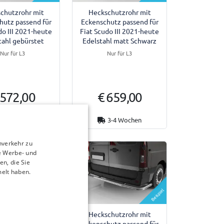
chutzrohr mit
Heckschutzrohr mit
hutz passend für
Eckenschutz passend für
do III 2021-heute
Fiat Scudo III 2021-heute
tahl gebürstet
Edelstahl matt Schwarz
Nur für L3
Nur für L3
 572,00
€ 659,00
5-7 Werktage
3-4 Wochen
nverkehr zu
e Werbe- und
n, die Sie
melt haben.
Beispiel
Beispiel
chutzrohr mit
Heckschutzrohr mit
hutz passend für
Eckenschutz passend für