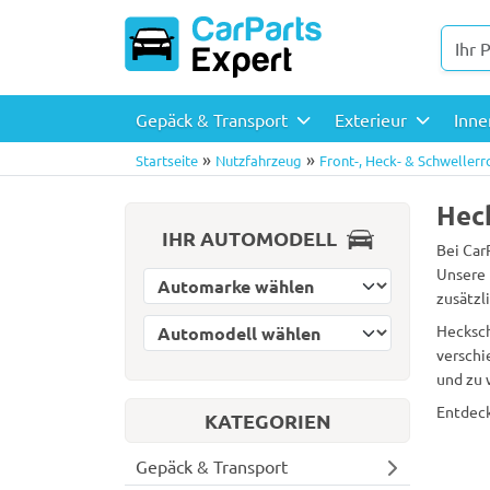
Gepäck & Transport
Exterieur
Inn
»
»
Startseite
Nutzfahrzeug
Front-, Heck- & Schwellerr
Heck
IHR AUTOMODELL
Bei Car
Unsere 
Automarke wählen
zusätzl
Automodell wählen
Hecksch
verschi
und zu 
Entdeck
KATEGORIEN
Gepäck & Transport