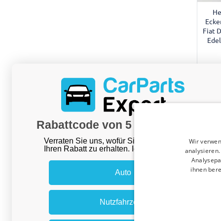
He
Ecke
Fiat 
Edel
Rabattcode von 5 % erhalten?
​Verraten Sie uns, wofür Sie einkaufen, um
Wir verwen
Ihren Rabatt zu erhalten. Ich kaufe ein für mein:
analysieren
Analysepa
ihnen bere
Auto
Nutzfahrzeug
He
Ecke