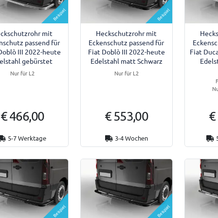
Beispiel
Beispiel
ckschutzrohr mit
Heckschutzrohr mit
Hecks
nschutz passend für
Eckenschutz passend für
Eckensc
Doblò III 2022-heute
Fiat Doblò III 2022-heute
Fiat Duca
elstahl gebürstet
Edelstahl matt Schwarz
Edels
Nur für L2
Nur für L2
F
Nu
€ 466,00
€ 553,00
€
5-7 Werktage
3-4 Wochen
Beispiel
Beispiel