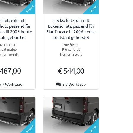
Beispiel
Beispiel
chutzrohr mit
Heckschutzrohr mit
hutz passend für
Eckenschutz passend für
to III 2006-heute
Fiat Ducato III 2006-heute
tahl gebürstet
Edelstahl gebürstet
Nur für L3
Nur für L4
rontantrieb
Frontantrieb
r für Facelift
Nur für Facelift
 487,00
€ 544,00
5-7 Werktage
5-7 Werktage
Beispiel
Beispiel