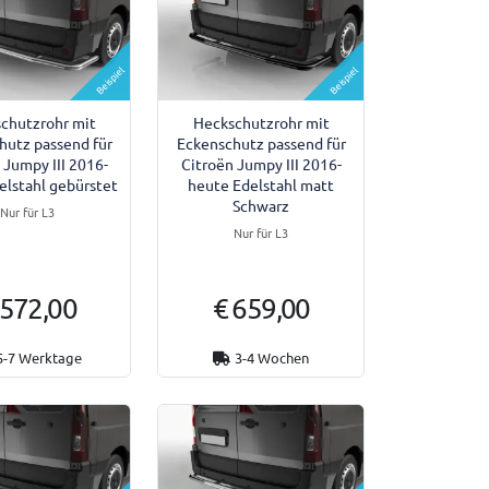
Beispiel
Beispiel
chutzrohr mit
Heckschutzrohr mit
hutz passend für
Eckenschutz passend für
 Jumpy III 2016-
Citroën Jumpy III 2016-
elstahl gebürstet
heute Edelstahl matt
Schwarz
Nur für L3
Nur für L3
 572,00
€ 659,00
5-7 Werktage
3-4 Wochen