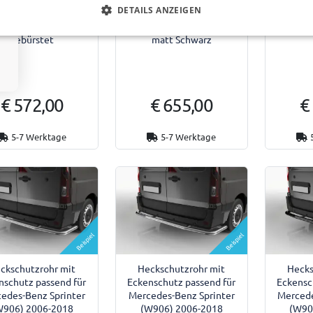
DETAILS ANZEIGEN
d Transit Custom II
Ford Transit Custom II
Ford T
3-heute Edelstahl
2023-heute Edelstahl
2023-h
gebürstet
matt Schwarz
€ 572,00
€ 655,00
€
5-7 Werktage
5-7 Werktage
Beispiel
Beispiel
ckschutzrohr mit
Heckschutzrohr mit
Hecks
nschutz passend für
Eckenschutz passend für
Eckensc
edes-Benz Sprinter
Mercedes-Benz Sprinter
Mercede
W906) 2006-2018
(W906) 2006-2018
(W90