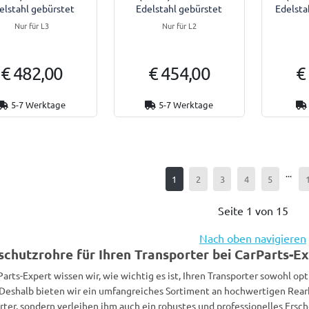
elstahl gebürstet
Edelstahl gebürstet
Edelsta
Nur für L3
Nur für L2
€ 482,00
€ 454,00
€
5-7 Werktage
5-7 Werktage
...
1
2
3
4
5
Seite 1 von 15
Nach oben navigieren
chutzrohre für Ihren Transporter bei CarParts-E
Parts-Expert wissen wir, wie wichtig es ist, Ihren Transporter sowohl op
 Deshalb bieten wir ein umfangreiches Sortiment an hochwertigen Rearb
rter, sondern verleihen ihm auch ein robustes und professionelles Ersch