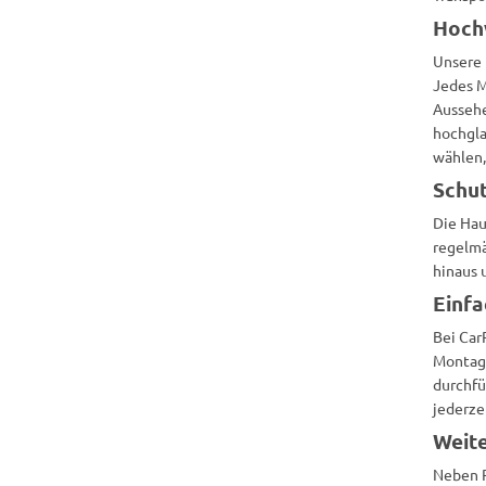
Hochw
Unsere 
Jedes M
Aussehe
hochgla
wählen,
Schut
Die Hau
regelmä
hinaus 
Einf
Bei Car
Montage
durchfü
jederze
Weite
Neben R