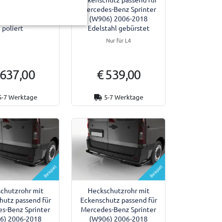
ransit Custom II
Mercedes-Benz Sprinter
eute Edelstahl
(W906) 2006-2018
poliert
Edelstahl gebürstet
Nur für L4
 637,00
€ 539,00
5-7 Werktage
5-7 Werktage
Beispiel
Beispiel
chutzrohr mit
Heckschutzrohr mit
hutz passend für
Eckenschutz passend für
s-Benz Sprinter
Mercedes-Benz Sprinter
6) 2006-2018
(W906) 2006-2018