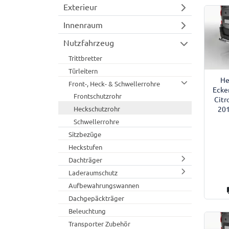
Exterieur
Innenraum
Nutzfahrzeug
Trittbretter
Türleitern
He
Front-, Heck- & Schwellerrohre
Ecke
Frontschutzrohr
Citr
Heckschutzrohr
201
Schwellerrohre
Sitzbezüge
Heckstufen
Dachträger
Laderaumschutz
Aufbewahrungswannen
Dachgepäckträger
Beleuchtung
Transporter Zubehör