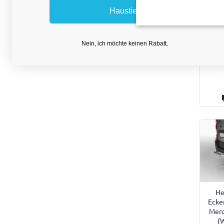
For
Haustier
202
Nein, ich möchte keinen Rabatt.
He
Ecke
Merc
(