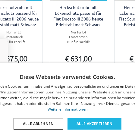
ckschutzrohr mit
Heckschutzrohr mit
Hecks
nschutz passend für
Eckenschutz passend für
Eckensc
Ducato III 2006-heute
Fiat Ducato III 2006-heute
Fiat Scu
stahl matt Schwarz
Edelstahl matt Schwarz
Edels
Nur für L3
Nur für L4
Frontantrieb
Frontantrieb
Nur für Facelift
Nur für Facelift
€ 575,00
€ 631,00
€
3-4 Wochen
3-4 Wochen
Diese Webseite verwendet Cookies.
den Cookies, um Inhalte und Anzeigen zu personalisieren und unseren Date
. Wir geben Informationen über Ihre Nutzung unserer Website auch an unser
rtner weiter, die diese möglicherweise mit anderen Informationen kombiniere
itgestellt haben oder die sie im Rahmen Ihrer Nutzung ihrer Dienste gesam
Weitere Informationen
Beispiel
Beispiel
ALLE ABLEHNEN
ALLE AKZEPTIEREN
ckschutzrohr mit
Heckschutzrohr mit
Hecks
nschutz passend für
Eckenschutz passend für
Eckensc