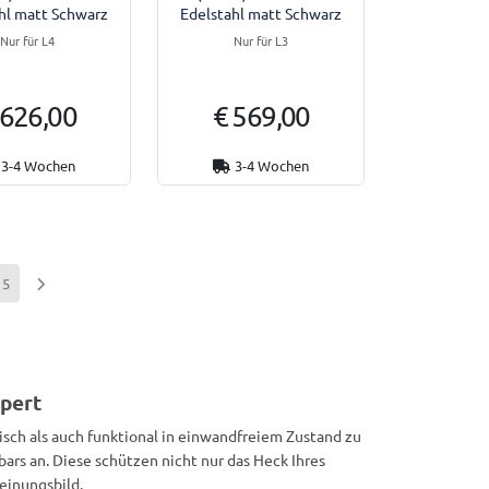
hl matt Schwarz
Edelstahl matt Schwarz
Nur für L4
Nur für L3
 626,00
€ 569,00
3-4 Wochen
3-4 Wochen
15
xpert
tisch als auch funktional in einwandfreiem Zustand zu
ars an. Diese schützen nicht nur das Heck Ihres
einungsbild.