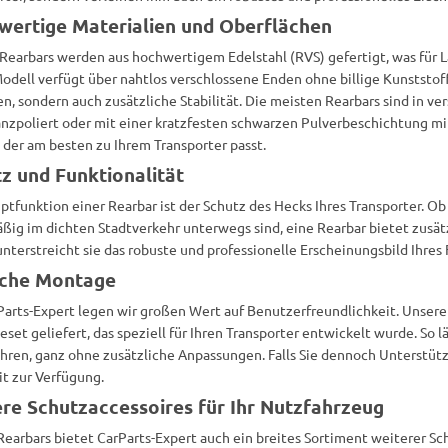
ertige Materialien und Oberflächen
Rearbars werden aus hochwertigem Edelstahl (RVS) gefertigt, was für L
odell verfügt über nahtlos verschlossene Enden ohne billige Kunststoff
n, sondern auch zusätzliche Stabilität. Die meisten Rearbars sind in ve
nzpoliert oder mit einer kratzfesten schwarzen Pulverbeschichtung mit
 der am besten zu Ihrem Transporter passt.
z und Funktionalität
ptfunktion einer Rearbar ist der Schutz des Hecks Ihres Transporter. O
ßig im dichten Stadtverkehr unterwegs sind, eine Rearbar bietet zusät
unterstreicht sie das robuste und professionelle Erscheinungsbild Ihres
ache Montage
Parts-Expert legen wir großen Wert auf Benutzerfreundlichkeit. Unser
set geliefert, das speziell für Ihren Transporter entwickelt wurde. So lä
hren, ganz ohne zusätzliche Anpassungen. Falls Sie dennoch Unterstü
it zur Verfügung.
re Schutzaccessoires für Ihr Nutzfahrzeug
earbars bietet CarParts-Expert auch ein breites Sortiment weiterer Schu