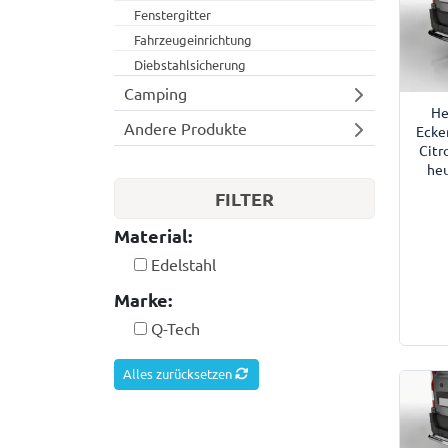
Fenstergitter
Fahrzeugeinrichtung
Diebstahlsicherung
Camping
He
Andere Produkte
Ecke
Citr
heu
FILTER
Material:
Edelstahl
Marke:
Q-Tech
Alles zurücksetzen