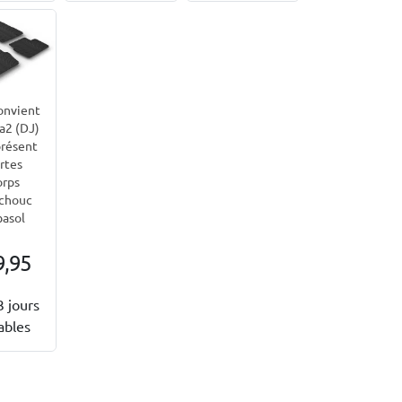
onvient
a2 (DJ)
résent
rtes
orps
chouc
asol
9,95
3 jours
ables