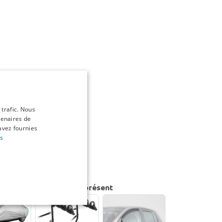
 trafic. Nous
tenaires de
avez fournies
us
da Mazda2 (DJ) | 2015-présent