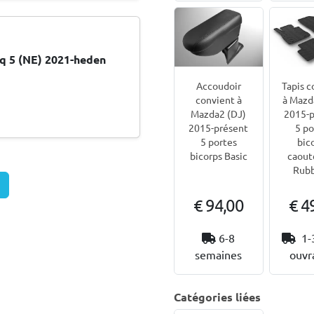
q 5 (NE) 2021-heden
Accoudoir
Tapis c
convient à
à Mazd
Mazda2 (DJ)
2015-p
2015-présent
5 po
5 portes
bic
bicorps Basic
caout
Rubb
€ 94,00
€ 4
6-8
1-
semaines
ouvr
Catégories liées