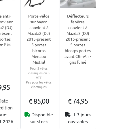
 anti-
Porte-vélos
Déflecteurs
onvient
sur hayon
fenêtre
a2 (DJ)
convient à
convient à
résent
Mazda2 (DJ)
Mazda2 (DJ)
portes
2015-présent
2015-présent
rt P M
5 portes
5 portes
bicorps
bicorps portes
Menabo
avant ClimAir -
Mistral
gris fumé
Pour 3 vélos
classiques ou 3
VTT
Pas pour les vélos
9,95
électriques
€ 85,00
€ 74,95
Date
dition
vue:
Disponible
1-3 jours
t 2026
sur stock
ouvrables