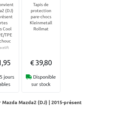
onvient
Tapis de
a2 (DJ)
protection
résent
pare-chocs
rtes
Kleinmetall
s Cool
Rollmat
PE/TPE
chouc
acelift
1,95
€ 39,80
5 jours
Disponible
ables
sur stock
r Mazda Mazda2 (DJ) | 2015-présent