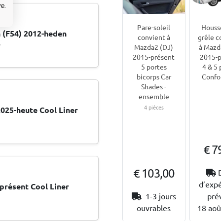
re.
Pare-soleil
Housse
 (F54) 2012-heden
convient à
grêle c
r
Mazda2 (DJ)
à Mazd
2015-présent
2015-p
5 portes
4 & 5 
bicorps Car
Confo
Shades -
ensemble
4 pièces
025-heute Cool Liner
€ 7
€ 103,00
d’expé
présent Cool Liner
1-3 jours
pré
ouvrables
18 aoû