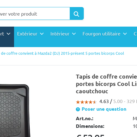
ort
Extérieur
Intérieur
Fourgon utilitaire
C
 de coffre convient à Mazda2 (DJ) 2015-présent 5 portes bicorps Cool
Tapis de coffre convi
portes bicorps Cool L
caoutchouc
4.63 /
5.00
- 329 
Poser une question
Art.no.:
M
Dimensions:
1