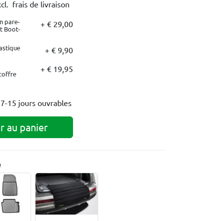
cl. frais de livraison
n pare-
+ € 29,00
t Boot-
astique
+ € 9,90
+ € 19,95
coffre
s
7-15 jours ouvrables
r au panier
e