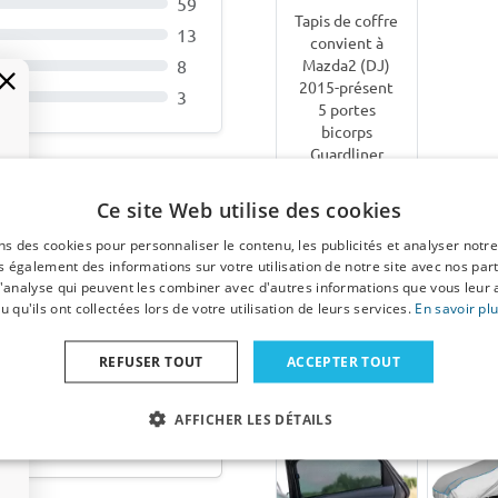
59
Tapis de coffre
13
convient à
Mazda2 (DJ)
8
2015-présent
3
5 portes
bicorps
Guardliner
antidérapant
PE/TPE
Ce site Web utilise des cookies
caoutchouc
 2021-heute Cool Liner
ns des cookies pour personnaliser le contenu, les publicités et analyser notre
 également des informations sur votre utilisation de notre site avec nos par
€ 38,95
 d'analyse qui peuvent les combiner avec d'autres informations que vous leur 
u qu'ils ont collectées lors de votre utilisation de leurs services.
En savoir pl
7-15 jours
ouvrables
REFUSER TOUT
ACCEPTER TOUT
 2024-heute Cool Liner
Autres produits pour Maz
AFFICHER LES DÉTAILS