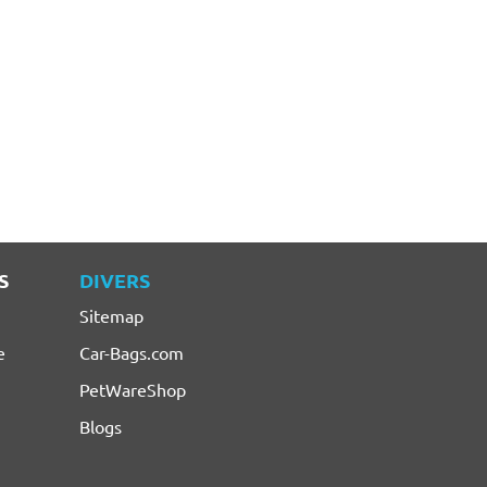
S
DIVERS
Sitemap
e
Car-Bags.com
PetWareShop
Blogs