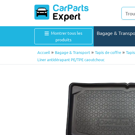
Bagage & Transp
Montrer tous les
produits
»
»
»
Accueil
Bagage & Transport
Tapis de coffre
Tapis
Liner antidérapant PE/TPE caoutchouc