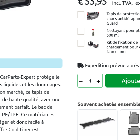
€ 53,95
incl. TVA,
ex
Tapis de protectio
chocs antidérapan
Guard
Nettoyant pour pl
500 ml
Kit de fixation de
chargement pour 
Nook - noir
Expédition prévue aprè
 CarParts-Expert protège le
Ajoute
es liquides et les dommages.
on marché, ce tapis de
 de haute qualité, avec une
Souvent achetés ensembl
ement parfait. Le bac de
e PE/TPE. Ce matériau est
éger et donc facile à
ffre Cool Liner est