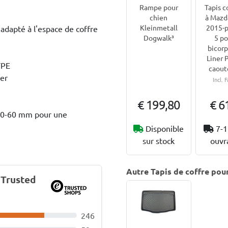
Rampe pour
Tapis c
chien
à Mazd
Kleinmetall
2015-p
adapté à l'espace de coffre
Dogwalk³
5 po
bicorp
Liner 
TPE
caout
ler
Incl. F
€ 199,80
€ 6
 50-60 mm pour une
Disponible
7-1
sur stock
ouvr
Autre Tapis de coffre pou
 Trusted
246