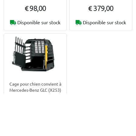
€ 98,00
€ 379,00
Disponible sur stock
Disponible sur stock
Cage pour chien convient à
Mercedes-Benz GLC (X253)
2015-2022 Kleinmetall
VarioCage XS
La cage pour chien peut être
déployée jusqu’à un maximum de
87 cm
€ 479,00