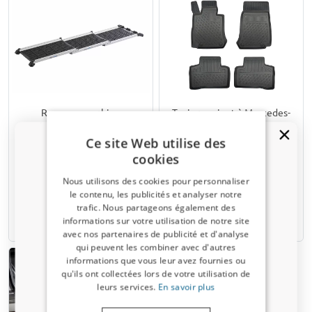
Rampe pour chien
Tapis convient à Mercedes-
Kleinmetall Dogwalk³
Benz GLC (X253) 2015-
2022 Cool Liner PE/TPE
Ce site Web utilise des
caoutchouc
cookies
Nous utilisons des cookies pour personnaliser
€ 199,80
€ 60,95
le contenu, les publicités et analyser notre
trafic. Nous partageons également des
Un code de réduction de 5 % ?
Disponible sur stock
7-15 jours ouvrables
informations sur votre utilisation de notre site
avec nos partenaires de publicité et d'analyse
Inscrivez-vous dès maintenant à notre
qui peuvent les combiner avec d'autres
newsletter et profitez-en ! Votre code promo est
informations que vous leur avez fournies ou
valable 3 jours.
qu'ils ont collectées lors de votre utilisation de
leurs services.
En savoir plus
Adresse email