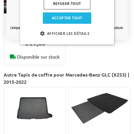
REFUSER TOUT
Oui, je veux ma réduction.
ACCEPTER TOUT
Tapis de protection pare-
chocs Kleinmetall Rollmat
Uniquement des mises à jour et des offres pertinentes pour votre voiture.
AFFICHER LES DÉTAILS
€ 39,80
Disponible sur stock
Autre Tapis de coffre pour Mercedes-Benz GLC (X253) |
2015-2022