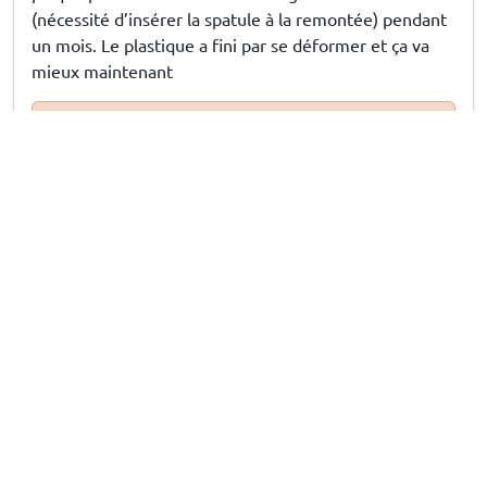
(nécessité d’insérer la spatule à la remontée) pendant
un mois. Le plastique a fini par se déformer et ça va
mieux maintenant
6/07/26
Réponse de CarParts-Expert
Bonjour, merci pour votre retour. Nous sommes désolés pour
la gêne occasionnée. Nous prenons note de vos remarques
concernant la description et le système de montage afin
d'améliorer nos services. Si la vitre continue d'accrocher,
n'hésitez pas à contacter notre service client pour que nous
puissions vous aider.
Creve R
, 4/07/26
Zijwindschermen geschikt voor Fiat Ducato III
2006-heden voorportieren ClimAir - smoke grey