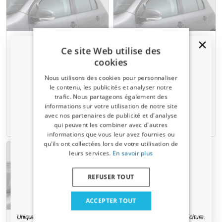
Déflecteurs fenêtre
Déflecteurs fenêtre
Ce site Web utilise des
convient à Fiat 500X 2015-
convient à Fiat 500X 2015-
cookies
présent portes arrière
présent portes arrière
ClimAir - gris fumé
ClimAir - clair transparent
Nous utilisons des cookies pour personnaliser
le contenu, les publicités et analyser notre
€ 54,95
€ 54,95
trafic. Nous partageons également des
Un code de réduction de 5 % ?
informations sur votre utilisation de notre site
avec nos partenaires de publicité et d'analyse
Inscrivez-vous dès maintenant à notre
6-8 semaines
6-8 semaines
qui peuvent les combiner avec d'autres
newsletter et profitez-en ! Votre code promo est
informations que vous leur avez fournies ou
valable 3 jours.
qu'ils ont collectées lors de votre utilisation de
leurs services.
En savoir plus
Adresse email
REFUSER TOUT
Oui, je veux ma réduction.
ACCEPTER TOUT
Uniquement des mises à jour et des offres pertinentes pour votre voiture.