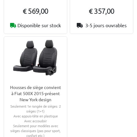
€ 569,00
€ 357,00
Disponible sur stock
3-5 jours ouvrables
Housses de siège convient
à Fiat 500X 2015-présent
New York design
Seulement 1e rangée de sièges: 2
sièges (1+1)
Avec appuis-tête en plastique
Avec accoudoir
Seulement pour modèles avec
sièges classiques (pas pour sport,
confort etc.)