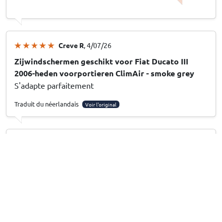
Creve R
, 4/07/26
Zijwindschermen geschikt voor Fiat Ducato III
2006-heden voorportieren ClimAir - smoke grey
S'adapte parfaitement
Traduit du néerlandais
Voir l'original
Creve R
, 4/07/26
Zijwindschermen geschikt voor Fiat Ducato III
2006-heden voorportieren ClimAir - smoke grey
passé parfait
Traduit du néerlandais
Voir l'original