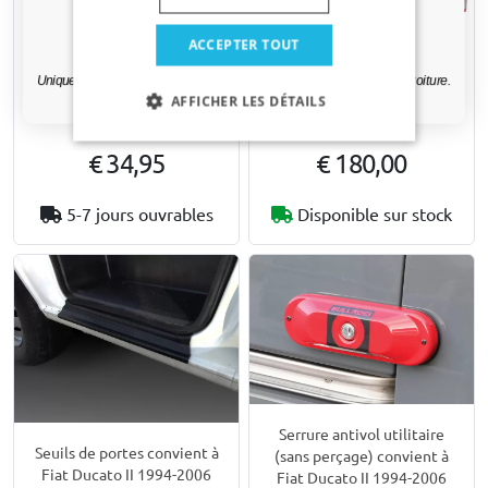
Oui, je veux ma réduction.
Tapis convient à Fiat
Barres de toit convient à
ACCEPTER TOUT
Ducato II 1994-2006 -
Fiat Ducato II 1994-2006
Uniquement des mises à jour et des offres pertinentes pour votre voiture.
feutre aiguilleté
Menabo Professional
AFFICHER LES DÉTAILS
Airdyn aluminium - 2 barres
Tapis avant
€ 34,95
€ 180,00
5-7 jours ouvrables
Disponible sur stock
Serrure antivol utilitaire
Seuils de portes convient à
(sans perçage) convient à
Fiat Ducato II 1994-2006
Fiat Ducato II 1994-2006