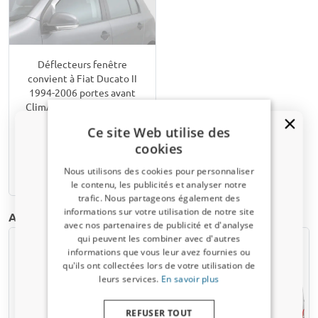
Déflecteurs fenêtre
convient à Fiat Ducato II
1994-2006 portes avant
ClimAir - clair transparent
Ce site Web utilise des
€ 89,95
cookies
Nous utilisons des cookies pour personnaliser
6-8 semaines
le contenu, les publicités et analyser notre
trafic. Nous partageons également des
Un code de réduction de 5 % ?
informations sur votre utilisation de notre site
Autres produits pour Fiat Ducato II | 1994-2006
avec nos partenaires de publicité et d'analyse
Inscrivez-vous dès maintenant à notre
qui peuvent les combiner avec d'autres
newsletter et profitez-en ! Votre code promo est
informations que vous leur avez fournies ou
valable 3 jours.
qu'ils ont collectées lors de votre utilisation de
leurs services.
En savoir plus
Adresse email
REFUSER TOUT