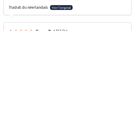
Traduit du néerlandais
Voir l'original
Creve R
, 4/07/26
Zijwindschermen geschikt voor Fiat Ducato III
2006-heden voorportieren ClimAir - smoke grey
passé parfait
Traduit du néerlandais
Voir l'original
Dirk H
, 27/06/26
Windabweiser passend für Opel Movano A 1998-
2010 Vordertüren ClimAir - dunkel transparent
Sehr gute Funktion
Sehr gute Funktion. Tut was es soll, solider Eindruck