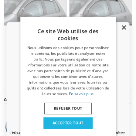
Ce site Web utilise des
Déflecteurs fenêtre
Déflecteurs fenêtre
cookies
convient à Fiat Idea 2003-
convient à Fiat Idea 2003-
2007 portes arrière ClimAir
2007 portes arrière ClimAir
Nous utilisons des cookies pour personnaliser
- clair transparent
- foncé transparent
le contenu, les publicités et analyser notre
trafic. Nous partageons également des
Un code de réduction de 5 % ?
informations sur votre utilisation de notre site
€ 54,95
€ 54,95
avec nos partenaires de publicité et d'analyse
Inscrivez-vous dès maintenant à notre
qui peuvent les combiner avec d'autres
newsletter et profitez-en ! Votre code promo est
6-8 semaines
6-8 semaines
informations que vous leur avez fournies ou
valable 3 jours.
qu'ils ont collectées lors de votre utilisation de
leurs services.
En savoir plus
Adresse email
Autres produits pour Fiat Idea | 2003-2012
REFUSER TOUT
Oui, je veux ma réduction.
ACCEPTER TOUT
Uniquement des mises à jour et des offres pertinentes pour votre voiture.