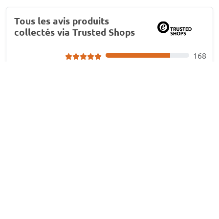
Tous les avis produits
collectés via Trusted Shops
168
16
4.5
10
17
6
M L
, 6/07/26
Déflecteurs fenêtre convient à MG ZS SUV EV
2019-2024 portes avant ClimAir - foncé
transparent
Système de montage limite
Système de montage limite: la zone en bas ne se