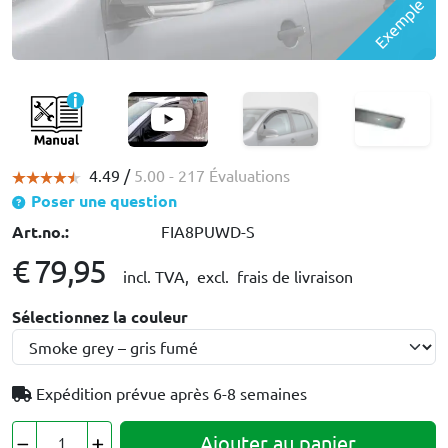
Exemple
4.49 /
5.00
- 217 Évaluations
Poser une question
Art.no.:
FIA8PUWD-S
€ 79,95
incl. TVA,
excl. frais de livraison
Sélectionnez la couleur
Expédition prévue après
6-8 semaines
Ajouter au panier