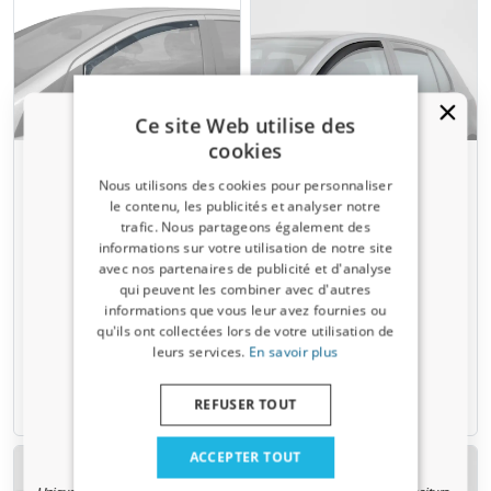
Ce site Web utilise des
cookies
Déflecteurs fenêtre
Déflecteurs fenêtre
Nous utilisons des cookies pour personnaliser
convient à Fiat Punto II
convient à Fiat Punto II
le contenu, les publicités et analyser notre
1999-2005 5 portes bicorps
1999-2003 3 portes bicorps
trafic. Nous partageons également des
portes avant DGA - foncé
portes avant ClimAir -
Un code de réduction de 5 % ?
informations sur votre utilisation de notre site
transparent
foncé transparent
avec nos partenaires de publicité et d'analyse
Inscrivez-vous dès maintenant à notre
Montage intérieur
qui peuvent les combiner avec d'autres
newsletter et profitez-en ! Votre code promo est
Pas pour Facelift
informations que vous leur avez fournies ou
valable 3 jours.
qu'ils ont collectées lors de votre utilisation de
€ 59,95
€ 79,95
leurs services.
En savoir plus
Adresse email
6-8 semaines
1-3 jours ouvrables
REFUSER TOUT
Oui, je veux ma réduction.
ACCEPTER TOUT