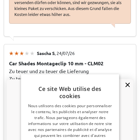
versenden dürfen oder können, sind wir gezwungen, sie als
kleines Paket zu verschicken. Aus diesem Grund fallen die
Kosten leider etwas höher aus.
Sascha S
, 24/07/26
Car Shades Montageclip 10 mm - CLM02
Zu teuer und zu teuer die Lieferung
Zu teuer und zu teuer die Lieferung
Ce site Web utilise des
cookies
29/07/26
Réponse de CarParts-Expert
Nous utilisons des cookies pour personnaliser
Vielen Dank für Ihre Bewertung. Wir sehen, dass Sie in Ihrer
le contenu, les publicités et analyser notre
letzten Bestellung nur zwei Clips bestellt haben, weshalb
trafic. Nous partageons également des
Un code de réduction de 5 % ?
sich die Versandkosten in Höhe von 8,25 € in der Tat relativ
informations sur votre utilisation de notre site
hoch anfühlen. Sollte an Ihrer vorherigen Bestellung etwas
avec nos partenaires de publicité et d'analyse
Inscrivez-vous dès maintenant à notre
kaputt gegangen sein oder nicht wie erwartet funktionieren,
qui peuvent les combiner avec d'autres
newsletter et profitez-en ! Votre code promo est