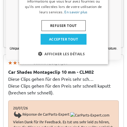
zögern Sie bitte nicht, unseren Kundenservice zu
informations que vous leur avez fournies ou
valable 3 jours.
kontaktieren. Sie haben nämlich drei Monate Garantie auf
qu'ils ont collectées lors de votre utilisation de
Ihren Kauf und fallen damit noch vollkommen hinein! Wir
leurs services.
En savoir plus
Adresse email
überlegen gerne gemeinsam mit Ihnen, wie wir dies kulant
lösen können. Bitte zögern Sie nicht, unseren Kundenservice
REFUSER TOUT
zu kontaktieren!
Oui, je veux ma réduction.
ACCEPTER TOUT
Uniquement des mises à jour et des offres pertinentes pour votre voiture.
AFFICHER LES DÉTAILS
Sabine H
, 20/07/26
Car Shades Montageclip 10 mm - CLM02
Diese Clips gehen für den Preis sehr sch…
Diese Clips gehen für den Preis sehr schnell kaputt
(brechen sehr schnell).
20/07/26
Réponse de CarParts-Expert
Vielen Dank für Ihr Feedback. Es tut uns sehr leid zu hören,