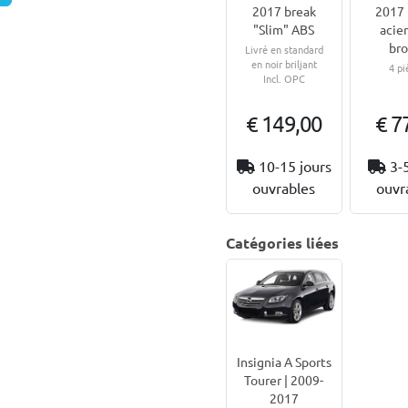
2017 break
2017 
"Slim" ABS
acier
bro
Livré en standard
en noir briljant
4 pi
Incl. OPC
€ 149,00
€ 7
10-15 jours
3-
ouvrables
ouvr
Catégories liées
Insignia A Sports
Tourer | 2009-
2017