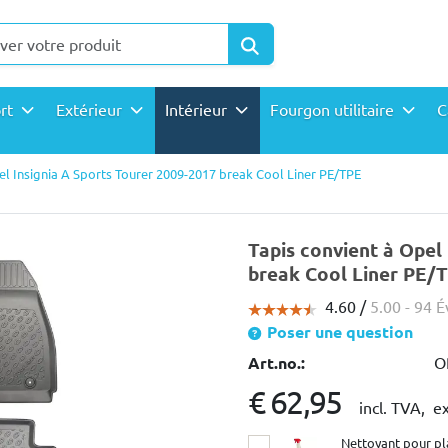
ort
Extérieur
Intérieur
Fourgon utilitaire
C
el Insignia A Sports Tourer 2009-2017 break Cool Liner PE/TPE
Tapis convient à Opel
break Cool Liner PE/
4.60 /
5.00
- 94 É
Poser une question
Art.no.:
O
€ 62,95
incl. TVA,
ex
Nettoyant pour pl