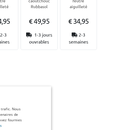
tre
feutre
caoutchouc
lleté
aiguilleté
Rubbasol
4,95
€ 49,95
€ 34,95
2-3
1-3 jours
2-3
ines
ouvrables
semaines
 trafic. Nous
tenaires de
avez fournies
us