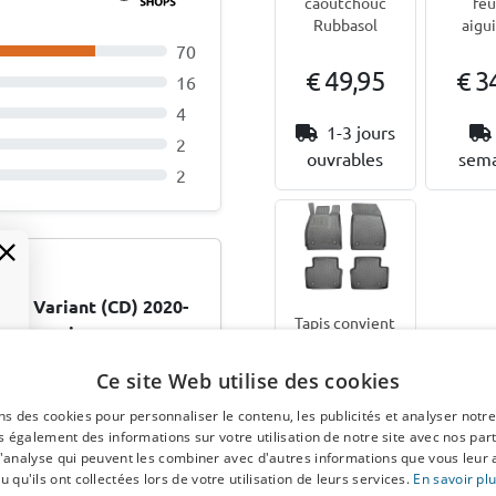
feu
caoutchouc
aigui
Rubbasol
70
€ 49,95
€ 3
16
4
1-3 jours
2
ouvrables
sema
2
III Variant (CD) 2020-
Tapis convient
TPE Gummi
à Opel Insignia
…
A Sports
Ce site Web utilise des cookies
igungspunkte erst
Tourer 2009-
2017 break
er das Bremspedal geht
ns des cookies pour personnaliser le contenu, les publicités et analyser notre
Guardliner
 également des informations sur votre utilisation de notre site avec nos par
ellen.
PE/TPE
 d'analyse qui peuvent les combiner avec d'autres informations que vous leur 
caoutchouc
u qu'ils ont collectées lors de votre utilisation de leurs services.
En savoir pl