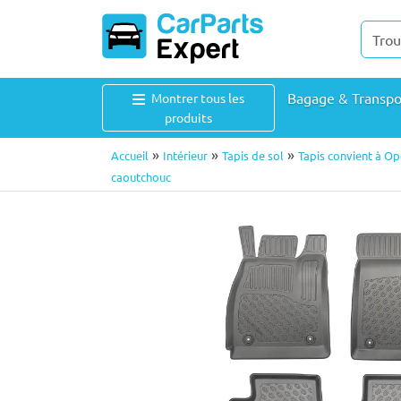
Bagage & Transp
Montrer tous les
produits
»
»
»
Accueil
Intérieur
Tapis de sol
Tapis convient à Op
caoutchouc