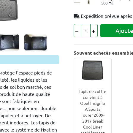
500 ml
Expédition prévue aprè
Ajoute
Souvent achetés ensembl
protège l'espace pieds de
eté, les liquides et les
 de sol bon marché, ces
Tapis de coffre
produit de haute qualité
convient à
e sont fabriqués en
Opel Insignia
 est non seulement durable
A Sports
Tourer 2009-
anipuler et à nettoyer. De
2017 break
ment inodores. Les tapis de
Cool Liner
- avec le système de fixation
antidérapant