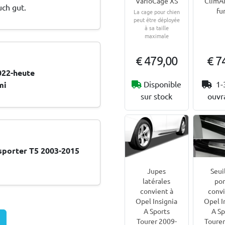
VarioCage XS
ClimAir
uch gut.
fu
La cage pour chien
peut être déployée
à sa taille
maximale
€ 479,00
€ 7
022-heute
Disponible
1-
mi
sur stock
ouvr
porter T5 2003-2015
Jupes
Seui
latérales
por
convient à
convi
Opel Insignia
Opel I
A Sports
A Sp
Tourer 2009-
Tourer