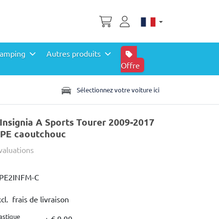
amping
Autres produits
Offre
Sélectionnez votre voiture ici
 Insignia A Sports Tourer 2009-2017
TPE caoutchouc
valuations
PE2INFM-C
cl. frais de livraison
astique
+ € 9,90