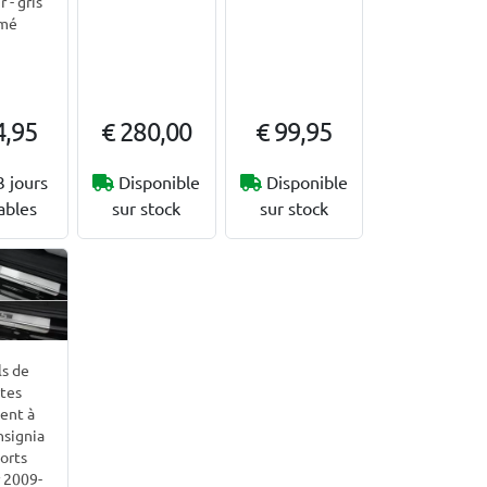
 - gris
mé
4,95
€ 280,00
€ 99,95
3 jours
Disponible
Disponible
ables
sur stock
sur stock
ls de
tes
ent à
nsignia
orts
 2009-