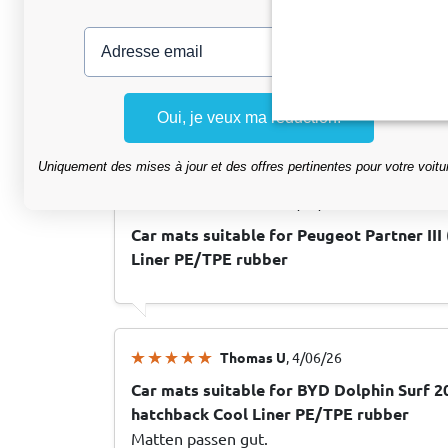
Adresse email
Wolfgang K
, 21/07/26
Fußmatten passend für Opel Mokka B 202
PE/TPE Gummi
Oui, je veux ma réduction.
Uniquement des mises à jour et des offres pertinentes pour votre voitu
Ricardo G
, 6/07/26
Car mats suitable for Peugeot Partner III
Liner PE/TPE rubber
Thomas U
, 4/06/26
Car mats suitable for BYD Dolphin Surf 2
hatchback Cool Liner PE/TPE rubber
Matten passen gut.