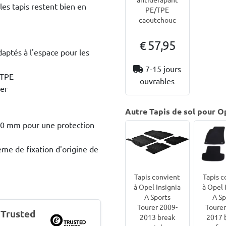
 les tapis restent bien en
PE/TPE
caoutchouc
€ 57,95
aptés à l'espace pour les
7-15 jours
/TPE
ouvrables
ler
Autre Tapis de sol pour Op
 20 mm pour une protection
ème de fixation d'origine de
Tapis c
Tapis convient
à Opel 
à Opel Insignia
A Sp
A Sports
Tourer
Tourer 2009-
 Trusted
2017 b
2013 break