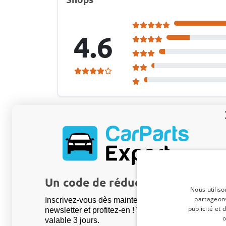
4.6
Edelfried P
, 4/08/26
Fußmatten passend für Volkswagen Golf V
heute Kombi Cool Liner anti-rutsch PE/
Für die vorderen Matten müssen die Befes
Für die vorderen Matten müssen die Befest
Un code de réduction de 5 % ?
zugeschnitten werden. Die "zumge" die unt
Nous utiliso
partageons
ist etwas lapprig und könnte ein Risiko darst
Inscrivez-vous dès maintenant à notre
publicité et
newsletter et profitez-en ! Votre code promo est
o
valable 3 jours.