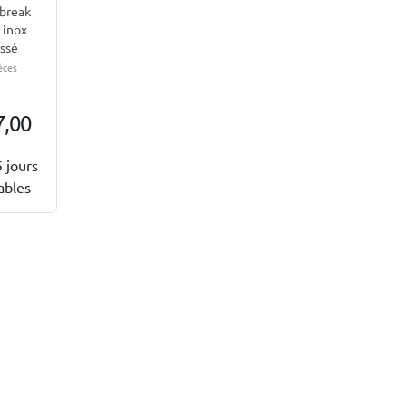
break
 inox
ssé
èces
7,00
5 jours
ables