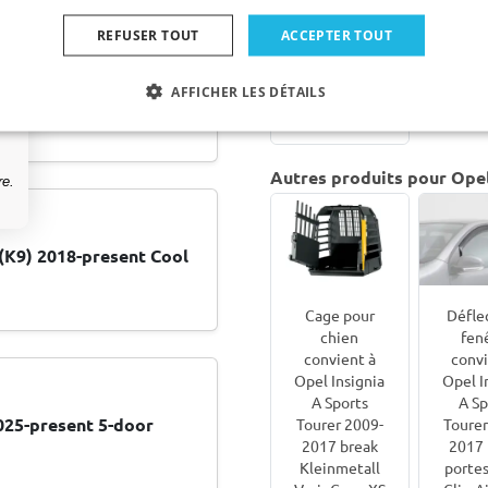
€ 50,95
REFUSER TOUT
ACCEPTER TOUT
0-heute Cool Liner
7-15 jours
AFFICHER LES DÉTAILS
ouvrables
Autres produits pour Opel
re.
 (K9) 2018-present Cool
Cage pour
Défle
chien
fen
convient à
convi
Opel Insignia
Opel I
A Sports
A Sp
025-present 5-door
Tourer 2009-
Tourer
2017 break
2017 
Kleinmetall
portes