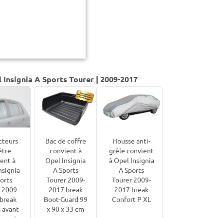
 Insignia A Sports Tourer | 2009-2017
cteurs
Bac de coffre
Housse anti-
être
convient à
grêle convient
ent à
Opel Insignia
à Opel Insignia
nsignia
A Sports
A Sports
orts
Tourer 2009-
Tourer 2009-
 2009-
2017 break
2017 break
break
Boot-Guard 99
Confort P XL
 avant
x 90 x 33 cm