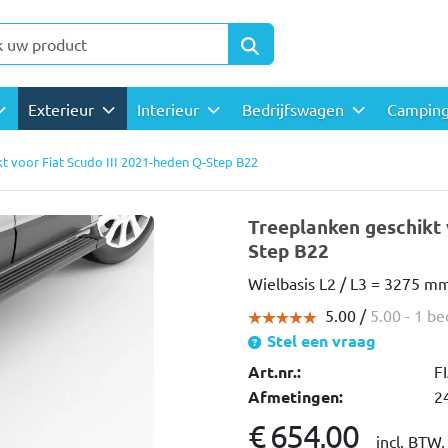
Exterieur
Interieur
Bedrijfswagen
Campin
t voor Fiat Scudo III 2021-heden Q-Step B22
Treeplanken geschikt 
Step B22
Wielbasis L2 / L3 = 3275 m
5.00 /
5.00
- 1 b
Stel een vraag
Art.nr.:
F
Afmetingen:
2
€ 654,00
incl. BTW