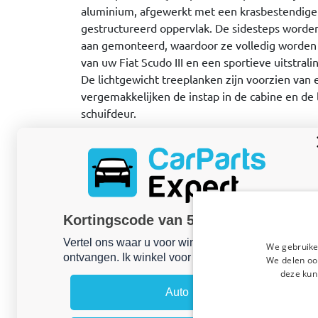
aluminium, afgewerkt met een krasbestendige
gestructureerd oppervlak. De sidesteps worden
aan gemonteerd, waardoor ze volledig worden 
van uw Fiat Scudo III en een sportieve uitstral
De lichtgewicht treeplanken zijn voorzien van e
vergemakkelijken de instap in de cabine en de 
schuifdeur.
Productkenmerken:
Aluminium treeplanken voorzien van kras
poedercoating met gestructureerd opperv
Elegant en sportief
Lichtgewicht en sterk
Kortingscode van 5% ontvangen?
Voorzien van antislip profiel
Vertel ons waar u voor winkelt om uw korting te
Montage op reeds aanwezige montagepunte
We gebruike
ontvangen. Ik winkel voor mijn:
We delen ook
Inclusief montageset en montagehandleid
deze kun
EAN: 8719457939406
Auto