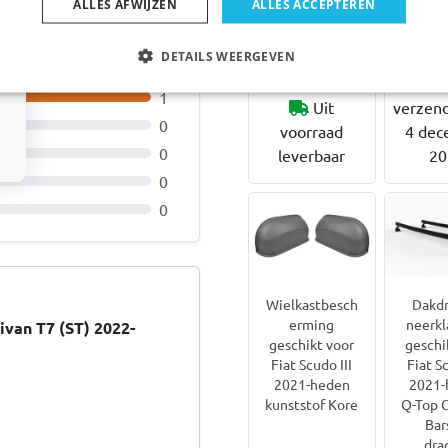
ALLES AFWIJZEN
ALLES ACCEPTEREN
€ 19
€ 124,95
DETAILS WEERGEVEN
Ver
1
Uit
verzen
0
voorraad
4 dec
0
leverbaar
20
0
0
Wielkastbesch
Dakdr
erming
neerkl
van T7 (ST) 2022-
geschikt voor
geschi
Fiat Scudo III
Fiat Sc
2021-heden
2021-
kunststof Kore
Q-Top 
Bars
dra