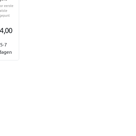
or eerste
atste
gepunt
4,00
5-7
dagen