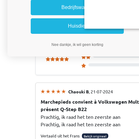
Alle via Trusted Shops verzamelde
Bedrijfswagen
productbeoordelingen:
Huisdier
5.0
Nee dankje, ik wil geen korting
Chaouki B
, 21-07-2024
Marchepieds convient à Volkswagen Multi
présent Q-Step B22
Prachtig, ik raad het ten zeerste aan
Prachtig, ik raad het ten zeerste aan
Vertaald uit het Frans
Bekijk origineel