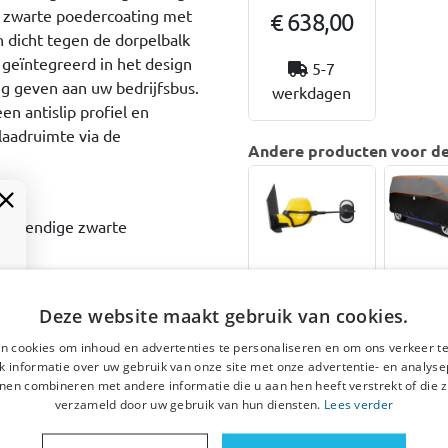
 zwarte poedercoating met
€ 638,00
 dicht tegen de dorpelbalk
geïntegreerd in het design
5-7
ing geven aan uw bedrijfsbus.
werkdagen
en antislip profiel en
laadruimte via de
Andere producten voor de 
bestendige zwarte
lak
Caravanspiege
Hagelb
ls geschikt
mh
Deze website maakt gebruik van cookies.
voor Fiat
geschi
Scudo III 2021-
Fiat Sc
n; boren is niet nodig
n cookies om inhoud en advertenties te personaliseren en om ons verkeer te
heden Emuk
2021-
 informatie over uw gebruik van onze site met onze advertentie- en analyse
ing
Perma 
nen combineren met andere informatie die u aan hen heeft verstrekt of die z
M grijs
verzameld door uw gebruik van hun diensten.
Lees verder
Wielbas
292