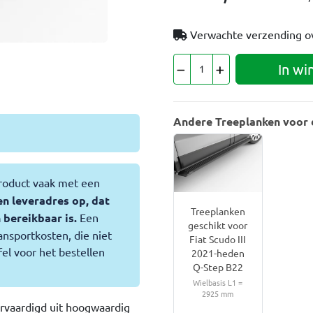
Verwachte verzending o
In wi
Andere Treeplanken voor d
roduct vaak met een
en leveradres op, dat
Treeplanken
bereikbaar is.
Een
geschikt voor
ansportkosten, die niet
Fiat Scudo III
el voor het bestellen
2021-heden
Q-Step B22
Wielbasis L1 =
2925 mm
ervaardigd uit hoogwaardig