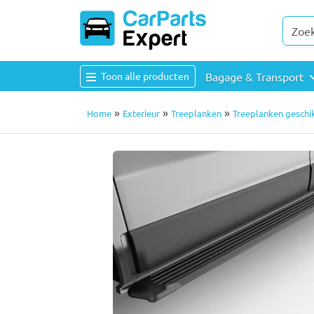
Toon alle producten
Bagage & Transport
»
»
»
Home
Exterieur
Treeplanken
Treeplanken geschik