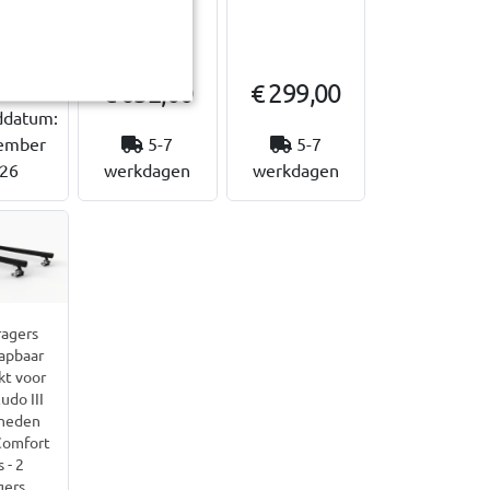
9,95
€ 632,00
€ 299,00
wachte
ddatum:
ember
5-7
5-7
26
werkdagen
werkdagen
agers
apbaar
kt voor
udo III
heden
Comfort
 - 2
gers