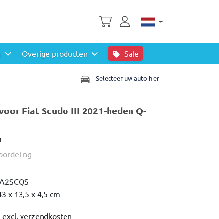
g
Overige producten
Sale
Selecteer uw auto hier
voor Fiat Scudo III 2021-heden Q-
m
eoordeling
IA2SCQS
43 x 13,5 x 4,5 cm
,
excl. verzendkosten