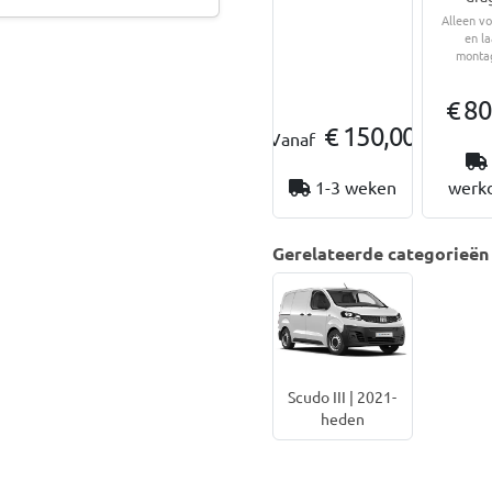
Alleen vo
en la
monta
€ 80
€ 150,00
Vanaf
1-3 weken
werk
Gerelateerde categorieën
Scudo III | 2021-
heden