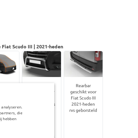
Fiat Scudo III | 2021-heden
escher
Pushbar
Rearbar
oes
geschikt voor
geschikt voor
kt voor
Fiat Scudo III
Fiat Scudo III
udo III
2021-2024 rvs
2021-heden
 analyseren.
heden
gepolijst
rvs geborsteld
partners, die
Protect
Alleen voor
ij hebben
modellen met
 / zwart
adaptieve cruise
is L1 =
control
5 mm
Niet voor Facelift