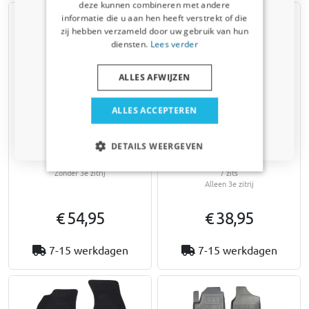
deze kunnen combineren met andere
informatie die u aan hen heeft verstrekt of die
Auto
zij hebben verzameld door uw gebruik van hun
diensten.
Lees verder
Bedrijfswagen
ALLES AFWIJZEN
Huisdier
ALLES ACCEPTEREN
Automatten geschikt voor
Automatten geschikt voor
Volkswagen Sharan I (7M)
Volkswagen Sharan I (7M)
Nee dankje, ik wil geen korting
1995-2010 Guardliner
1995-2010 Guardliner
DETAILS WEERGEVEN
PE/TPE rubber
PE/TPE rubber
Zonder 3e zitrij
7 zits
Alleen 3e zitrij
€ 54,95
€ 38,95
7-15 werkdagen
7-15 werkdagen