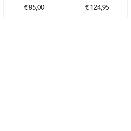
€ 85,00
€ 124,95
Uit voorraad leverbaar
4-5 weken
Gerelateerde categorieën
Sharan II (7N) | 2010-2022
Alle via Trusted Shops