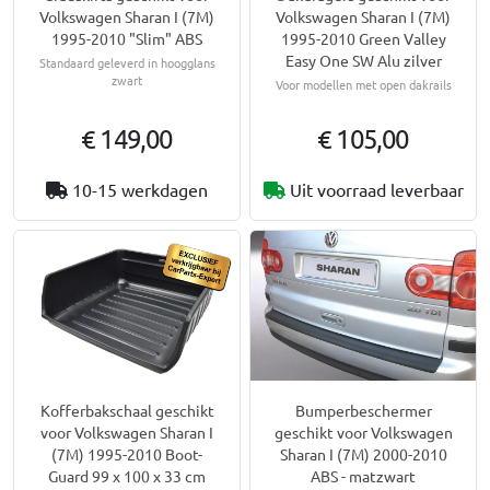
Volkswagen Sharan I (7M)
Volkswagen Sharan I (7M)
1995-2010 "Slim" ABS
1995-2010 Green Valley
Easy One SW Alu zilver
Standaard geleverd in hoogglans
zwart
Voor modellen met open dakrails
€ 149,00
€ 105,00
10-15 werkdagen
Uit voorraad leverbaar
Kofferbakschaal geschikt
Bumperbeschermer
voor Volkswagen Sharan I
geschikt voor Volkswagen
(7M) 1995-2010 Boot-
Sharan I (7M) 2000-2010
Guard 99 x 100 x 33 cm
ABS - matzwart