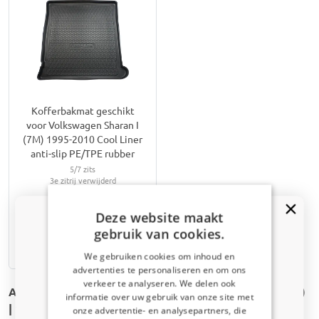
Kofferbakmat geschikt
voor Volkswagen Sharan I
(7M) 1995-2010 Cool Liner
anti-slip PE/TPE rubber
5/7 zits
3e zitrij verwijderd
€ 59,95
Deze website maakt
gebruik van cookies.
7-15 werkdagen
We gebruiken cookies om inhoud en
advertenties te personaliseren en om ons
Kortingscode van 5% ontvangen?
verkeer te analyseren. We delen ook
Andere Automatten voor de Volkswagen Sharan I (7M)
informatie over uw gebruik van onze site met
Vertel ons waar u voor winkelt om uw korting te
| 1995-2010
onze advertentie- en analysepartners, die
ontvangen. Ik winkel voor mijn: