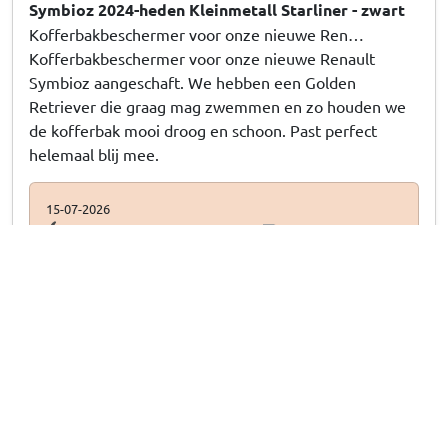
Symbioz 2024-heden Kleinmetall Starliner - zwart
Kofferbakbeschermer voor onze nieuwe Ren…
Kofferbakbeschermer voor onze nieuwe Renault
Symbioz aangeschaft. We hebben een Golden
Retriever die graag mag zwemmen en zo houden we
de kofferbak mooi droog en schoon. Past perfect
helemaal blij mee.
15-07-2026
Antwoord van CarParts-Expert
Ontzettend bedankt voor uw review! Geweldig om te horen
dat de kofferbakbeschermer als gegoten zit. Laat die natte,
modderige zwemavonturen van jullie Golden Retriever nu
maar komen!
Susanna G
, 13-07-2026