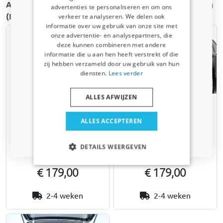
Andere Kofferbakhoezen voor de BMW 5 Serie Touring
advertenties te personaliseren en om ons
Kortingscode van 5% ontvangen?
(F11) | 2010-2017
verkeer te analyseren. We delen ook
informatie over uw gebruik van onze site met
Vertel ons waar u voor winkelt om uw korting te
onze advertentie- en analysepartners, die
ontvangen. Ik winkel voor mijn:
deze kunnen combineren met andere
informatie die u aan hen heeft verstrekt of die
Auto
zij hebben verzameld door uw gebruik van hun
diensten.
Lees verder
Bedrijfswagen
ALLES AFWIJZEN
Kofferbakbescherming
Kofferbakbescherming
Huisdier
geschikt voor BMW 5 Serie
geschikt voor BMW 5 Serie
ALLES ACCEPTEREN
Touring (F11) 2010-2017
Touring (F11) 2010-2017
wagon Kleinmetall
wagon Kleinmetall
Nee dankje, ik wil geen korting
DETAILS WEERGEVEN
Starliner - grijs
Starliner - zwart
€ 179,00
€ 179,00
2-4 weken
2-4 weken