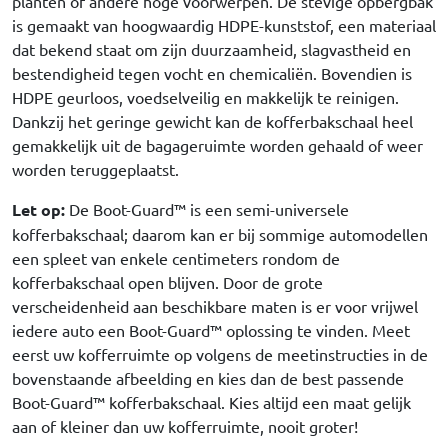
planten of andere hoge voorwerpen. De stevige opbergbak
is gemaakt van hoogwaardig HDPE-kunststof, een materiaal
dat bekend staat om zijn duurzaamheid, slagvastheid en
bestendigheid tegen vocht en chemicaliën. Bovendien is
HDPE geurloos, voedselveilig en makkelijk te reinigen.
Dankzij het geringe gewicht kan de kofferbakschaal heel
gemakkelijk uit de bagageruimte worden gehaald of weer
worden teruggeplaatst.
Let op:
De Boot-Guard™ is een semi-universele
kofferbakschaal; daarom kan er bij sommige automodellen
een spleet van enkele centimeters rondom de
kofferbakschaal open blijven. Door de grote
verscheidenheid aan beschikbare maten is er voor vrijwel
iedere auto een Boot-Guard™ oplossing te vinden. Meet
eerst uw kofferruimte op volgens de meetinstructies in de
bovenstaande afbeelding en kies dan de best passende
Boot-Guard™ kofferbakschaal. Kies altijd een maat gelijk
aan of kleiner dan uw kofferruimte, nooit groter!