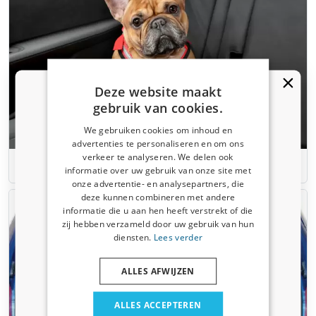
Deze website maakt
gebruik van cookies.
We gebruiken cookies om inhoud en
advertenties te personaliseren en om ons
Kortingscode van 5% ontvangen?
verkeer te analyseren. We delen ook
Huisdier accessoires
informatie over uw gebruik van onze site met
Vertel ons waar u voor winkelt om uw korting te
onze advertentie- en analysepartners, die
ontvangen. Ik winkel voor mijn:
deze kunnen combineren met andere
informatie die u aan hen heeft verstrekt of die
Auto
zij hebben verzameld door uw gebruik van hun
diensten.
Lees verder
Bedrijfswagen
ALLES AFWIJZEN
Huisdier
ALLES ACCEPTEREN