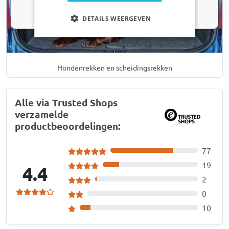
Nee dankje, ik wil geen korting
DETAILS WEERGEVEN
Hondenrekken en scheidingsrekken
Alle via Trusted Shops
verzamelde
productbeoordelingen:
77
19
4.4
2
0
10