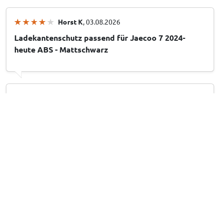
Horst K
, 03.08.2026
Ladekantenschutz passend für Jaecoo 7 2024-
heute ABS - Mattschwarz
Bernard B
, 03.08.2026
Protection de seuil de coffre convient à Porsche
Macan (95B) 2014-2024 ABS - noir brillant
Ht H
, 01.08.2026
Bumperbeschermer geschikt voor Audi Q3
Sportback (F3N) 2019-2025 ABS - glanzend zwart