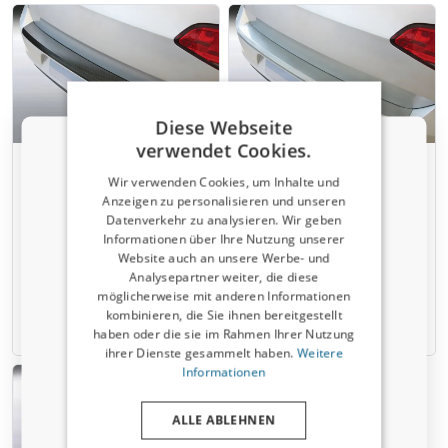
Diese Webseite
verwendet Cookies.
Ladekantenschutz passend
Ladekantenschutz passend
Wir verwenden Cookies, um Inhalte und
für Alfa Romeo Mito 2008-
für Alfa Romeo Mito 2008-
Anzeigen zu personalisieren und unseren
2018 3-Türer Schrägheck
2018 3-Türer Schrägheck
Datenverkehr zu analysieren. Wir geben
Rabattcode von 5 % erhalten?
ABS - Carbon look
ABS - Silber
Informationen über Ihre Nutzung unserer
Website auch an unsere Werbe- und
​Verraten Sie uns, wofür Sie einkaufen, um
Ihren Rabatt zu erhalten. Ich kaufe ein für mein:
€ 109,95
€ 109,95
Analysepartner weiter, die diese
möglicherweise mit anderen Informationen
kombinieren, die Sie ihnen bereitgestellt
Auto
6-8 Wochen
6-8 Wochen
haben oder die sie im Rahmen Ihrer Nutzung
ihrer Dienste gesammelt haben.
Weitere
Nutzfahrzeug
Informationen
ALLE ABLEHNEN
Haustier