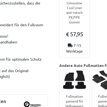
icherzustellen, dass die
Limousine
Cool Liner
anti-rutsch
PE/TPE
Gummi
neidert für den Fußraum
€ 57,95
ummi’
u handhaben
7-15
Werktage
 mm für optimalen Schutz
Andere Auto Fußmatten fü
auf das Original-
glich)
Fußmatten
Fußm
ten
passend für
passe
Volkswagen
Volks