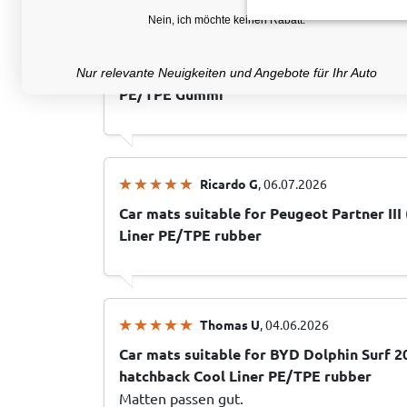
Nein, ich möchte keinen Rabatt.
Wolfgang K
, 21.07.2026
Fußmatten passend für Opel Mokka B 202
Nur relevante Neuigkeiten und Angebote für Ihr Auto
PE/TPE Gummi
Ricardo G
, 06.07.2026
Car mats suitable for Peugeot Partner III
Liner PE/TPE rubber
Thomas U
, 04.06.2026
Car mats suitable for BYD Dolphin Surf 2
hatchback Cool Liner PE/TPE rubber
Matten passen gut.