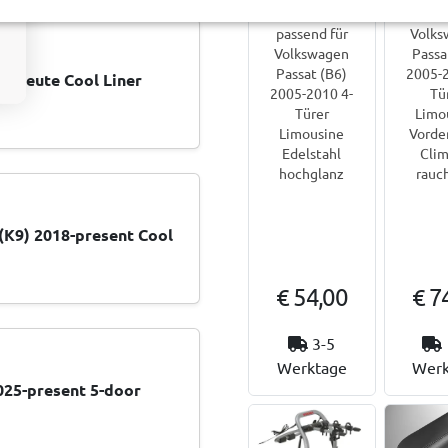
erleiste
passe
passend für
Volks
Volkswagen
Passa
Passat (B6)
2005-2
0-heute Cool Liner
2005-2010 4-
Tü
Türer
Limo
Limousine
Vorde
Edelstahl
Clim
hochglanz
rauc
 (K9) 2018-present Cool
€ 54,00
€ 7
3-5
Werktage
Werk
025-present 5-door