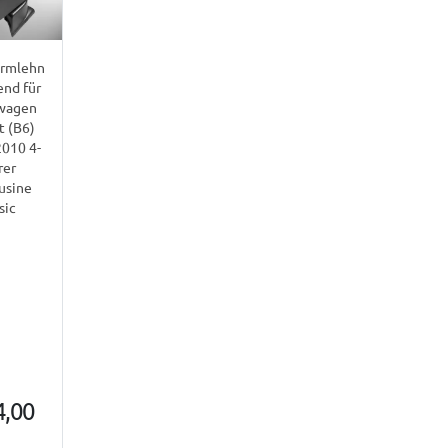
armlehn
end für
wagen
t (B6)
010 4-
rer
usine
sic
4,00