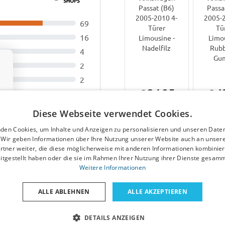
Passat (B6)
Passa
2005-2010 4-
2005-2
69
Türer
Tü
16
Limousine -
Limo
Nadelfilz
Rubb
4
Gu
2
2
€ 34,95
€ 4
Diese Webseite verwendet Cookies.
5-7
Werktage
Werk
den Cookies, um Inhalte und Anzeigen zu personalisieren und unseren Date
III Variant (CD) 2020-
. Wir geben Informationen über Ihre Nutzung unserer Website auch an unser
rtner weiter, die diese möglicherweise mit anderen Informationen kombiniere
TPE Gummi
Andere Produkte für Volk
itgestellt haben oder die sie im Rahmen Ihrer Nutzung ihrer Dienste gesam
…
Weitere Informationen
igungspunkte erst
er das Bremspedal geht
ALLE ABLEHNEN
ALLE AKZEPTIEREN
ellen.
DETAILS ANZEIGEN
Heckklappenzi
Windab