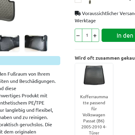
Voraussichtlicher Versa
Werktage
In den
Wird oft zusammen gekau
den Fußraum von Ihrem
eiten und Beschädigungen.
nd diese
wertiges Produkt mit
Kofferraumma
synthetischem PE/TPE
tte passend
für
ur langlebig und flexibel,
Volkswagen
haben und zu reinigen.
Passat (B6)
raktisch geruchslos. Die
2005-2010 4-
t dem originalen
Türer