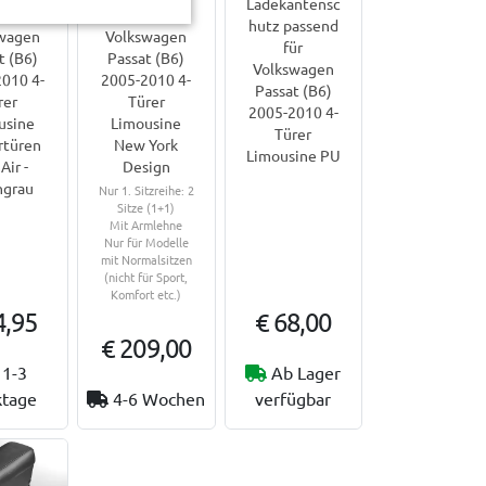
Ladekantensc
nd für
passend für
hutz passend
wagen
Volkswagen
für
t (B6)
Passat (B6)
Volkswagen
010 4-
2005-2010 4-
Passat (B6)
rer
Türer
2005-2010 4-
usine
Limousine
Türer
rtüren
New York
Limousine PU
Air -
Design
hgrau
Nur 1. Sitzreihe: 2
Sitze (1+1)
Mit Armlehne
Nur für Modelle
mit Normalsitzen
(nicht für Sport,
Komfort etc.)
4,95
€ 68,00
€ 209,00
1-3
Ab Lager
tage
4-6 Wochen
verfügbar