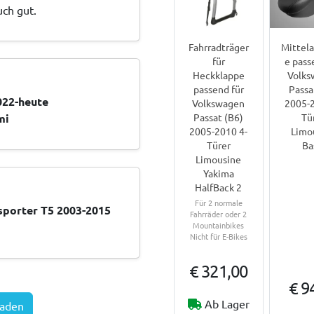
uch gut.
Fahrradträger
Mittel
für
e pass
Heckklappe
Volks
passend für
Passa
022-heute
Volkswagen
2005-2
mi
Passat (B6)
Tü
2005-2010 4-
Limo
Türer
Ba
Limousine
Yakima
HalfBack 2
Für 2 normale
porter T5 2003-2015
Fahrräder oder 2
Mountainbikes
Nicht für E-Bikes
€ 321,00
€ 9
Ab Lager
laden