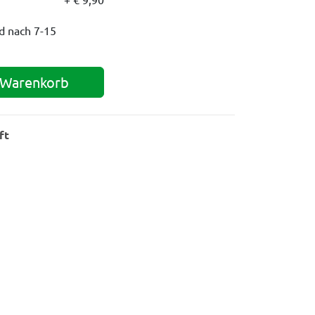
nd nach
7-15
 Warenkorb
ft