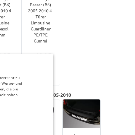
Passat (B6)
t (B6)
2005-2010 4-
010 4-
Türer
rer
Limousine
usine
Guardliner
asol
PE/TPE
mmi
Gummi
9,95
€ 49,95
1-3
7-15
tage
Werktage
nverkehr zu
e Werbe- und
n, die Sie
swagen Passat (B6) | 2005-2010
melt haben.
weiser
Sitzbezüge