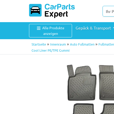
Gepäck & Transport
Alle Produkte
anzeigen
»
»
»
Startseite
Innenraum
Auto Fußmatten
Fußmatten
Cool Liner PE/TPE Gummi