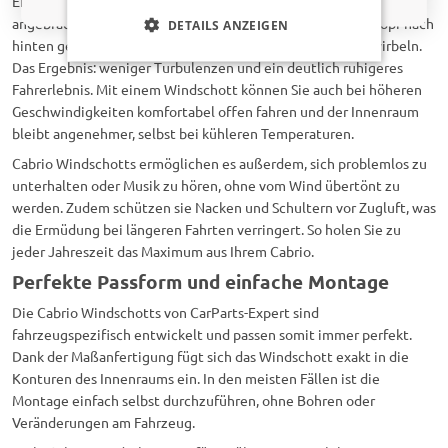
Ein Cabrio Windschott wird direkt hinter den Vordersitzen
angebracht und sorgt dafür, dass der Luftstrom über dem Kopf nach
DETAILS ANZEIGEN
hinten geleitet wird, anstatt zurück in den Innenraum zu wirbeln.
Das Ergebnis: weniger Turbulenzen und ein deutlich ruhigeres
Fahrerlebnis. Mit einem Windschott können Sie auch bei höheren
Geschwindigkeiten komfortabel offen fahren und der Innenraum
bleibt angenehmer, selbst bei kühleren Temperaturen.
Cabrio Windschotts ermöglichen es außerdem, sich problemlos zu
unterhalten oder Musik zu hören, ohne vom Wind übertönt zu
werden. Zudem schützen sie Nacken und Schultern vor Zugluft, was
die Ermüdung bei längeren Fahrten verringert. So holen Sie zu
jeder Jahreszeit das Maximum aus Ihrem Cabrio.
Perfekte Passform und einfache Montage
Die Cabrio Windschotts von CarParts-Expert sind
fahrzeugspezifisch entwickelt und passen somit immer perfekt.
Dank der Maßanfertigung fügt sich das Windschott exakt in die
Konturen des Innenraums ein. In den meisten Fällen ist die
Montage einfach selbst durchzuführen, ohne Bohren oder
Veränderungen am Fahrzeug.