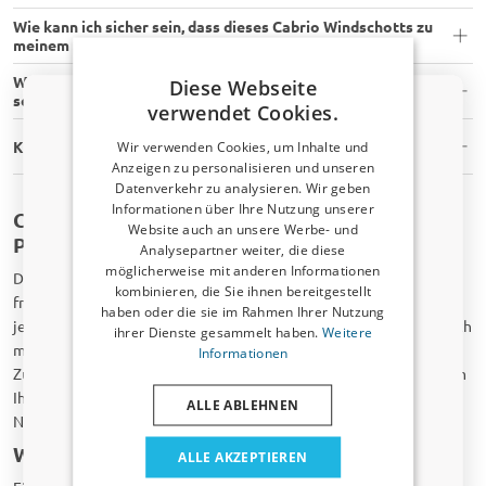
Wie kann ich sicher sein, dass dieses Cabrio Windschotts zu
meinem Fahrzeugtyp passt?
Welches Werkzeug benötige ich, um Cabrio Windschotts
Diese Webseite
selbst zu montieren?
verwendet Cookies.
Kann ich ein Cabrio Windschotts selbst installieren?
Wir verwenden Cookies, um Inhalte und
Anzeigen zu personalisieren und unseren
Datenverkehr zu analysieren. Wir geben
Rabattcode von 5 % erhalten?
Informationen über Ihre Nutzung unserer
Cabrio Windschott für Ihren Volkswagen
Website auch an unsere Werbe- und
​Verraten Sie uns, wofür Sie einkaufen, um
Passat (B7)
Ihren Rabatt zu erhalten. Ich kaufe ein für mein:
Analysepartner weiter, die diese
möglicherweise mit anderen Informationen
Das Fahren in einem Cabrio ist ein einzigartiges Erlebnis. Die
kombinieren, die Sie ihnen bereitgestellt
Auto
frische Luft, das offene Dach und das Gefühl von Freiheit machen
haben oder die sie im Rahmen Ihrer Nutzung
jede Fahrt besonders. Allerdings kann das Fahren mit offenem Dach
ihrer Dienste gesammelt haben.
Weitere
manchmal weniger komfortabel sein durch Windturbulenzen,
Nutzfahrzeug
Informationen
Zugluft oder Lärm. Ein Cabrio Windschott ist die ideale Lösung, um
Ihr Cabrio in vollen Zügen zu genießen, ohne störenden Wind im
ALLE ABLEHNEN
Haustier
Nacken oder unangenehme Geräusche im Innenraum.
Warum ein Cabrio Windschott wählen
ALLE AKZEPTIEREN
Nein, ich möchte keinen Rabatt.