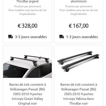
ThruBar argent
aluminium
Fixation par pincement
Fixation par pincement
Pour modèles sans barres de toit
Pour modèles sans barres de toit
longitudinales
longitudinales
€ 328,00
€ 167,00
3-5 jours ouvrables
1-3 jours ouvrables
Barres de toit convient à
Barres de toit convient à
Volkswagen Passat (B6)
Volkswagen Passat (B6)
2005-2010 4 portes
2005-2010 4 portes
tricorps Green Valley
tricorps Yakima Aero
Original noir
ThruBar noir