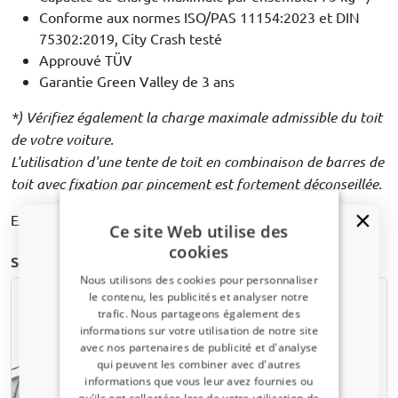
Conforme aux normes ISO/PAS 11154:2023 et DIN
75302:2019, City Crash testé
Approuvé TÜV
Garantie Green Valley de 3 ans
*) Vérifiez également la charge maximale admissible du toit
de votre voiture.
L'utilisation d'une tente de toit en combinaison de barres de
toit avec fixation par pincement est fortement déconseillée.
EAN: 8719457763018
Ce site Web utilise des
cookies
Souvent achetés ensemble
Nous utilisons des cookies pour personnaliser
le contenu, les publicités et analyser notre
trafic. Nous partageons également des
Un code de réduction de 5 % ?
informations sur votre utilisation de notre site
avec nos partenaires de publicité et d'analyse
Inscrivez-vous dès maintenant à notre
qui peuvent les combiner avec d'autres
newsletter et profitez-en ! Votre code promo est
informations que vous leur avez fournies ou
valable 3 jours.
qu'ils ont collectées lors de votre utilisation de