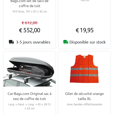
Bags.com set de sacs de
coffre de toit
410 litres, 191 x 81 x 42 cm
€ 612,00
€ 552,00
€ 19,95
3-5 jours ouvrables
Disponible sur stock
Car-Bags.com Original sac à
Gilet de sécurité orange
nez de coffre de toit
taille XL
Larg. x Haut. x Long. = 45 x 28-13
Avec bandes réfléchissantes
x 63 cm