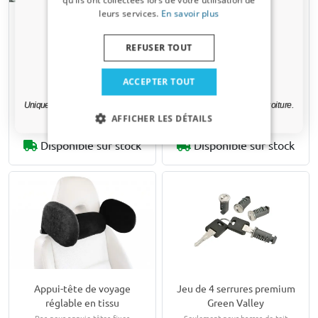
leurs services.
En savoir plus
Car-Bags.com Original set
Moulures anti-bruit pour
Adresse email
de sacs de coffre de toit 4
barre de toit avant Green
REFUSER TOUT
pièces
Valley
Taille totale de l'ensemble : Long. x
Set de 4 pièces, autocollant
Oui, je veux ma réduction.
Haut. x Larg. = 147 x 30 x 63 cm
ACCEPTER TOUT
Uniquement des mises à jour et des offres pertinentes pour votre voiture.
€ 159,00
€ 13,00
AFFICHER LES DÉTAILS
Disponible sur stock
Disponible sur stock
Appui-tête de voyage
Jeu de 4 serrures premium
réglable en tissu
Green Valley
Pas pour appuie-têtes fixes
Seulement pour barres de toit