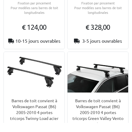
Fixation par pincement
Fixation par pincement
Pour modèles sans barres de toit
Pour modèles sans barres de toit
longitudinales
longitudinales
€ 124,00
€ 328,00
10-15 jours ouvrables
3-5 jours ouvrables
Barres de toit convient à
Barres de toit convient à
Volkswagen Passat (B6)
Volkswagen Passat (B6)
2005-2010 4 portes
2005-2010 4 portes
tricorps Twinny Load acier
tricorps Green Valley Vento
Rapido noir
Fixation par pincement
Pour modèles sans barres de toit
Fixation par pincement