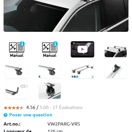
4.56 /
5.00
- 27 Évaluations
Poser une question
Art.no.:
VW2PARG-VRS
Longueur de
126 cm