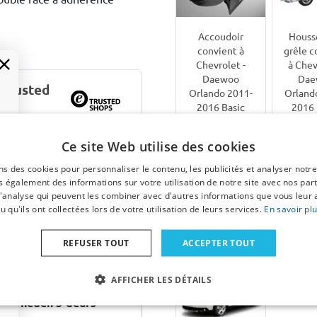
Housse
Accoudoir
grêle c
convient à
à Chev
Chevrolet -
Dae
Daewoo
 Trusted
Orland
Orlando 2011-
2016 
2016 Basic
Confo
171
Ce site Web utilise des cookies
€ 94,00
€ 8
35
ns des cookies pour personnaliser le contenu, les publicités et analyser notre
5
 également des informations sur votre utilisation de notre site avec nos par
6-8
Dis
 d'analyse qui peuvent les combiner avec d'autres informations que vous leur 
1
semaines
sur 
u qu'ils ont collectées lors de votre utilisation de leurs services.
En savoir pl
0
REFUSER TOUT
ACCEPTER TOUT
Catégories liées
AFFICHER LES DÉTAILS
2012-heden 5-deurs