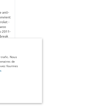
 anti-
onvient
rolet -
woo
o 2011-
break
rt P L
9,95
 trafic. Nous
tenaires de
ponible
avez fournies
stock
us