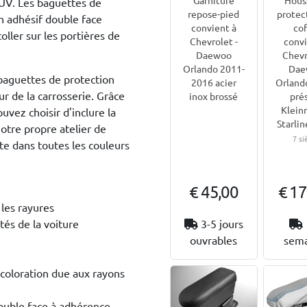
 UV. Les baguettes de
repose-pied
protec
an adhésif double face
convient à
cof
coller sur les portières de
Chevrolet -
convi
Daewoo
Chevr
Orlando 2011-
Dae
baguettes de protection
2016 acier
Orland
r de la carrosserie. Grâce
inox brossé
pré
Klein
uvez choisir d'inclure la
Starline
tre propre atelier de
7 si
ite dans toutes les couleurs
€ 45,00
€ 17
 les rayures
3-5 jours
tés de la voiture
ouvrables
sema
écoloration due aux rayons
double face à adhérence