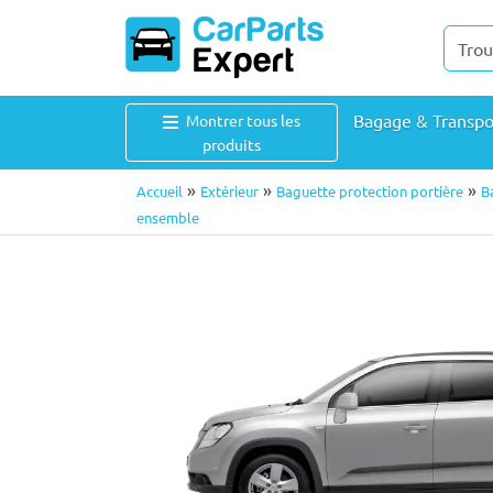
Bagage & Transp
Montrer tous les
produits
»
»
»
Accueil
Extérieur
Baguette protection portière
B
ensemble