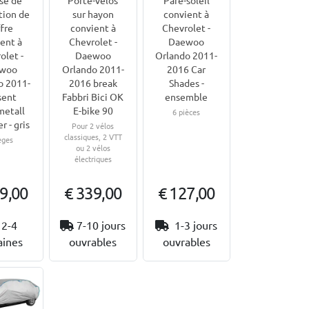
tion de
sur hayon
convient à
fre
convient à
Chevrolet -
ent à
Chevrolet -
Daewoo
olet -
Daewoo
Orlando 2011-
woo
Orlando 2011-
2016 Car
o 2011-
2016 break
Shades -
sent
Fabbri Bici OK
ensemble
metall
E-bike 90
6 pièces
r - gris
Pour 2 vélos
classiques, 2 VTT
èges
ou 2 vélos
électriques
9,00
€ 339,00
€ 127,00
2-4
7-10 jours
1-3 jours
ines
ouvrables
ouvrables