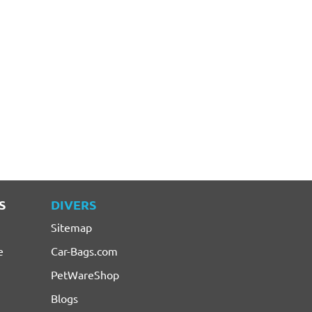
S
DIVERS
Sitemap
e
Car-Bags.com
PetWareShop
Blogs