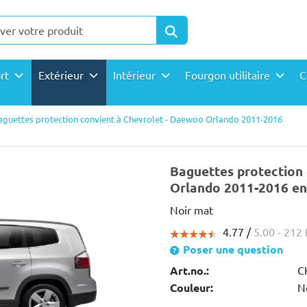
ort
Extérieur
Intérieur
Fourgon utilitaire
C
aguettes protection convient à Chevrolet - Daewoo Orlando 2011-2016
Baguettes protection
Orlando 2011-2016 e
Noir mat
4.77 /
5.00
- 212 
Poser une question
Art.no.:
C
Couleur:
N