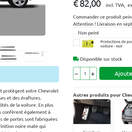
€ 82,00
incl. TVA,
ex
Commander ce produit peint
Attention ! Livraison en se
Protections de po
voiture - noir
Disponible sur stock
Ajoute
t protègent votre Chevrolet
Autres produits pour Che
es et des éraflures.
tés de la voiture. En plus
les confèrent également à
s de portes sont fabriquées
inition noire mate qui
Garniture
Hous