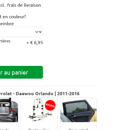
cl. frais de livraison
 en couleur?
ptembre
rtières
+ € 6,95
r au panier
vrolet - Daewoo Orlando | 2011-2016
se de
Porte-vélos
Pare-soleil