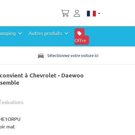
amping
Autres produits
Offre
Sélectionnez votre voiture ici
 convient à Chevrolet - Daewoo
nsemble
Évaluations
HE1ORPU
oir mat