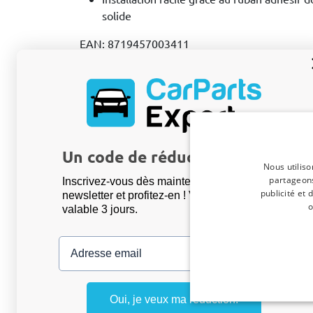
solide
EAN: 8719457003411
Tous les avis produits collectés via
Shops
4.8
Un code de réduction de 5 % ?
Nous utiliso
partageons
Inscrivez-vous dès maintenant à notre
publicité et
newsletter et profitez-en ! Votre code promo est
o
valable 3 jours.
Adresse email
Bart D
, 31/07/26
Stootstrips geschikt voor Fiat Panda III 
Oui, je veux ma réduction.