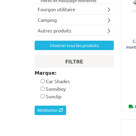
Piéces de masquage intérieures
Fourgon utilitaire
Camping
Autres produits
C
Montrer tous les produits
mont
FILTRE
Marque:
Car Shades
Sonniboy
Sunclip
Réinitialiser