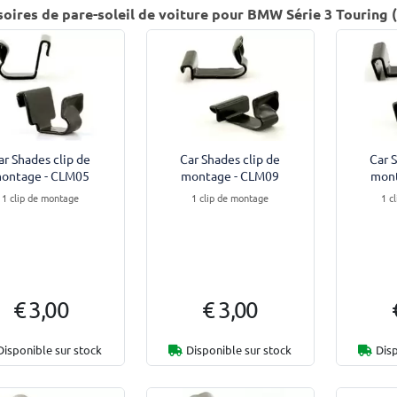
oires de pare-soleil de voiture pour BMW Série 3 Touring (
ar Shades clip de
Car Shades clip de
Car 
ontage - CLM05
montage - CLM09
mont
1 clip de montage
1 clip de montage
1 c
€ 3,00
€ 3,00
Disponible sur stock
Disponible sur stock
Disp