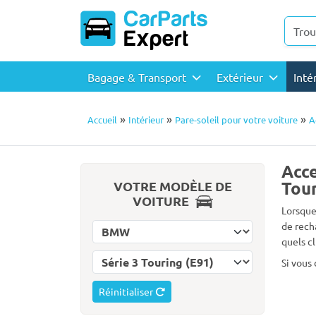
Bagage & Transport
Extérieur
Inté
»
»
»
Accueil
Intérieur
Pare-soleil pour votre voiture
A
Acce
Tour
VOTRE MODÈLE DE
VOITURE
Lorsque
de rech
Choisissez la marque
quels c
Choisissez le modèle
Si vous
Réinitialiser