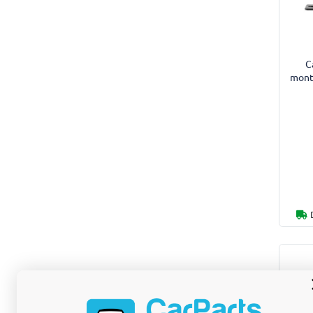
C
mont