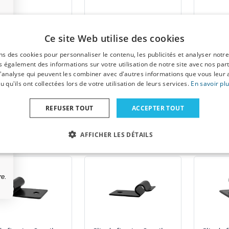
de fixation Sonniboy
Clip de fixation Sonniboy
Clip de 
14 - Métal
328 - Métal
335 -
Ce site Web utilise des cookies
1 pièce
1 pièce
ns des cookies pour personnaliser le contenu, les publicités et analyser notre
Convient à Suzuki Swift
 également des informations sur votre utilisation de notre site avec nos par
 d'analyse qui peuvent les combiner avec d'autres informations que vous leur 
u qu'ils ont collectées lors de votre utilisation de leurs services.
En savoir pl
€ 2,99
€ 2,99
REFUSER TOUT
ACCEPTER TOUT
1-3 jours ouvrables
1-3 jours ouvrables
1-3
AFFICHER LES DÉTAILS
re.