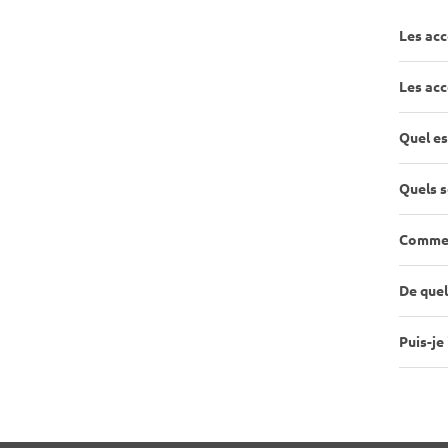
Les acc
Les acc
Quel es
Quels s
Comment
De quel
Puis-je