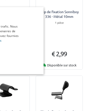
fixation Sonniboy
Clip de fixation Sonniboy
 Métal double
336 - Métal 10mm
1 pièce
1 pièce
 trafic. Nous
tenaires de
avez fournies
us
€ 2,99
€ 2,99
 jours ouvrables
Disponible sur stock