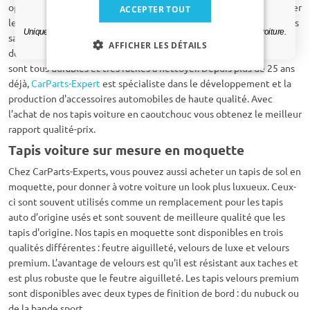
Oui, je veux ma réduction.
optimale au sol de votre voiture. Ces tapis permettent de préserver
ACCEPTER TOUT
les moquettes de la voiture contre l’humidité, les dommages et les
Uniquement des mises à jour et des offres pertinentes pour votre voiture.
saletés. Nos tapis voiture sont disponibles en différentes qualités
AFFICHER LES DÉTAILS
de caoutchouc, mais quel que soit le type que vous choisissez, ils
sont tous durables et très faciles à nettoyer. Depuis plus de 25 ans
déjà,
CarParts-Expert
est spécialiste dans le développement et la
production d'accessoires automobiles de haute qualité. Avec
l’achat de nos tapis voiture en caoutchouc vous obtenez le meilleur
rapport qualité-prix.
Tapis voiture sur mesure en moquette
Chez CarParts-Experts, vous pouvez aussi acheter un tapis de sol en
moquette, pour donner à votre voiture un look plus luxueux. Ceux-
ci sont souvent utilisés comme un remplacement pour les tapis
auto d’origine usés et sont souvent de meilleure qualité que les
tapis d'origine. Nos tapis en moquette sont disponibles en trois
qualités différentes : feutre aiguilleté, velours de luxe et velours
premium. L’avantage de velours est qu'il est résistant aux taches et
est plus robuste que le feutre aiguilleté. Les tapis velours premium
sont disponibles avec deux types de finition de bord : du nubuck ou
de la bande sport.