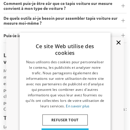
Comment puis-je être sûr que ce tapis voiture sur mesure
convient à mon type de voiture ?
De quels outils ai-je besoin pour assembler tapis voiture sur
mesure moi-même ?
Puis-je installer un tapis voiture sur mesure moi-même ?
Ce site Web utilise des
cookies
La boutique en ligne CarParts-Expert : tapis
voiture sur mesure pour un prix avantageux
Nous utilisons des cookies pour personnaliser
le contenu, les publicités et analyser notre
Malgré nos prix compétitifs, les tapis de sol en caoutchouc ou en
trafic. Nous partageons également des
Un code de réduction de 5 % ?
moquette de notre boutique en ligne se distinguent par leur
informations sur votre utilisation de notre site
excellente qualité. Ils ont un ajustement parfait, fait sur mesure
avec nos partenaires de publicité et d'analyse
Inscrivez-vous dès maintenant à notre
qui peuvent les combiner avec d'autres
pour votre modèle de voiture. De plus, ils sont faciles à installer :
newsletter et profitez-en ! Votre code promo est
informations que vous leur avez fournies ou
chaque ensemble de tapis de voiture sur mesure vient toujours, si
valable 3 jours.
qu'ils ont collectées lors de votre utilisation de
possible, avec le système de fixation d’origine de votre voiture.
leurs services.
En savoir plus
CarParts-Expert fournit des tapis auto sur mesure en deux versions :
Adresse email
Tapis voiture sur mesure en caoutchouc
REFUSER TOUT
Les tapis de sol auto en caoutchouc donnent une protection