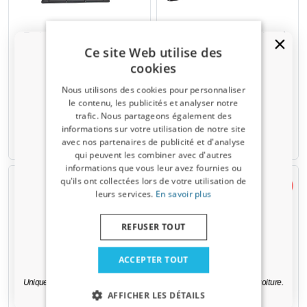
Tapis de coffre convient à
Grille pour chien convient à
Range Rover III (L322) 2002-
Range Rover III (L322) 2002-
Ce site Web utilise des
2012 Guardliner antidérapant
2012 Kleinmetall Masterline
cookies
PE/TPE caoutchouc
Universel XL
Nous utilisons des cookies pour personnaliser
5 sièges
le contenu, les publicités et analyser notre
€ 44,95
€ 258,50
trafic. Nous partageons également des
Un code de réduction de 5 % ?
informations sur votre utilisation de notre site
avec nos partenaires de publicité et d'analyse
7-15 jours ouvrables
Disponible sur stock
Inscrivez-vous dès maintenant à notre
qui peuvent les combiner avec d'autres
newsletter et profitez-en ! Votre code promo est
informations que vous leur avez fournies ou
valable 3 jours.
qu'ils ont collectées lors de votre utilisation de
leurs services.
En savoir plus
Adresse email
REFUSER TOUT
Oui, je veux ma réduction.
ACCEPTER TOUT
Cage pour chien convient à
Cage pour chien convient à
Uniquement des mises à jour et des offres pertinentes pour votre voiture.
Range Rover III (L322) 2002-
Range Rover III (L322) 2002-
AFFICHER LES DÉTAILS
2012 Kleinmetall VarioCage
2012 Kleinmetall VarioCage