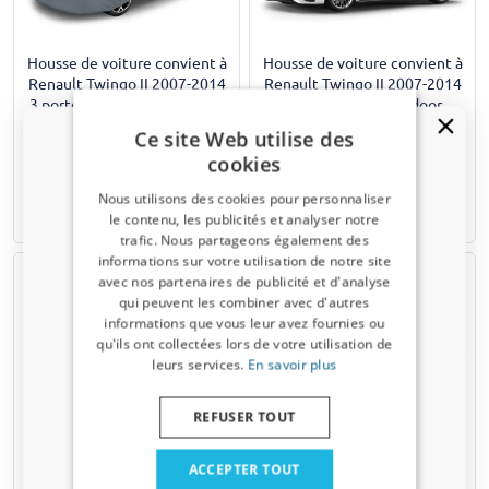
Housse de voiture convient à
Housse de voiture convient à
Renault Twingo II 2007-2014
Renault Twingo II 2007-2014
3 portes bicorps All Weather
3 portes bicorps Indoor
Plus M
Stretch Basic M
Ce site Web utilise des
cookies
€ 139,95
€ 56,95
Nous utilisons des cookies pour personnaliser
le contenu, les publicités et analyser notre
Disponible sur stock
Disponible sur stock
trafic. Nous partageons également des
Un code de réduction de 5 % ?
informations sur votre utilisation de notre site
avec nos partenaires de publicité et d'analyse
Inscrivez-vous dès maintenant à notre
qui peuvent les combiner avec d'autres
newsletter et profitez-en ! Votre code promo est
informations que vous leur avez fournies ou
valable 3 jours.
qu'ils ont collectées lors de votre utilisation de
leurs services.
En savoir plus
Adresse email
REFUSER TOUT
Housse de voiture convient à
Housse de voiture convient à
Renault Twingo II 2007-2014
Renault Twingo II 2007-2014
Oui, je veux ma réduction.
3 portes bicorps Indoor
3 portes bicorps Indoor
ACCEPTER TOUT
Stretch Plus M anthracite
Stretch Plus M noir