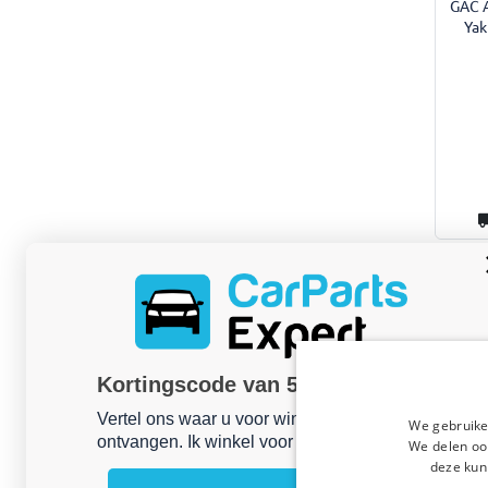
GAC A
Yak
Kortingscode van 5% ontvangen?
Vertel ons waar u voor winkelt om uw korting te
Dakdr
We gebruike
ontvangen. Ik winkel voor mijn:
GAC A
We delen ook
Ya
deze kun