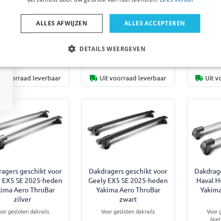
Voor open dakrails
Voor open dakrails
Voor 
ALLES AFWIJZEN
ALLES ACCEPTEREN
DETAILS WEERGEVEN
€ 328,00
€ 328,00
€
it voorraad leverbaar
Uit voorraad leverbaar
Uit v
agers geschikt voor
Dakdragers geschikt voor
Dakdrage
y EX5 SE 2025-heden
Geely EX5 SE 2025-heden
Haval H
kima Aero ThruBar
Yakima Aero ThruBar
Yakima
zilver
zwart
oor gesloten dakrails
Voor gesloten dakrails
Voor 
Niet