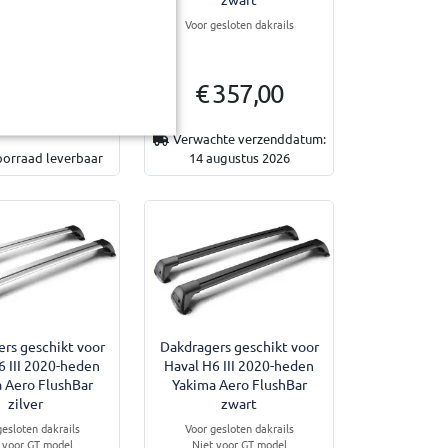
gesloten dakrails
Voor gesloten dakrails
€ 357,00
 357,00
Verwachte verzenddatum:
oorraad leverbaar
14 augustus 2026
rs geschikt voor
Dakdragers geschikt voor
6 III 2020-heden
Haval H6 III 2020-heden
 Aero FlushBar
Yakima Aero FlushBar
zilver
zwart
gesloten dakrails
Voor gesloten dakrails
 voor GT model
Niet voor GT model