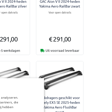
 V II 2024-heden
GAC Aion V II 2024-heden
ero RailBar zilver
Yakima Aero RailBar zwart
r open dakrails
Voor open dakrails
 291,00
€ 291,00
-5 werkdagen
Uit voorraad leverbaar
rs geschikt voor
Dakdragers geschikt voor
 analyseren.
X5 SE 2025-heden
Geely EX5 SE 2025-heden
partners, die
 Aero FlushBar
Yakima Aero FlushBar
ij hebben
zilver
zwart