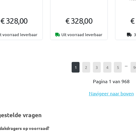
€ 328,00
€ 328,00
€
it voorraad leverbaar
Uit voorraad leverbaar
3
...
1
2
3
4
5
9
Pagina 1 van 968
Navigeer naar boven
estelde vragen
 dakdragers op voorraad?