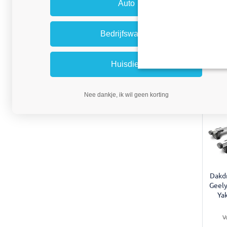
Auto
Bedrijfswagen
Huisdier
U
Nee dankje, ik wil geen korting
Dakdr
Geel
Ya
V