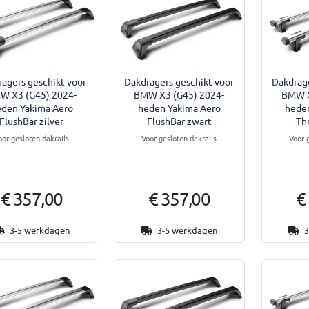
agers geschikt voor
Dakdragers geschikt voor
Dakdrage
W X3 (G45) 2024-
BMW X3 (G45) 2024-
BMW X
den Yakima Aero
heden Yakima Aero
hede
FlushBar zilver
FlushBar zwart
Th
oor gesloten dakrails
Voor gesloten dakrails
Voor 
€ 357,00
€ 357,00
€
3-5 werkdagen
3-5 werkdagen
3