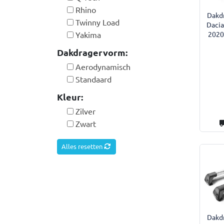
Rhino
Dakdr
Twinny Load
Dacia
Yakima
2020
Dakdragervorm:
Aerodynamisch
Standaard
Kleur:
Zilver
Zwart
Alles resetten
Dakdr