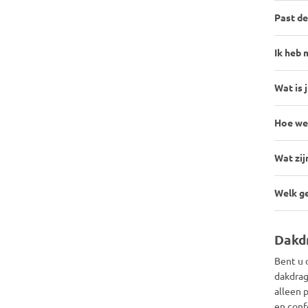
Past de
Ik heb 
Wat is j
Hoe wee
Wat zij
Welk ge
Dakdr
Bent u 
dakdrag
alleen 
en conf