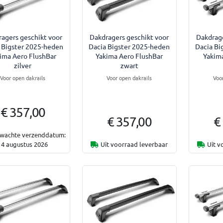
agers geschikt voor
Dakdragers geschikt voor
Dakdrage
 Bigster 2025-heden
Dacia Bigster 2025-heden
Dacia Bi
ima Aero FlushBar
Yakima Aero FlushBar
Yakim
zilver
zwart
Voor open dakrails
Voor open dakrails
Voo
€ 357,00
€ 357,00
€
wachte verzenddatum:
14 augustus 2026
Uit voorraad leverbaar
Uit v