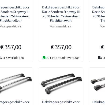
agers geschikt voor
Dakdragers geschikt voor
Dakdrage
 Sandero Stepway III
Dacia Sandero Stepway III
Dacia Sa
-heden Yakima Aero
2020-heden Yakima Aero
2020-he
FlushBar zilver
FlushBar zwart
Th
Voor open dakrails
Voor open dakrails
Voo
€ 357,00
€ 357,00
€
3-5 werkdagen
Uit voorraad leverbaar
3
agers geschikt voor
Dakdragers geschikt voor
Dakdrage