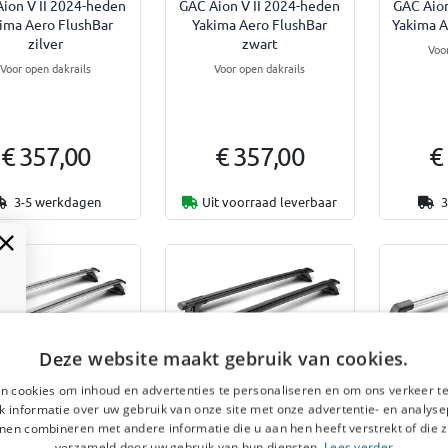
ion V II 2024-heden
GAC Aion V II 2024-heden
GAC Aion
ima Aero FlushBar
Yakima Aero FlushBar
Yakima A
zilver
zwart
Voo
Voor open dakrails
Voor open dakrails
€ 357,00
€ 357,00
€
3-5 werkdagen
Uit voorraad leverbaar
3
Deze website maakt gebruik van cookies.
agers geschikt voor
Dakdragers geschikt voor
Dakdrage
n cookies om inhoud en advertenties te personaliseren en om ons verkeer te
ion V II 2024-heden
GAC Aion V II 2024-heden
Geely E
 informatie over uw gebruik van onze site met onze advertentie- en analyse
kima Aero ThruBar
Yakima Aero ThruBar
Yakima
nen combineren met andere informatie die u aan hen heeft verstrekt of die z
zilver
zwart
verzameld door uw gebruik van hun diensten.
Lees verder