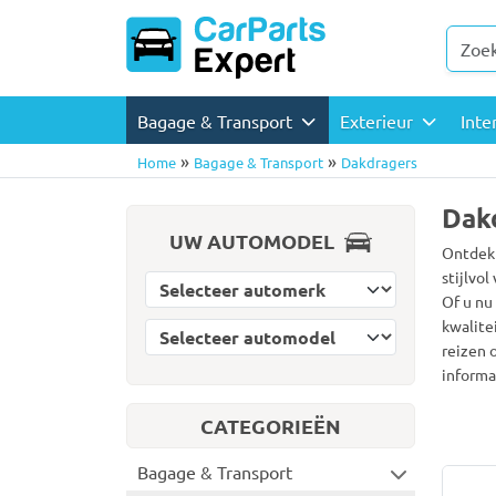
Bagage & Transport
Exterieur
Inte
»
»
Home
Bagage & Transport
Dakdragers
Dak
UW AUTOMODEL
Ontdek 
stijlvo
Selecteer automerk
Of u nu
kwalite
Selecteer automodel
reizen 
informa
CATEGORIEËN
Bagage & Transport