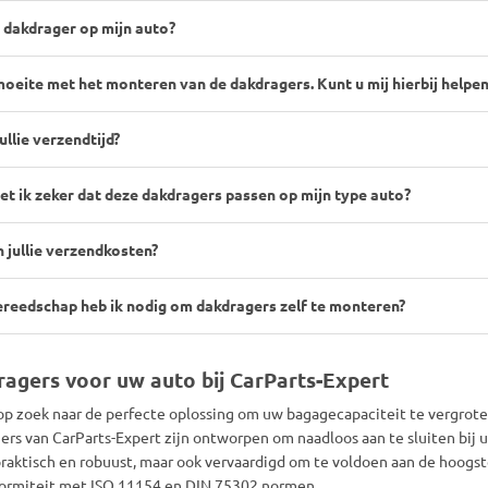
 dakdrager op mijn auto?
moeite met het monteren van de dakdragers. Kunt u mij hierbij helpen
ullie verzendtijd?
t ik zeker dat deze dakdragers passen op mijn type auto?
n jullie verzendkosten?
reedschap heb ik nodig om dakdragers zelf te monteren?
agers voor uw auto bij CarParts-Expert
op zoek naar de perfecte oplossing om uw bagagecapaciteit te vergroten 
ers van CarParts-Expert zijn ontworpen om naadloos aan te sluiten bij 
praktisch en robuust, maar ook vervaardigd om te voldoen aan de hoogst
ormiteit met ISO 11154 en DIN 75302 normen.