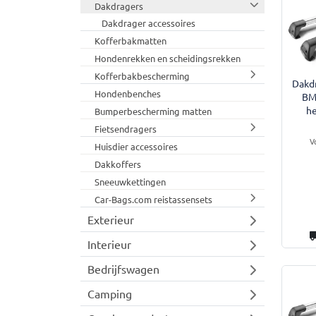
Dakdragers
Dakdrager accessoires
Kofferbakmatten
Hondenrekken en scheidingsrekken
Kofferbakbescherming
Dakdr
Hondenbenches
BM
he
Bumperbescherming matten
Fietsendragers
V
Huisdier accessoires
Dakkoffers
Sneeuwkettingen
Car-Bags.com reistassensets
Exterieur
Interieur
Bedrijfswagen
Camping