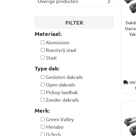
Overige producten
FILTER
Dakdr
Dacia
Materiaal:
Yak
Aluminium
Roestvrij staal
Staal
Type dak:
Gesloten dakrails
Ver
Open dakrails
Pickup laadbak
Zonder dakrails
Merk:
Green Valley
Menabo
Q-Tech