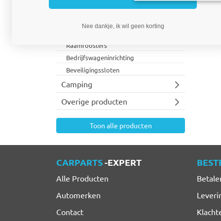
Imperialen
Verlichting
Nee dankje, ik wil geen korting
Bedrijfswagen accessoires
Raamroosters
Bedrijfswageninrichting
Beveiligingssloten
Camping
Overige producten
Toon alle producten
CARPARTS
-EXPERT
BEST
Alle Producten
Betale
Automerken
Leveri
Contact
Klacht