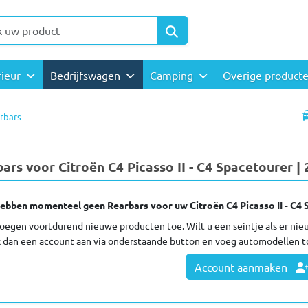
rieur
Bedrijfswagen
Camping
Overige product
rbars
ars voor Citroën C4 Picasso II - C4 Spacetourer |
ebben momenteel geen Rearbars voor uw Citroën C4 Picasso II - C4 
oegen voortdurend nieuwe producten toe. Wilt u een seintje als er ni
 dan een account aan via onderstaande button en voeg automodellen t
Account aanmaken