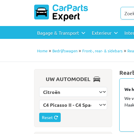
Bagage & Transport
Exterieur
Inte
»
»
»
Home
Bedrijfswagen
Front-, rear- & sidebars
Rea
Rearb
UW AUTOMODEL
We h
Selecteer automerk
We v
Selecteer automodel
Maak
Reset