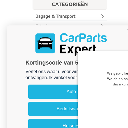
CATEGORIEËN
Bagage & Transport
Exterieur
Interieur
Bedrijfswagen
Treeplanken
Deurladders
Kortingscode van 5% ontvangen?
Front-, rear- & side bars
Vertel ons waar u voor winkelt om uw korting te
We gebruike
Frontbars
ontvangen. Ik winkel voor mijn:
We delen ook
Rearbars
deze kun
Sidebars
Auto
Stoelhoezen
Achteropstappen
Bedrijfswagen
Dakdragers
Laadruimte-bescherming
Opbergbakken
Huisdier