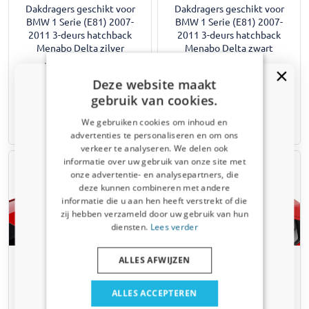
Dakdragers geschikt voor
Dakdragers geschikt voor
BMW 1 Serie (E81) 2007-
BMW 1 Serie (E81) 2007-
2011 3-deurs hatchback
2011 3-deurs hatchback
Menabo Delta zilver
Menabo Delta zwart
Montage op originele
Montage op originele
bevestigingspunten
bevestigingspunten
Deze website maakt
€ 167,00
€ 170,00
gebruik van cookies.
We gebruiken cookies om inhoud en
Uit voorraad leverbaar
Uit voorraad leverbaar
advertenties te personaliseren en om ons
Kortingscode van 5% ontvangen?
verkeer te analyseren. We delen ook
informatie over uw gebruik van onze site met
Vertel ons waar u voor winkelt om uw korting te
onze advertentie- en analysepartners, die
ontvangen. Ik winkel voor mijn:
deze kunnen combineren met andere
informatie die u aan hen heeft verstrekt of die
Auto
zij hebben verzameld door uw gebruik van hun
diensten.
Lees verder
Bedrijfswagen
Dakdragers geschikt voor
Dakdragers geschikt voor
ALLES AFWIJZEN
BMW 1 Serie (E81) 2007-
BMW 1 Serie (E81) 2007-
Huisdier
2011 3-deurs hatchback
2011 3-deurs hatchback
ALLES ACCEPTEREN
Menabo Omega 2.0 Alu zilver
Menabo Omega 2.0 zwart