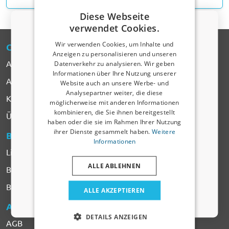
Diese Webseite
verwendet Cookies.
Wir verwenden Cookies, um Inhalte und
CARPARTS
-EXPERT
Anzeigen zu personalisieren und unseren
Alle Produkte
Datenverkehr zu analysieren. Wir geben
Rabattcode von 5 % erhalten?
Informationen über Ihre Nutzung unserer
Automarken
Website auch an unsere Werbe- und
​Verraten Sie uns, wofür Sie einkaufen, um
Ihren Rabatt zu erhalten. Ich kaufe ein für mein:
Analysepartner weiter, die diese
Kontakt
möglicherweise mit anderen Informationen
kombinieren, die Sie ihnen bereitgestellt
Auto
Über CarParts-Expert
haben oder die sie im Rahmen Ihrer Nutzung
ihrer Dienste gesammelt haben.
Weitere
BESTELLEN
& BEZAHLEN
Nutzfahrzeug
Informationen
Lieferung & Versandkosten
ALLE ABLEHNEN
Haustier
Beschwerden & Rücksendung
Bezahlen
ALLE AKZEPTIEREN
Nein, ich möchte keinen Rabatt.
AGB
& DATENSCHUTZ
DETAILS ANZEIGEN
AGB