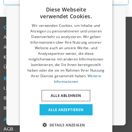
Diese Webseite
verwendet Cookies.
Wir verwenden Cookies, um Inhalte und
CARPARTS
-EXPERT
Anzeigen zu personalisieren und unseren
Alle Produkte
Datenverkehr zu analysieren. Wir geben
Rabattcode von 5 % erhalten?
Informationen über Ihre Nutzung unserer
Automarken
Website auch an unsere Werbe- und
​Verraten Sie uns, wofür Sie einkaufen, um
Ihren Rabatt zu erhalten. Ich kaufe ein für mein:
Analysepartner weiter, die diese
Kontakt
möglicherweise mit anderen Informationen
kombinieren, die Sie ihnen bereitgestellt
Auto
Über CarParts-Expert
haben oder die sie im Rahmen Ihrer Nutzung
ihrer Dienste gesammelt haben.
Weitere
BESTELLEN
& BEZAHLEN
Nutzfahrzeug
Informationen
Lieferung & Versandkosten
ALLE ABLEHNEN
Haustier
Beschwerden & Rücksendung
Bezahlen
ALLE AKZEPTIEREN
Nein, ich möchte keinen Rabatt.
AGB
& DATENSCHUTZ
DETAILS ANZEIGEN
AGB