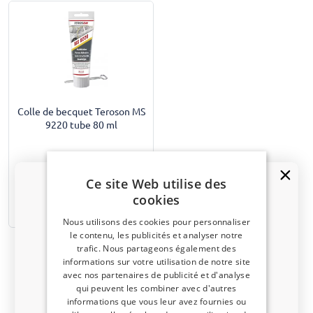
Colle de becquet Teroson MS
9220 tube 80 ml
€ 22,00
Ce site Web utilise des
cookies
Disponible sur stock
Nous utilisons des cookies pour personnaliser
le contenu, les publicités et analyser notre
trafic. Nous partageons également des
Un code de réduction de 5 % ?
informations sur votre utilisation de notre site
avec nos partenaires de publicité et d'analyse
Inscrivez-vous dès maintenant à notre
qui peuvent les combiner avec d'autres
newsletter et profitez-en ! Votre code promo est
Naviguer vers le haut
informations que vous leur avez fournies ou
valable 3 jours.