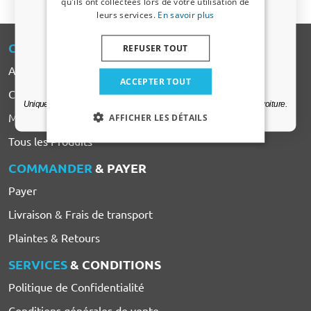
qu'ils ont collectées lors de votre utilisation de
leurs services.
En savoir plus
Adresse email
CARPARTS
-EXPERT
REFUSER TOUT
A propos de CarParts-Expert
Oui, je veux ma réduction.
ACCEPTER TOUT
Contact
Uniquement des mises à jour et des offres pertinentes pour votre voiture.
Marques de voiture
AFFICHER LES DÉTAILS
Tous les Produits
COMMANDER
& PAYER
Payer
Livraison & Frais de transport
Plaintes & Retours
SERVICES
& CONDITIONS
Politique de Confidentialité
Conditions générales de vente