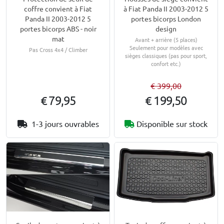
coffre convient à Fiat
à Fiat Panda II 2003-2012 5
Panda II 2003-2012 5
portes bicorps London
portes bicorps ABS - noir
design
mat
Avant + arrière (5 places)
Seulement pour modèles avec
Pas Cross 4x4 / Climber
sièges classiques (pas pour sport,
confort etc.)
€ 399,00
€ 79,95
€ 199,50
1-3 jours ouvrables
Disponible sur stock