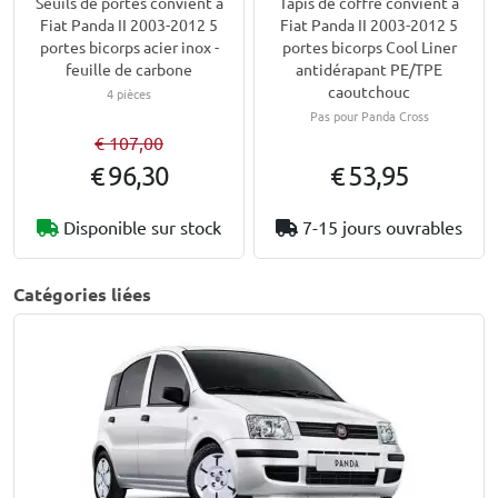
Seuils de portes convient à
Tapis de coffre convient à
Fiat Panda II 2003-2012 5
Fiat Panda II 2003-2012 5
portes bicorps acier inox -
portes bicorps Cool Liner
feuille de carbone
antidérapant PE/TPE
caoutchouc
4 pièces
Pas pour Panda Cross
€ 107,00
€ 96,30
€ 53,95
Disponible sur stock
7-15 jours ouvrables
Catégories liées