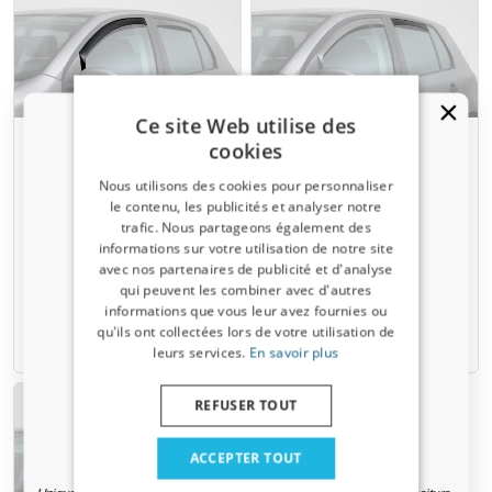
Ce site Web utilise des
Déflecteurs fenêtre
Déflecteurs fenêtre
cookies
convient à Fiat Panda II
convient à Fiat Panda II
Nous utilisons des cookies pour personnaliser
2003-2012 5 portes bicorps
2003-2012 5 portes bicorps
le contenu, les publicités et analyser notre
portes avant ClimAir -
portes arrière ClimAir - gris
trafic. Nous partageons également des
foncé transparent
fumé
Un code de réduction de 5 % ?
informations sur votre utilisation de notre site
avec nos partenaires de publicité et d'analyse
Inscrivez-vous dès maintenant à notre
€ 74,95
€ 54,95
qui peuvent les combiner avec d'autres
newsletter et profitez-en ! Votre code promo est
informations que vous leur avez fournies ou
valable 3 jours.
qu'ils ont collectées lors de votre utilisation de
6-8 semaines
6-8 semaines
leurs services.
En savoir plus
Adresse email
REFUSER TOUT
Oui, je veux ma réduction.
ACCEPTER TOUT