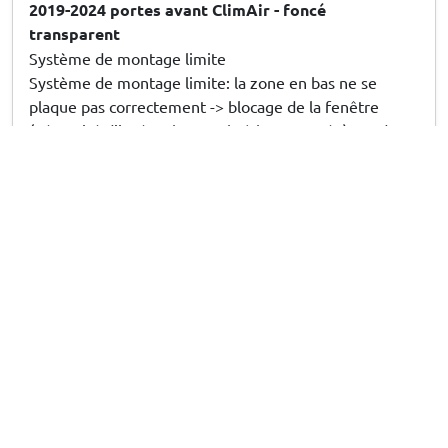
2019-2024 portes avant ClimAir - foncé
transparent
Système de montage limite
Système de montage limite: la zone en bas ne se
plaque pas correctement -> blocage de la fenêtre
(nécessité d’insérer la spatule à la remontée) pendant
un mois. Le plastique a fini par se déformer et ça va
mieux maintenant
6/07/26
Réponse de CarParts-Expert
Bonjour, merci pour votre retour. Nous sommes désolés pour
la gêne occasionnée. Nous prenons note de vos remarques
concernant la description et le système de montage afin
d'améliorer nos services. Si la vitre continue d'accrocher,
n'hésitez pas à contacter notre service client pour que nous
puissions vous aider.