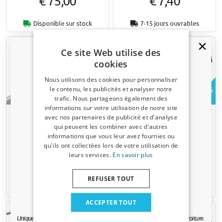
€ 75,00
€ 7,40
Disponible sur stock
7-15 jours ouvrables
Ce site Web utilise des
cookies
Nous utilisons des cookies pour personnaliser
le contenu, les publicités et analyser notre
Exemple
trafic. Nous partageons également des
Un code de réduction de 5 % ?
informations sur votre utilisation de notre site
Rehausse pour profilé latéral
Rouleau arrière anti-dérapant
avec nos partenaires de publicité et d'analyse
Inscrivez-vous dès maintenant à notre
en acier inox - set 2 pcs pour
130 cm pour Q-Top C13 et
qui peuvent les combiner avec d'autres
newsletter et profitez-en ! Votre code promo est
Q-Top C13
O19
informations que vous leur avez fournies ou
valable 3 jours.
qu'ils ont collectées lors de votre utilisation de
leurs services.
En savoir plus
Adresse email
€ 75,00
€ 133,00
REFUSER TOUT
5-7 jours ouvrables
Disponible sur stock
Oui, je veux ma réduction.
ACCEPTER TOUT
Uniquement des mises à jour et des offres pertinentes pour votre voiture.