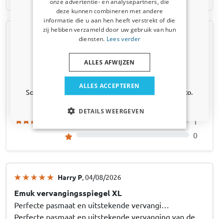
Accessori da campeggio
onze advertentie- en analysepartners, die
deze kunnen combineren met andere
Iscriviti alla newsletter e risparmia subito! Lo
informatie die u aan hen heeft verstrekt of die
sconto scade tra 3 giorni.
zij hebben verzameld door uw gebruik van hun
Tutte le recensioni prodotto
Email address
diensten.
Lees verder
raccolte tramite Trusted
Shops
ALLES AFWIJZEN
Sì, voglio il mio sconto
58
ALLES ACCEPTEREN
Solo aggiornamenti e offerte rilevanti per la tua auto.
5
4.8
2
DETAILS WEERGEVEN
1
0
Harry P
, 04/08/2026
Emuk vervangingsspiegel XL
Perfecte pasmaat en uitstekende vervangi…
Perfecte pasmaat en uitstekende vervanging van de