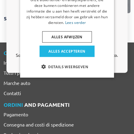
deze kunnen combineren met andere
Iscriviti alla newsletter e risparmia subito! Lo
informatie die u aan hen heeft verstrekt of die
sconto scade tra 3 giorni.
zij hebben verzameld door uw gebruik van hun
Scaffalature per
Scale per porte
Serrature di
Email address
diensten.
Lees verder
van
sicurezza
ALLES AFWIJZEN
Sì, voglio il mio sconto
ALLES ACCEPTEREN
CARPARTS
-EXPERT
Solo aggiornamenti e offerte rilevanti per la tua auto.
Informazioni su CarParts-Expert
DETAILS WEERGEVEN
Tutti i prodotti
Marche auto
Contatti
ORDINI
AND PAGAMENTI
Pagamento
Consegna and costi di spedizione