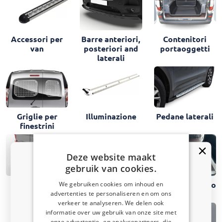
Barre anteriori,
Contenitori
Accessori per
posteriori and
portaoggetti
van
laterali
Illuminazione
Griglie per
Pedane laterali
finestrini
Deze website maakt
gebruik van cookies.
Pedane
Portapacchi da
Protezione vano
We gebruiken cookies om inhoud en
posteriori
tetto
di carico
advertenties te personaliseren en om ons
verkeer te analyseren. We delen ook
informatie over uw gebruik van onze site met
Ricevi un codice sconto del 5%
onze advertentie- en analysepartners, die