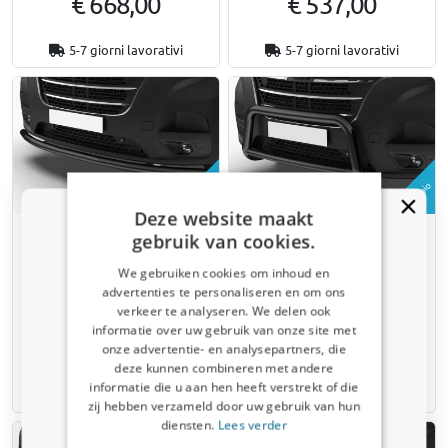
€ 668,00
€ 537,00
5-7 giorni lavorativi
5-7 giorni lavorativi
Esempio
Esempio
Deze website maakt
Bull bar anteriore per
Bull bar Citroën Jumpy III
gebruik van cookies.
Volkswagen Crafter II 2017-
2024-presente acciaio
presente acciaio inox nero
inossidabile nero opaco
We gebruiken cookies om inhoud en
opaco
advertenties te personaliseren en om ons
Solo per 2° restyling
verkeer te analyseren. We delen ook
Con certificato di omologazione CE
informatie over uw gebruik van onze site met
€ 668,00
€ 882,00
Ricevi un codice sconto del 5%
onze advertentie- en analysepartners, die
deze kunnen combineren met andere
Iscriviti alla newsletter e risparmia subito! Lo
informatie die u aan hen heeft verstrekt of die
sconto scade tra 3 giorni.
5-7 giorni lavorativi
3-4 settimane
zij hebben verzameld door uw gebruik van hun
Email address
diensten.
Lees verder