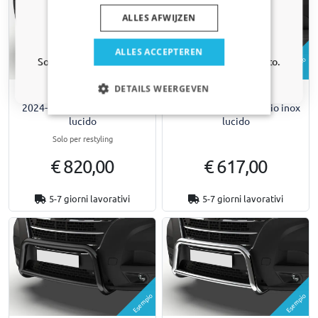
ALLES AFWIJZEN
Sì, voglio il mio sconto
ALLES ACCEPTEREN
Esempio
Esempio
Solo aggiornamenti e offerte rilevanti per la tua auto.
DETAILS WEERGEVEN
Bull bar Citroën Jumpy III
Bull bar Ford Transit Custom
2024-presente acciaio inox
II 2023-presente acciaio inox
lucido
lucido
Solo per restyling
€ 820,00
€ 617,00
5-7 giorni lavorativi
5-7 giorni lavorativi
Esempio
Esempio