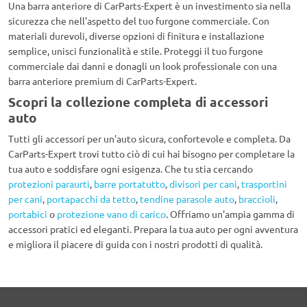
Una barra anteriore di CarParts-Expert è un investimento sia nella
sicurezza che nell'aspetto del tuo furgone commerciale. Con
materiali durevoli, diverse opzioni di finitura e installazione
semplice, unisci funzionalità e stile. Proteggi il tuo furgone
commerciale dai danni e donagli un look professionale con una
barra anteriore premium di CarParts-Expert.
Scopri la collezione completa di accessori
auto
Tutti gli accessori per un'auto sicura, confortevole e completa. Da
CarParts-Expert trovi tutto ciò di cui hai bisogno per completare la
tua auto e soddisfare ogni esigenza. Che tu stia cercando
protezioni paraurti
,
barre portatutto
,
divisori per cani
,
trasportini
per cani
,
portapacchi da tetto
,
tendine parasole auto
,
braccioli
,
portabici
o
protezione vano di carico
. Offriamo un'ampia gamma di
accessori pratici ed eleganti. Prepara la tua auto per ogni avventura
e migliora il piacere di guida con i nostri prodotti di qualità.