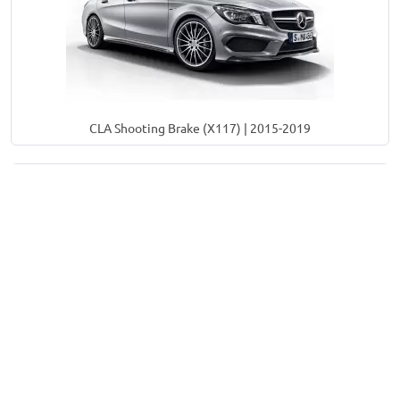
CLA Shooting Brake (X117) | 2015-2019
Alle via Trusted Shops
verzamelde
productbeoordelingen:
254
59
4.6
13
8
3