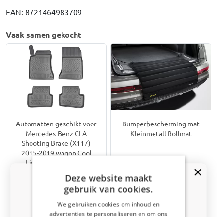
EAN: 8721464983709
Vaak samen gekocht
Automatten geschikt voor
Bumperbescherming mat
Mercedes-Benz CLA
Kleinmetall Rollmat
Shooting Brake (X117)
2015-2019 wagon Cool
Liner PE/TPE rubber
Deze website maakt
€ 60,95
€ 39,80
gebruik van cookies.
We gebruiken cookies om inhoud en
7-15 werkdagen
Uit voorraad leverbaar
advertenties te personaliseren en om ons