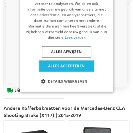
Kortingscode van 5% ontvangen?
verkeer te analyseren. We delen ook
informatie over uw gebruik van onze site met
Vertel ons waar u voor winkelt om uw korting te
onze advertentie- en analysepartners, die
ontvangen. Ik winkel voor mijn:
deze kunnen combineren met andere
informatie die u aan hen heeft verstrekt of die
Auto
zij hebben verzameld door uw gebruik van hun
diensten.
Lees verder
Bedrijfswagen
ALLES AFWIJZEN
Hondenloopplank
Kleinmetall Dogwalk³
Huisdier
ALLES ACCEPTEREN
€ 199,80
Nee dankje, ik wil geen korting
DETAILS WEERGEVEN
Uit voorraad leverbaar
Andere Kofferbakmatten voor de Mercedes-Benz CLA
Shooting Brake (X117) | 2015-2019