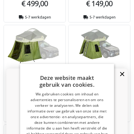
€ 499,00
€ 149,00
5-7 werkdagen
5-7 werkdagen
Daktent uitbreiding Yakima
Daktent uitbreiding Yakima
Deze website maakt
SkyRise HD Medium verlengd
SkyRise SL Medium Annex
Annex
gebruik van cookies.
We gebruiken cookies om inhoud en
advertenties te personaliseren en om ons
€ 399,00
€ 249,00
Kortingscode van 5% ontvangen?
verkeer te analyseren. We delen ook
informatie over uw gebruik van onze site met
Vertel ons waar u voor winkelt om uw korting te
5-7 werkdagen
5-7 werkdagen
onze advertentie- en analysepartners, die
ontvangen. Ik winkel voor mijn:
deze kunnen combineren met andere
informatie die u aan hen heeft verstrekt of die
Auto
zij hebben verzameld door uw gebruik van hun