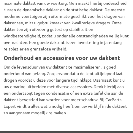
maximale daklast van uw voertuig.
Men maakt hierbij onderscheid
tussen de dynamische daklast en de statische daklast.
De meeste
moderne voertuigen zijn uitermate geschikt voor het dragen van
daktenten
,
mits u gebruikmaakt van kwalitatieve dragers.
Onze
daktenten
zijn uitvoerig getest op stabiliteit en
windbestendigheid,
zodat u onder alle omstandigheden veilig kunt
overnachten.
Een goede
daktent
is een investering in jarenlang
reisplezier en grenzeloze vrijheid.
Onderhoud en accessoires voor uw daktent
Om de levensduur van uw
daktent
te maximaliseren,
is goed
onderhoud van belang.
Zorg ervoor dat u de tent altijd goed laat
drogen voordat u deze voor langere tijd inklapt.
Daarnaast kunt u
uw ervaring uitbreiden met diverse accessoires.
Denk hierbij aan
een ondertapijt tegen condensatie of een extra luifel die aan de
daktent
bevestigd kan worden voor meer schaduw.
Bij CarParts-
Expert vindt u alles wat u nodig heeft om uw verblijf in de
daktent
zo aangenaam mogelijk te maken.