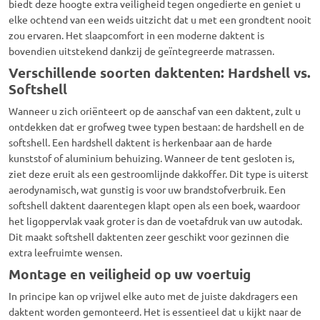
biedt deze hoogte extra veiligheid tegen ongedierte en geniet u
elke ochtend van een weids uitzicht dat u met een grondtent nooit
zou ervaren.
Het slaapcomfort in een moderne
daktent
is
bovendien uitstekend dankzij de geïntegreerde matrassen.
Verschillende soorten daktenten: Hardshell vs.
Softshell
Wanneer u zich oriënteert op de aanschaf van een
daktent
,
zult u
ontdekken dat er grofweg twee typen bestaan:
de hardshell en de
softshell.
Een hardshell
daktent
is herkenbaar aan de harde
kunststof of aluminium behuizing.
Wanneer de tent gesloten is,
ziet deze eruit als een gestroomlijnde dakkoffer.
Dit type is uiterst
aerodynamisch,
wat gunstig is voor uw brandstofverbruik.
Een
softshell
daktent
daarentegen klapt open als een boek,
waardoor
het ligoppervlak vaak groter is dan de voetafdruk van uw autodak.
Dit maakt softshell
daktenten
zeer geschikt voor gezinnen die
extra leefruimte wensen.
Montage en veiligheid op uw voertuig
In principe kan op vrijwel elke auto met de juiste dakdragers een
daktent
worden gemonteerd.
Het is essentieel dat u kijkt naar de