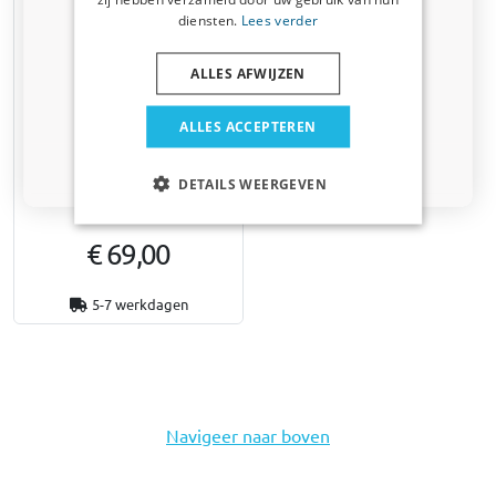
diensten.
Lees verder
Bedrijfswagen
ALLES AFWIJZEN
Huisdier
ALLES ACCEPTEREN
Yakima SkyPeak HD
bevestigingsset
Nee dankje, ik wil geen korting
DETAILS WEERGEVEN
Voor één extra dwardrager
€ 69,00
5-7 werkdagen
Navigeer naar boven