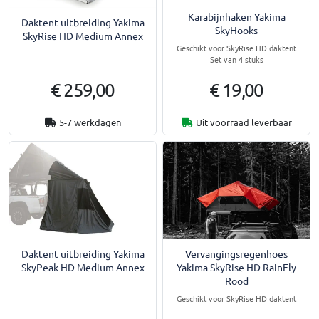
Karabijnhaken Yakima
Daktent uitbreiding Yakima
SkyHooks
SkyRise HD Medium Annex
Geschikt voor SkyRise HD daktent
Set van 4 stuks
€ 259,00
€ 19,00
5-7 werkdagen
Uit voorraad leverbaar
Daktent uitbreiding Yakima
Vervangingsregenhoes
SkyPeak HD Medium Annex
Yakima SkyRise HD RainFly
Rood
Geschikt voor SkyRise HD daktent