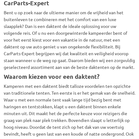
CarParts-Expert
Bent u op zoek naar de ultieme manier om de vrijheid van het
buitenleven te combineren met het comfort van een luxe
slaapplek?
Dan is een
daktent
de ideale oplossing voor uw
volgende reis.
Of u nu een doorgewinterde kampeerder bent of
voor het eerst kiest voor een vakantie in de natuur,
met een
daktent
op uw auto geniet u van ongekende flexibiliteit.
Bij
CarParts-Expert begrijpen wij dat kwaliteit en veiligheid voorop
staan wanneer u de weg op gaat.
Daarom bieden wij een zorgvuldig
geselecteerd assortiment aan van de beste
daktenten
op de markt.
Waarom kiezen voor een daktent?
Kamperen met een
daktent
biedt talloze voordelen ten opzichte
van traditionele tenten.
Ten eerste is er het gemak van de snelheid.
Waar u met een normale tent vaak lange tijd bezig bent met
haringen en tentstokken,
klapt u een
daktent
binnen enkele
minuten uit.
Dit maakt het de perfecte keuze voor reizigers die
graag van plek naar plek trekken.
Bovendien slaapt u letterlijk op
hoog niveau.
Doordat de tent zich op het dak van uw voertuig
bevindt,
heeft u geen last van een koude of natte ondergrond.
Ook