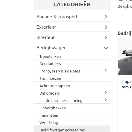
CATEGORIEËN
Bekijk 
Bagage & Transport
Exterieur
Bedrij
Interieur
Bedrijfswagen
Treeplanken
Deurladders
Front-, rear- & side bars
Stoelhoezen
Impe
Achteropstappen
mm z
Dakdragers
Laadruimte-bescherming
Opbergbakken
Imperialen
Verlichting
Bedrijfswagen accessoires