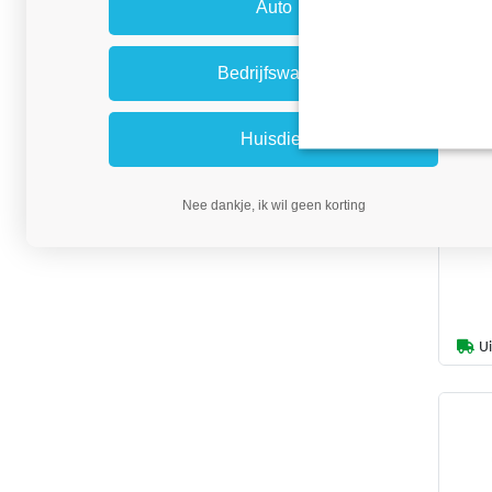
Auto
Bedrijfswagen
Opst
cm vo
Huisdier
Nee dankje, ik wil geen korting
U