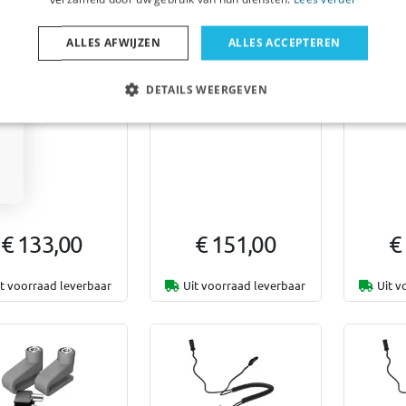
ALLES AFWIJZEN
ALLES ACCEPTEREN
Voorbeeld
Voorbeeld
eekrol antislip 130
Opsteekrol antislip 150
Opsteek
DETAILS WEERGEVEN
or Q-Top C13 en O19
cm voor Q-Top C13 en O19
cm voor 
€ 133,00
€ 151,00
€
it voorraad leverbaar
Uit voorraad leverbaar
Uit v