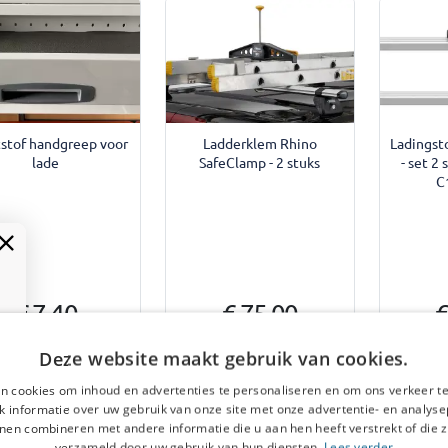
stof handgreep voor
Ladderklem Rhino
Ladingst
lade
SafeClamp - 2 stuks
- set 2
C
€ 7,40
€ 75,00
€
Deze website maakt gebruik van cookies.
7-15 werkdagen
Uit voorraad leverbaar
5
n cookies om inhoud en advertenties te personaliseren en om ons verkeer te
 informatie over uw gebruik van onze site met onze advertentie- en analyse
nen combineren met andere informatie die u aan hen heeft verstrekt of die z
verzameld door uw gebruik van hun diensten.
Lees verder