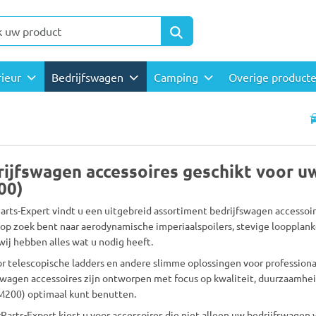
rieur
Bedrijfswagen
Camping
Overige product
ijfswagen accessoires geschikt voor u
00)
Parts-Expert vindt u een uitgebreid assortiment bedrijfswagen accesso
 op zoek bent naar aerodynamische imperiaalspoilers, stevige loopplank
 wij hebben alles wat u nodig heeft.
r telescopische ladders en andere slimme oplossingen voor professionals
swagen accessoires zijn ontworpen met focus op kwaliteit, duurzaamhe
M200) optimaal kunt benutten.
Parts-Expert kiest u voor accessoires die niet alleen uw bedrijfswagen 