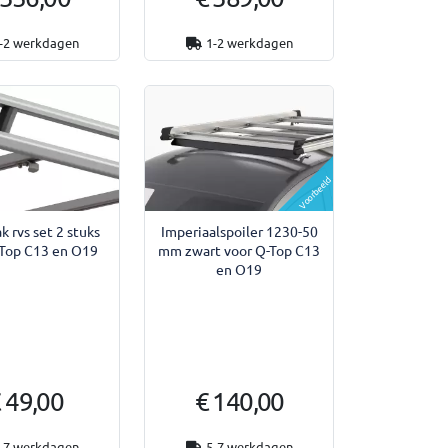
-2 werkdagen
1-2 werkdagen
Voorbeeld
k rvs set 2 stuks
Imperiaalspoiler 1230-50
-Top C13 en O19
mm zwart voor Q-Top C13
en O19
 49,00
€ 140,00
-7 werkdagen
5-7 werkdagen