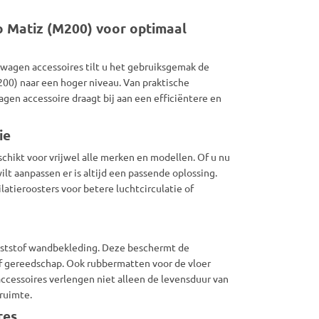
o Matiz (M200) voor optimaal
swagen accessoires tilt u het gebruiksgemak de
200) naar een hoger niveau. Van praktische
gen accessoire draagt bij aan een efficiëntere en
ie
chikt voor vrijwel alle merken en modellen. Of u nu
t aanpassen er is altijd een passende oplossing.
atieroosters voor betere luchtcirculatie of
nststof wandbekleding. Deze beschermt de
f gereedschap. Ook rubbermatten voor de vloer
 accessoires verlengen niet alleen de levensduur van
ruimte.
res