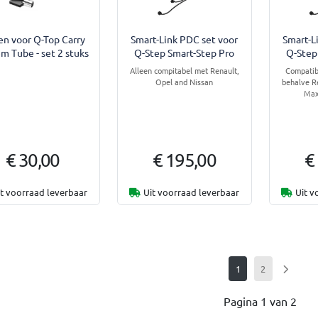
en voor Q-Top Carry
Smart-Link PDC set voor
Smart-L
m Tube - set 2 stuks
Q-Step Smart-Step Pro
Q-Step
Alleen compitabel met Renault,
Compatib
Opel and Nissan
behalve R
Max
€ 30,00
€ 195,00
€
it voorraad leverbaar
Uit voorraad leverbaar
Uit v
1
2
Pagina 1 van 2