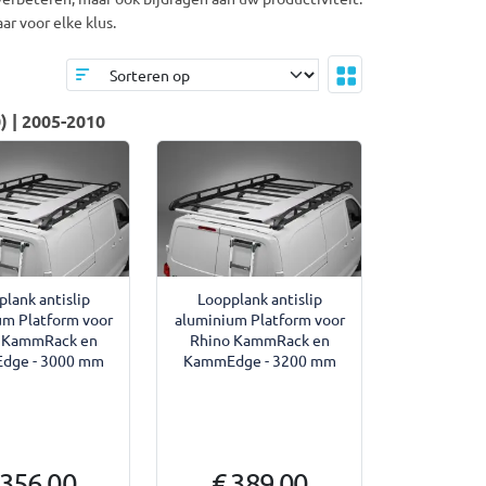
r voor elke klus.
) | 2005-2010
lank antislip
Loopplank antislip
um Platform voor
aluminium Platform voor
 KammRack en
Rhino KammRack en
dge - 3000 mm
KammEdge - 3200 mm
 356,00
€ 389,00