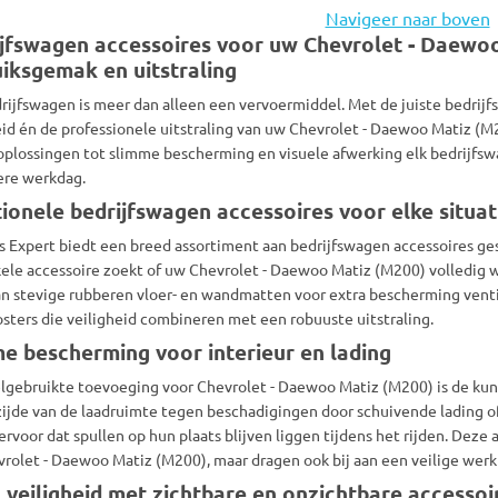
Navigeer naar boven
jfswagen accessoires voor uw Chevrolet - Daewo
iksgemak en uitstraling
rijfswagen is meer dan alleen een vervoermiddel. Met de juiste bedrijf
eid én de professionele uitstraling van uw Chevrolet - Daewoo Matiz (M
plossingen tot slimme bescherming en visuele afwerking elk bedrijfswa
ere werkdag.
ionele bedrijfswagen accessoires voor elke situat
s Expert biedt een breed assortiment aan bedrijfswagen accessoires ges
ele accessoire zoekt of uw Chevrolet - Daewoo Matiz (M200) volledig wil
n stevige rubberen vloer- en wandmatten voor extra bescherming ventil
sters die veiligheid combineren met een robuuste uitstraling.
e bescherming voor interieur en lading
lgebruikte toevoeging voor Chevrolet - Daewoo Matiz (M200) is de ku
ijde van de laadruimte tegen beschadigingen door schuivende lading o
ervoor dat spullen op hun plaats blijven liggen tijdens het rijden. Deze
rolet - Daewoo Matiz (M200), maar dragen ook bij aan een veilige werk
 veiligheid met zichtbare en onzichtbare accessoi