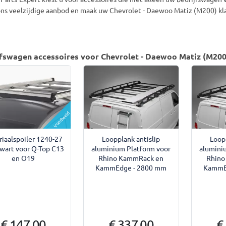
ons veelzijdige aanbod en maak uw Chevrolet - Daewoo Matiz (M200) klaa
fswagen accessoires voor Chevrolet - Daewoo Matiz (M200
Voorbeeld
riaalspoiler 1240-27
Loopplank antislip
Loopp
wart voor Q-Top C13
aluminium Platform voor
alumini
en O19
Rhino KammRack en
Rhino
KammEdge - 2800 mm
KammE
€ 147,00
€ 337,00
€