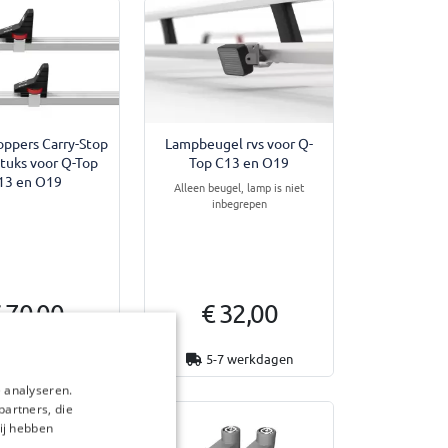
oppers Carry-Stop
Lampbeugel rvs voor Q-
 stuks voor Q-Top
Top C13 en O19
13 en O19
Alleen beugel, lamp is niet
inbegrepen
 70,00
€ 32,00
-7 werkdagen
5-7 werkdagen
 analyseren.
partners, die
ij hebben