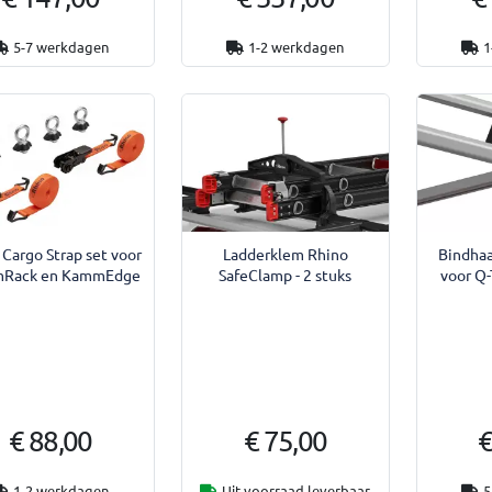
5-7 werkdagen
1-2 werkdagen
1
 Cargo Strap set voor
Ladderklem Rhino
Bindhaa
Rack en KammEdge
SafeClamp - 2 stuks
voor Q
€ 88,00
€ 75,00
€
1-2 werkdagen
Uit voorraad leverbaar
5