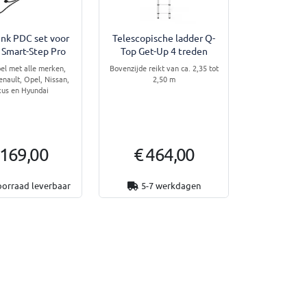
ink PDC set voor
Telescopische ladder Q-
 Smart-Step Pro
Top Get-Up 4 treden
el met alle merken,
Bovenzijde reikt van ca. 2,35 tot
enault, Opel, Nissan,
2,50 m
us en Hyundai
 169,00
€ 464,00
oorraad leverbaar
5-7 werkdagen