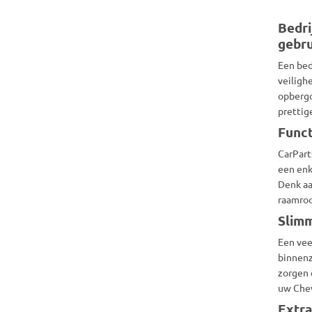
Bedri
gebru
Een bed
veiligh
opbergo
prettig
Funct
CarPart
een enk
Denk aa
raamroo
Slimm
Een vee
binnenz
zorgen 
uw Chev
Extra