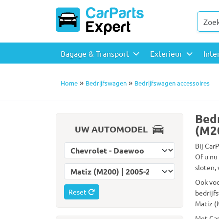
Bagage & Transport
Exterieur
Inte
»
»
Home
Bedrijfswagen
Bedrijfswagen accessoires
Bedr
(M2
UW AUTOMODEL
Bij Car
Selecteer automerk
Of u nu
sloten,
Selecteer automodel
Ook voo
Reset
bedrijf
Matiz (
Met Car