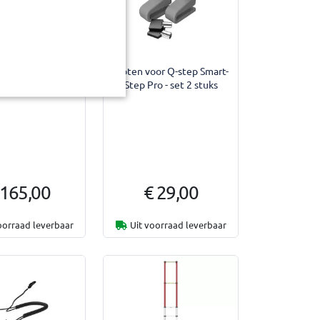
Voorbeeld
rol antislip 170
Sloten voor Q-step Smart-
Q-Top C13 en O19
Step Pro - set 2 stuks
 165,00
€ 29,00
oorraad leverbaar
Uit voorraad leverbaar