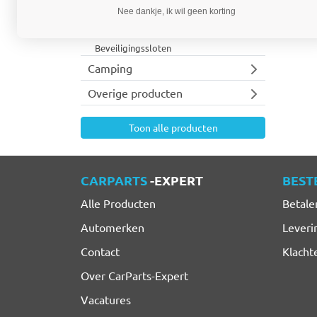
Nee dankje, ik wil geen korting
Raamroosters
Bedrijfswageninrichting
Beveiligingssloten
Camping
Overige producten
Toon alle producten
CARPARTS
-EXPERT
BEST
Alle Producten
Betale
Automerken
Leveri
Contact
Klacht
Over CarParts-Expert
Vacatures