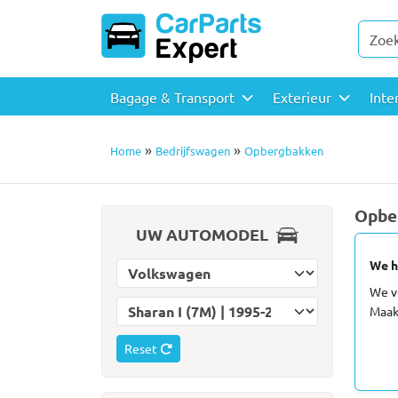
Bagage & Transport
Exterieur
Inte
»
»
Home
Bedrijfswagen
Opbergbakken
Opbe
UW AUTOMODEL
We h
Selecteer automerk
We v
Selecteer automodel
Maak
Reset