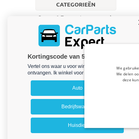
CATEGORIEËN
Bagage & Transport
Exterieur
Interieur
Bedrijfswagen
Kortingscode van 5% ontvangen?
Treeplanken
Vertel ons waar u voor winkelt om uw korting te
Deurladders
We gebruike
ontvangen. Ik winkel voor mijn:
We delen ook
Front-, rear- & side bars
deze kun
Stoelhoezen
Auto
Achteropstappen
Dakdragers
Laadruimte-bescherming
Bedrijfswagen
Opbergbakken
Imperialen
Huisdier
Verlichting
Bedrijfswagen accessoires