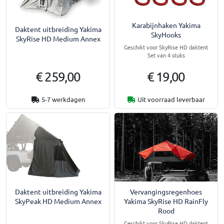
Karabijnhaken Yakima
Daktent uitbreiding Yakima
SkyHooks
SkyRise HD Medium Annex
Geschikt voor SkyRise HD daktent
Set van 4 stuks
€ 259,00
€ 19,00
5-7 werkdagen
Uit voorraad leverbaar
Daktent uitbreiding Yakima
Vervangingsregenhoes
SkyPeak HD Medium Annex
Yakima SkyRise HD RainFly
Rood
Geschikt voor SkyRise HD daktent