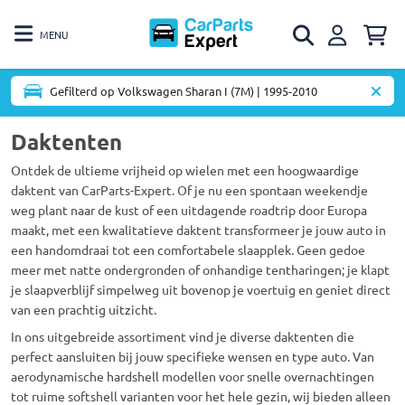
MENU
Gefilterd op Volkswagen Sharan I (7M) | 1995-2010
Daktenten
Ontdek de ultieme vrijheid op wielen met een hoogwaardige
daktent van CarParts-Expert. Of je nu een spontaan weekendje
weg plant naar de kust of een uitdagende roadtrip door Europa
maakt, met een kwalitatieve daktent transformeer je jouw auto in
een handomdraai tot een comfortabele slaapplek. Geen gedoe
meer met natte ondergronden of onhandige tentharingen; je klapt
je slaapverblijf simpelweg uit bovenop je voertuig en geniet direct
van een prachtig uitzicht.
In ons uitgebreide assortiment vind je diverse daktenten die
perfect aansluiten bij jouw specifieke wensen en type auto. Van
aerodynamische hardshell modellen voor snelle overnachtingen
tot ruime softshell varianten voor het hele gezin, wij bieden alleen