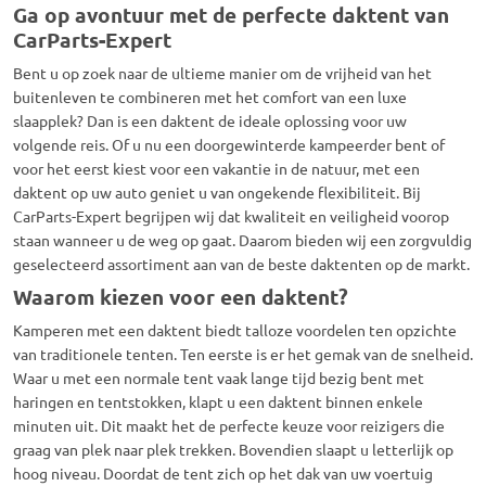
Ga op avontuur met de perfecte daktent van
CarParts-Expert
Bent u op zoek naar de ultieme manier om de vrijheid van het
buitenleven te combineren met het comfort van een luxe
slaapplek?
Dan is een
daktent
de ideale oplossing voor uw
volgende reis.
Of u nu een doorgewinterde kampeerder bent of
voor het eerst kiest voor een vakantie in de natuur,
met een
daktent
op uw auto geniet u van ongekende flexibiliteit.
Bij
CarParts-Expert begrijpen wij dat kwaliteit en veiligheid voorop
staan wanneer u de weg op gaat.
Daarom bieden wij een zorgvuldig
geselecteerd assortiment aan van de beste
daktenten
op de markt.
Waarom kiezen voor een daktent?
Kamperen met een
daktent
biedt talloze voordelen ten opzichte
van traditionele tenten.
Ten eerste is er het gemak van de snelheid.
Waar u met een normale tent vaak lange tijd bezig bent met
haringen en tentstokken,
klapt u een
daktent
binnen enkele
minuten uit.
Dit maakt het de perfecte keuze voor reizigers die
graag van plek naar plek trekken.
Bovendien slaapt u letterlijk op
hoog niveau.
Doordat de tent zich op het dak van uw voertuig