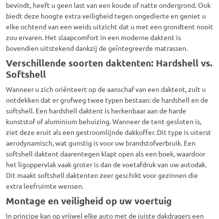
bevindt,
heeft u geen last van een koude of natte ondergrond.
Ook
biedt deze hoogte extra veiligheid tegen ongedierte en geniet u
elke ochtend van een weids uitzicht dat u met een grondtent nooit
zou ervaren.
Het slaapcomfort in een moderne
daktent
is
bovendien uitstekend dankzij de geïntegreerde matrassen.
Verschillende soorten daktenten: Hardshell vs.
Softshell
Wanneer u zich oriënteert op de aanschaf van een
daktent
,
zult u
ontdekken dat er grofweg twee typen bestaan:
de hardshell en de
softshell.
Een hardshell
daktent
is herkenbaar aan de harde
kunststof of aluminium behuizing.
Wanneer de tent gesloten is,
ziet deze eruit als een gestroomlijnde dakkoffer.
Dit type is uiterst
aerodynamisch,
wat gunstig is voor uw brandstofverbruik.
Een
softshell
daktent
daarentegen klapt open als een boek,
waardoor
het ligoppervlak vaak groter is dan de voetafdruk van uw autodak.
Dit maakt softshell
daktenten
zeer geschikt voor gezinnen die
extra leefruimte wensen.
Montage en veiligheid op uw voertuig
In principe kan op vrijwel elke auto met de juiste dakdragers een