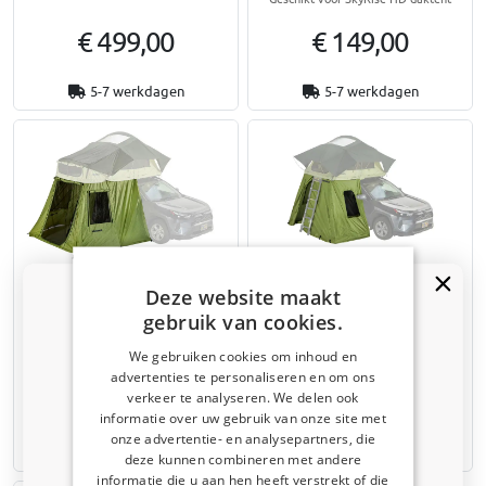
€ 499,00
€ 149,00
5-7 werkdagen
5-7 werkdagen
Daktent uitbreiding Yakima
Daktent uitbreiding Yakima
Deze website maakt
SkyRise HD Medium verlengd
SkyRise SL Medium Annex
gebruik van cookies.
Annex
We gebruiken cookies om inhoud en
advertenties te personaliseren en om ons
Kortingscode van 5% ontvangen?
€ 399,00
€ 249,00
verkeer te analyseren. We delen ook
informatie over uw gebruik van onze site met
Vertel ons waar u voor winkelt om uw korting te
onze advertentie- en analysepartners, die
ontvangen. Ik winkel voor mijn:
5-7 werkdagen
5-7 werkdagen
deze kunnen combineren met andere
informatie die u aan hen heeft verstrekt of die