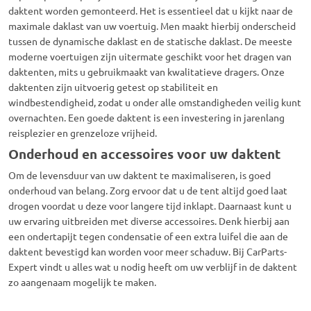
daktent
worden gemonteerd.
Het is essentieel dat u kijkt naar de
maximale daklast van uw voertuig.
Men maakt hierbij onderscheid
tussen de dynamische daklast en de statische daklast.
De meeste
moderne voertuigen zijn uitermate geschikt voor het dragen van
daktenten
,
mits u gebruikmaakt van kwalitatieve dragers.
Onze
daktenten
zijn uitvoerig getest op stabiliteit en
windbestendigheid,
zodat u onder alle omstandigheden veilig kunt
overnachten.
Een goede
daktent
is een investering in jarenlang
reisplezier en grenzeloze vrijheid.
Onderhoud en accessoires voor uw daktent
Om de levensduur van uw
daktent
te maximaliseren,
is goed
onderhoud van belang.
Zorg ervoor dat u de tent altijd goed laat
drogen voordat u deze voor langere tijd inklapt.
Daarnaast kunt u
uw ervaring uitbreiden met diverse accessoires.
Denk hierbij aan
een ondertapijt tegen condensatie of een extra luifel die aan de
daktent
bevestigd kan worden voor meer schaduw.
Bij CarParts-
Expert vindt u alles wat u nodig heeft om uw verblijf in de
daktent
zo aangenaam mogelijk te maken.