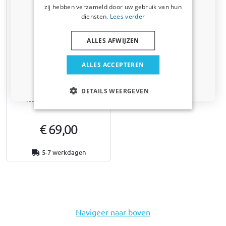
Auto
zij hebben verzameld door uw gebruik van hun
diensten.
Lees verder
Bedrijfswagen
ALLES AFWIJZEN
Huisdier
ALLES ACCEPTEREN
Yakima SkyPeak HD
Nee dankje, ik wil geen korting
bevestigingsset
DETAILS WEERGEVEN
Voor één extra dwardrager
€ 69,00
5-7 werkdagen
Navigeer naar boven