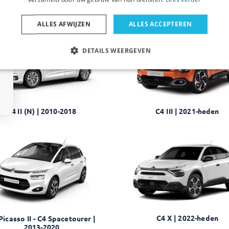
C4 Aircross | 2012-2017
C4 Cactus | 2014-2020
ALLES AFWIJZEN
ALLES ACCEPTEREN
DETAILS WEERGEVEN
C4 II (N) | 2010-2018
C4 III | 2021-heden
C4 X | 2022-heden
Picasso II - C4 Spacetourer |
2013-2020