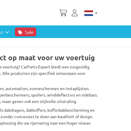
en
Sale
ect op maat voor uw voertuig
w voertuig? CarParts-Expert biedt een zorgvuldig
 Alle producten zijn specifiek ontworpen voor
nen, automatten, zonneschermen en instaplijsten.
perbeschermers, spoilers, winddeflectors en sidebars.
 maar geven ook een stijlvolle uitstraling.
als dakdragers, dakkoffers, kofferbakbescherming en
zonder concessies te doen aan kwaliteit of design.
plossing die uw rijervaring naar een hoger niveau