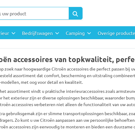
rieur
Bedrijfswagen
Camping
Overige product
oën accessoires van topkwaliteit, perf
op zoek naar hoogwaardige Citroën accessoires die perfect passen bij u
steld assortiment dat comfort, bescherming en uitstraling combineert.
-modellen, met oog voor detail en kwaliteit.
het assortiment vindt u praktische interieuraccessoires zoals armsteu
r het exterieur zijn er diverse oplossingen beschikbaar, waaronder bum
troën accessoires verbeteren niet alleen de functionaliteit van uw auto,
tra gebruiksgemak zijn er slimme transportoplossingen beschikbaar, zo
dragers. Zo kunt u uw Citroën aanpassen aan uw persoonlijke behoeften 
troën accessoires zijn eenvoudig te monteren en bieden een duurzame o