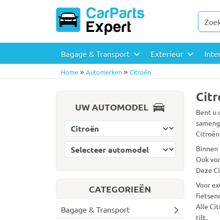
Bagage & Transport
Exterieur
Inte
»
»
Home
Automerken
Citroën
Citr
UW AUTOMODEL
Bent u 
samenge
Selecteer automerk
Citroën
Selecteer automodel
Binnen 
Ook voo
Deze Ci
Voor ex
CATEGORIEËN
fietsen
Alle Ci
Bagage & Transport
tilt.