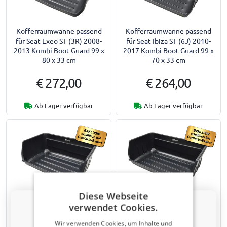
Kofferraumwanne passend
Kofferraumwanne passend
für Seat Exeo ST (3R) 2008-
für Seat Ibiza ST (6J) 2010-
2013 Kombi Boot-Guard 99 x
2017 Kombi Boot-Guard 99 x
80 x 33 cm
70 x 33 cm
€ 272,00
€ 264,00
Ab Lager verfügbar
Ab Lager verfügbar
Diese Webseite
Kofferraumwanne passend
Kofferraumwanne passend
verwendet Cookies.
für Seat Leon (1P) 2005-2012
für Seat Leon (5F) 2012-2020
3 & 5-Türer Schrägheck Boot-
3 & 5-Türer Schrägheck Boot-
Wir verwenden Cookies, um Inhalte und