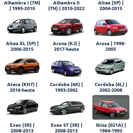
Alhambra I (7M)
Alhambra II
Altea (5P) |
| 1995-2010
(7N) | 2010-2022
2004-2015
Altea XL (5P) |
Arona (KJ) |
Arosa | 1998-
2006-2015
2017-heute
2005
Ateca (KH7) |
Cordoba (6K) |
Cordoba (6L) |
2016-heute
1993-2002
2002-2008
Exeo (3R) |
Exeo ST (3R) |
Ibiza (021A) |
2008-2013
2008-2013
1984-1993