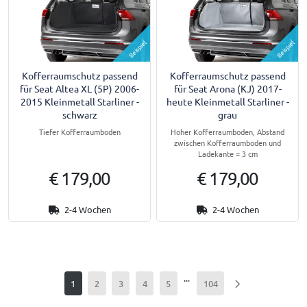
Beispiel
Beispiel
Kofferraumschutz passend
Kofferraumschutz passend
für Seat Altea XL (5P) 2006-
für Seat Arona (KJ) 2017-
2015 Kleinmetall Starliner -
heute Kleinmetall Starliner -
schwarz
grau
Tiefer Kofferraumboden
Hoher Kofferraumboden, Abstand
zwischen Kofferraumboden und
Ladekante = 3 cm
€ 179,00
€ 179,00
2-4 Wochen
2-4 Wochen
...
1
2
3
4
5
104