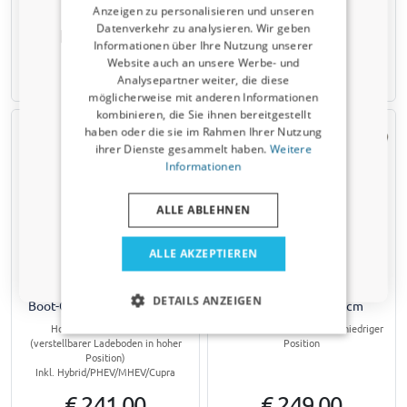
Guard 92 x 60 x 33 cm
Guard 99 x 60 x 33 cm
Anzeigen zu personalisieren und unseren
Datenverkehr zu analysieren. Wir geben
Rabattcode von 5 % erhalten?
€ 241,00
€ 257,00
Informationen über Ihre Nutzung unserer
Website auch an unsere Werbe- und
​Verraten Sie uns, wofür Sie einkaufen, um
Ihren Rabatt zu erhalten. Ich kaufe ein für mein:
Analysepartner weiter, die diese
Ab Lager verfügbar
Ab Lager verfügbar
möglicherweise mit anderen Informationen
kombinieren, die Sie ihnen bereitgestellt
Auto
haben oder die sie im Rahmen Ihrer Nutzung
ihrer Dienste gesammelt haben.
Weitere
Nutzfahrzeug
Informationen
ALLE ABLEHNEN
Haustier
Kofferraumwanne passend
Kofferraumwanne passend
ALLE AKZEPTIEREN
Nein, ich möchte keinen Rabatt.
für Seat Leon (KL) 2020-
für Seat Leon Sportstourer
heute 5-Türer Schrägheck
(KL) 2020-heute Kombi Boot-
DETAILS ANZEIGEN
Boot-Guard 92 x 60 x 33 cm
Guard 92 x 70 x 33 cm
Hoher Kofferraumboden
Verstellbarer Ladeboden in niedriger
(verstellbarer Ladeboden in hoher
Position
Position)
Inkl. Hybrid/PHEV/MHEV/Cupra
€ 241,00
€ 249,00