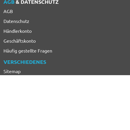
AGB
& DATENSCHUTZ
AGB
Datenschutz
Händlerkonto
Geschäftskonto
Häufig gestellte Fragen
VERSCHIEDENES
Sitemap
Car-Bags.com
PetWareShop
Blogs
©2010-2026 CarParts-