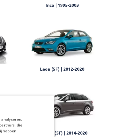
7
Inca | 1995-2003
Leon (5F) | 2012-2020
 analyseren.
020-
partners, die
ij hebben
Leon ST (5F) | 2014-2020