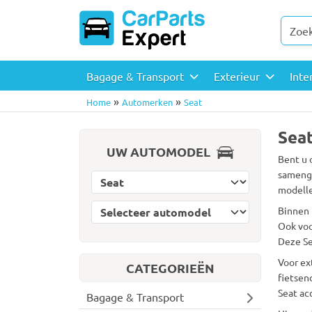
Bagage & Transport
Exterieur
Inte
»
»
Home
Automerken
Seat
Seat
UW AUTOMODEL
Bent u 
samenge
Selecteer automerk
modelle
Selecteer automodel
Binnen 
Ook voo
Deze Se
Voor ex
CATEGORIEËN
fietsen
Seat ac
Bagage & Transport