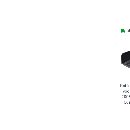
U
Koffe
voo
2008
Gua