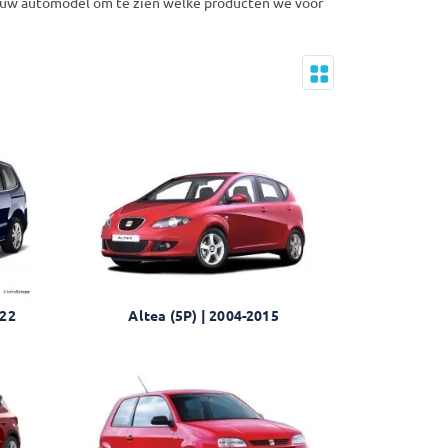
op uw automodel om te zien welke producten we voor
022
Altea (5P) | 2004-2015