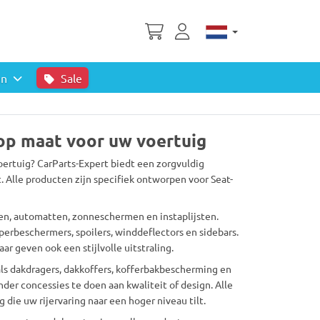
en
Sale
 op maat voor uw voertuig
oertuig? CarParts-Expert biedt een zorgvuldig
 Alle producten zijn specifiek ontworpen voor Seat-
nen, automatten, zonneschermen en instaplijsten.
perbeschermers, spoilers, winddeflectors en sidebars.
ar geven ook een stijlvolle uitstraling.
als dakdragers, dakkoffers, kofferbakbescherming en
der concessies te doen aan kwaliteit of design. Alle
die uw rijervaring naar een hoger niveau tilt.