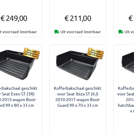
€ 249,00
€ 211,00
€
it voorraad leverbaar
Uit voorraad leverbaar
Uit v
rbakschaal geschikt
Kofferbakschaal geschikt
Kofferba
r Seat Exeo ST (3R)
voor Seat Ibiza ST (6J)
voor Sea
-2013 wagon Boot-
2010-2017 wagon Boot-
2012
rd 99 x 80 x 33 cm
Guard 99 x 70 x 33 cm
hatchba
x 