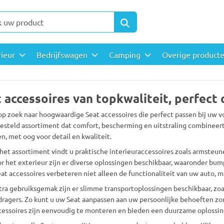
rieur
Bedrijfswagen
Camping
Overige product
 accessoires van topkwaliteit, perfect
op zoek naar hoogwaardige Seat accessoires die perfect passen bij uw v
steld assortiment dat comfort, bescherming en uitstraling combineert.
n, met oog voor detail en kwaliteit.
het assortiment vindt u praktische interieuraccessoires zoals armsteu
r het exterieur zijn er diverse oplossingen beschikbaar, waaronder bum
at accessoires verbeteren niet alleen de functionaliteit van uw auto, ma
tra gebruiksgemak zijn er slimme transportoplossingen beschikbaar, zo
dragers. Zo kunt u uw Seat aanpassen aan uw persoonlijke behoeften zon
cessoires zijn eenvoudig te monteren en bieden een duurzame oplossing 