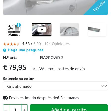
Ejemplo
4.58 /
5.00
- 194 Opiniones
Haga una pregunta
N.º art.:
FIA2POWD-S
€ 79,95
incl. IVA,
excl. costes de envío
Selecciona color
Envío estimado después de
6-8 semanas
Añadir al carrito