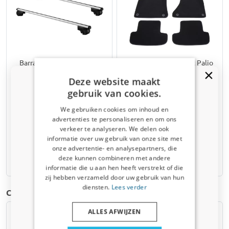
Barras de techo para Fiat
Alfombrillas para Fiat Palio
Palio I Weekend 1996-2001
I 1996-2001 3 y 5 puertas y
Deze website maakt
familiar Twinny Load
familiar moqueta de fibra
gebruik van cookies.
aluminio
Para modelos con barras de techo
We gebruiken cookies om inhoud en
abiertas
advertenties te personaliseren en om ons
verkeer te analyseren. We delen ook
€ 123,00
€ 34,95
¿Recibiste un código de descuento
informatie over uw gebruik van onze site met
del 5%?
onze advertentie- en analysepartners, die
deze kunnen combineren met andere
1-3 días laborables
5-7 días laborables
Suscríbete ahora a nuestro boletín y
informatie die u aan hen heeft verstrekt of die
benefíciate. Tu código de descuento es válido
zij hebben verzameld door uw gebruik van hun
por 3 días.
diensten.
Lees verder
Categorías relacionadas
correo electrónico
ALLES AFWIJZEN