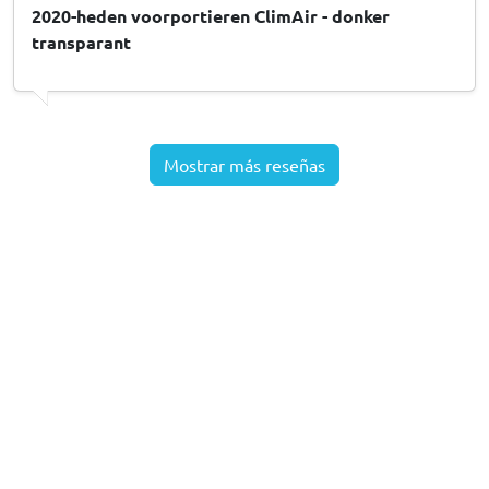
2020-heden voorportieren ClimAir - donker
transparant
Mostrar más reseñas
CARPARTS
-EXPERT
Sobre CarParts-Expert
Todos los productos
Marcas de coches
Contacto