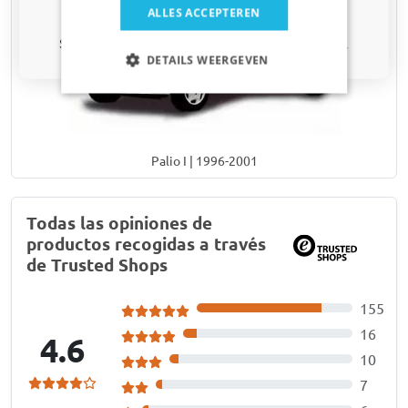
Sí, quiero mi descuento.
ALLES ACCEPTEREN
Solo actualizaciones y ofertas relevantes para tu coche.
DETAILS WEERGEVEN
Palio I | 1996-2001
Todas las opiniones de
productos recogidas a través
de Trusted Shops
155
16
4.6
10
7