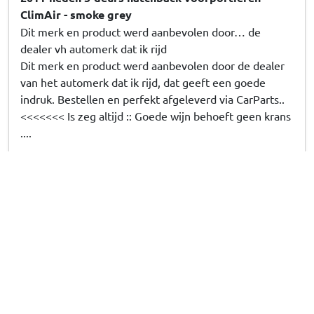
ClimAir - smoke grey
Dit merk en product werd aanbevolen door… de
dealer vh automerk dat ik rijd
Dit merk en product werd aanbevolen door de dealer
van het automerk dat ik rijd, dat geeft een goede
indruk. Bestellen en perfekt afgeleverd via CarParts..
<<<<<<< Is zeg altijd :: Goede wijn behoeft geen krans
....
Ron d
, 07/08/2026
Zijwindschermen geschikt voor Hyundai i20 (GB)
2014-2020 5-deurs hatchback voorportieren
ClimAir - donker transparant