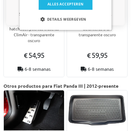
Sí, quiero mi descuento.
ALLES ACCEPTEREN
Deflectores de ventanas
Deflectores laterales para
laterales compatibles con
Fiat Panda III 2012-
Solo actualizaciones y ofertas relevantes para tu coche.
Fiat Panda III 2012-
presente 5 puertas
DETAILS WEERGEVEN
presente 5 puertas
hatchback puertas
hatchback puertas traseras
delanteras DGA
ClimAir - transparente
transparente oscuro
oscuro
€ 54,95
€ 59,95
6-8 semanas
6-8 semanas
Otros productos para Fiat Panda III | 2012-presente