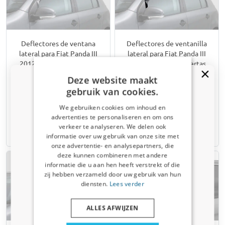
Deflectores de ventana
Deflectores de ventanilla
lateral para Fiat Panda III
lateral para Fiat Panda III
2012-presente 5 puertas
2012-presente 5 puertas
traseras ClimAir
delanteras ClimAir -
Deze website maakt
transparente claro
transparente oscuro
gebruik van cookies.
€ 54,95
€ 74,95
We gebruiken cookies om inhoud en
advertenties te personaliseren en om ons
verkeer te analyseren. We delen ook
6-8 semanas
6-8 semanas
¿Recibiste un código de descuento
informatie over uw gebruik van onze site met
del 5%?
onze advertentie- en analysepartners, die
deze kunnen combineren met andere
Suscríbete ahora a nuestro boletín y
informatie die u aan hen heeft verstrekt of die
benefíciate. Tu código de descuento es válido
zij hebben verzameld door uw gebruik van hun
por 3 días.
diensten.
Lees verder
correo electrónico
ALLES AFWIJZEN