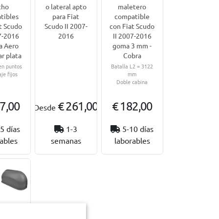
cho
o lateral apto
maletero
tibles
para Fiat
compatible
t Scudo
Scudo II 2007-
con Fiat Scudo
7-2016
2016
II 2007-2016
a Aero
goma 3 mm -
r plata
Cobra
en puntos
Batalla L2 = 3122
je fijos
mm
Doble cabina
7,00
€ 261,00
€ 182,00
Desde
5 días
1-3
5-10 días
ables
semanas
laborables
tor de