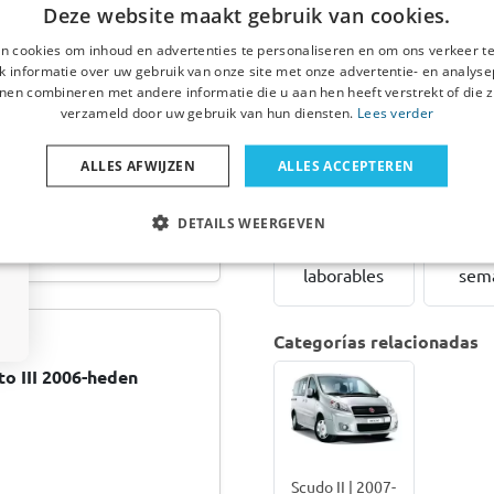
puerta
paso d
Deze website maakt gebruik van cookies.
compatible
para
n cookies om inhoud en advertenties te personaliseren en om ons verkeer te
con Fiat Scudo
Scudo I
 informatie over uw gebruik van onze site met onze advertentie- en analyse
II 2007-2016
2016 p
nen combineren met andere informatie die u aan hen heeft verstrekt of die z
Rhino
Ko
verzameld door uw gebruik van hun diensten.
Lees verder
VanLadder
olés pour la gêne
plata
oncernant la description et
 Si la vitre continue
ALLES AFWIJZEN
ALLES ACCEPTEREN
 client pour que nous
€ 419,00
€
Desde
Desde
DETAILS WEERGEVEN
1-2 días
laborables
sem
Categorías relacionadas
o III 2006-heden
Scudo II | 2007-