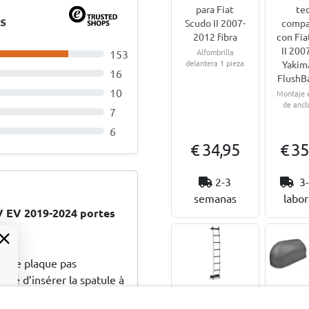
para Fiat
te
s
Scudo II 2007-
compa
2012 fibra
con Fia
II 200
Alfombrilla
153
delantera 1 pieza
Yakim
16
FlushBa
10
Montaje 
de ancla
7
6
€ 34,95
€ 35
2-3
3-
semanas
labor
V EV 2019-2024 portes
ne se plaque pas
ité d’insérer la spatule à
 fini par se déformer et
Escalera de
Protec