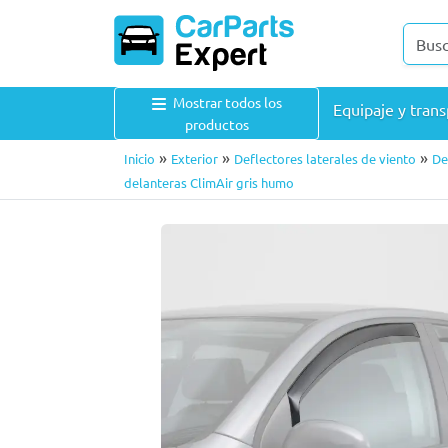
Mostrar todos los
Equipaje y tran
productos
»
»
»
Inicio
Exterior
Deflectores laterales de viento
De
delanteras ClimAir gris humo