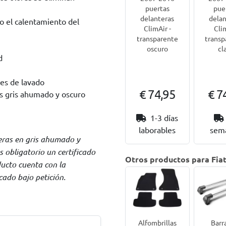
puertas
pue
delanteras
delan
do el calentamiento del
ClimAir -
Cli
transparente
transp
oscuro
cl
d
les de lavado
€ 74,95
€ 7
nes gris ahumado y oscuro
1-3 días
laborables
sem
eras en gris ahumado y
 obligatorio un certificado
Otros productos para Fiat
ducto cuenta con la
ado bajo petición.
Alfombrillas
Barr