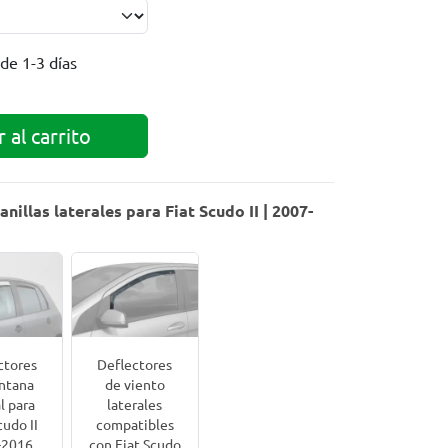
 de
1-3 días
 al carrito
nillas laterales para Fiat Scudo II | 2007-
ctores
Deflectores
ntana
de viento
l para
laterales
cudo II
compatibles
-2016
con Fiat Scudo