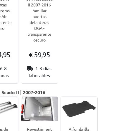
rtas
II 2007-2016
teras
familiar
mAir
puertas
arente
delanteras
aro
DGA -
transparente
oscuro
4,95
€ 59,95
6-8
1-3 días
anas
laborables
 Scudo II | 2007-2016
as de
Revestimient
Alfombrilla