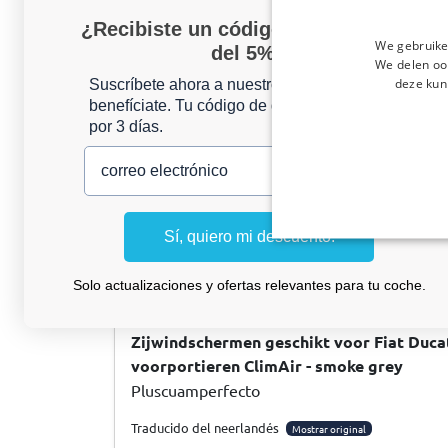
ça va mieux maintenant
¿Recibiste un código de descuento
We gebruike
del 5%?
06/07/2026
We delen ook
Respuesta de CarParts-Expert
deze kun
Suscríbete ahora a nuestro boletín y
benefíciate. Tu código de descuento es válido
Bonjour, merci pour votre retour. Nous sommes dés
por 3 días.
occasionnée. Nous prenons note de vos remarques c
le système de montage afin d'améliorer nos services.
correo electrónico
d'accrocher, n'hésitez pas à contacter notre service
puissions vous aider.
Sí, quiero mi descuento.
Solo actualizaciones y ofertas relevantes para tu coche.
Creve R
, 04/07/2026
Zijwindschermen geschikt voor Fiat Ducat
voorportieren ClimAir - smoke grey
Pluscuamperfecto
Traducido del neerlandés
Mostrar original