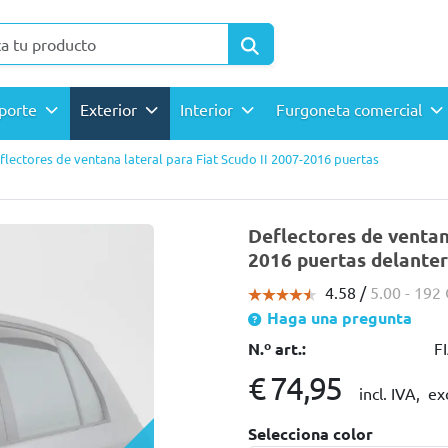
sporte
Exterior
Interior
Furgoneta comercial
flectores de ventana lateral para Fiat Scudo II 2007-2016 puertas
Deflectores de ventana
2016 puertas delanter
4.58 /
5.00
- 192
Haga una pregunta
N.º art.:
F
€ 74,95
incl. IVA,
ex
Selecciona color