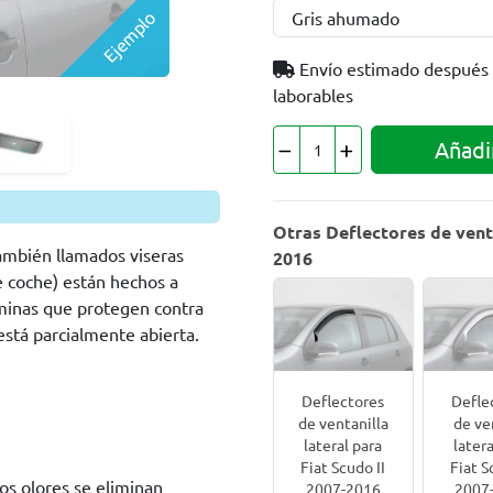
Ejemplo
Envío estimado después
laborables
Añadir
Otras Deflectores de venta
también llamados viseras
2016
e coche) están hechos a
láminas que protegen contra
 está parcialmente abierta.
Deflectores
Defle
de ventanilla
de ve
lateral para
latera
Fiat Scudo II
Fiat S
los olores se eliminan
2007-2016
2007