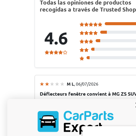
Todas las opiniones de productos
recogidas a través de Trusted Shop
4.6
M L
, 06/07/2026
Déflecteurs fenêtre convient à MG ZS SU
avant ClimAir - foncé transparent
Système de montage limite
Système de montage limite: la zone en bas 
correctement -> blocage de la fenêtre (nécess
la remontée) pendant un mois. Le plastique a